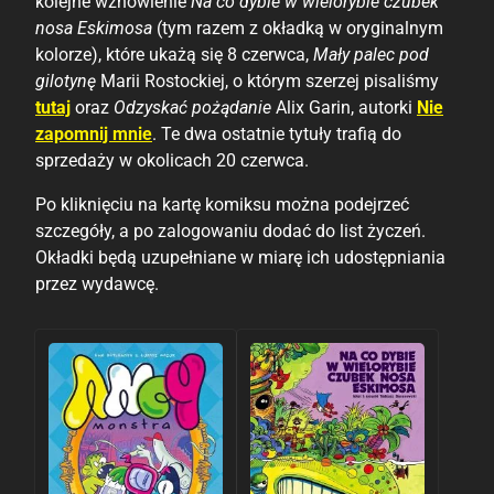
kolejne wznowienie
Na co dybie w wielorybie czubek
nosa Eskimosa
(tym razem z okładką w oryginalnym
kolorze), które ukażą się 8 czerwca,
Mały palec pod
gilotynę
Marii Rostockiej, o którym szerzej pisaliśmy
tutaj
oraz
Odzyskać pożądanie
Alix Garin, autorki
Nie
zapomnij mnie
. Te dwa ostatnie tytuły trafią do
sprzedaży w okolicach 20 czerwca.
Po kliknięciu na kartę komiksu można podejrzeć
szczegóły, a po zalogowaniu dodać do list życzeń.
Okładki będą uzupełniane w miarę ich udostępniania
przez wydawcę.