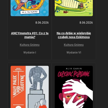
8.06.2026
8.06.2026
ANCYmonstra #01: Co z tą
Na co dybie w wielorybie
mumią?
czubek nosa Eskimosa
Kultura Gniewu
Kultura Gniewu
Wydanie I
Wydanie VI