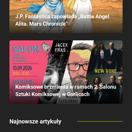
J.P. Fantastica zapowiada „Battle Angel
Alita. Mars Chronicle”
Komiksowe brzmienia w ramach 2. Salonu
Sztuki Komiksowej w Gorlicach
Najnowsze artykuły