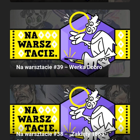
Na warsztacie #39 – Werka Dobro
Na warsztacie #38 – „Zaklęty 1863”