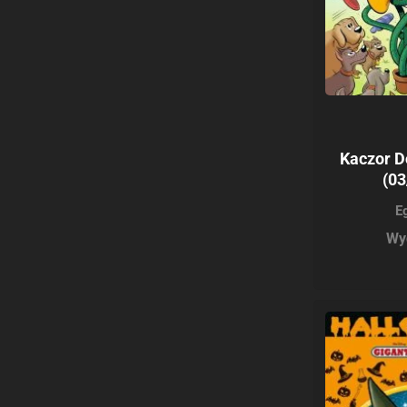
Kaczor D
(03
E
Wy