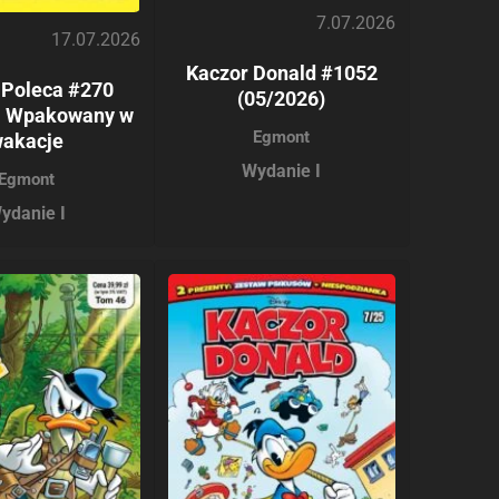
7.07.2026
17.07.2026
Kaczor Donald #1052
 Poleca #270
(05/2026)
): Wpakowany w
Egmont
akacje
Wydanie I
Egmont
ydanie I