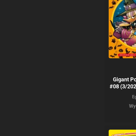
Gigant Po
#08 (3/202
E
Wy