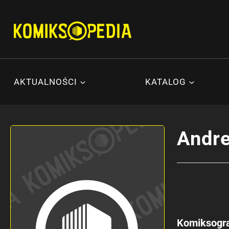
Przejdź
do
treści
AKTUALNOŚCI
KATALOG
Andre
Komiksogra