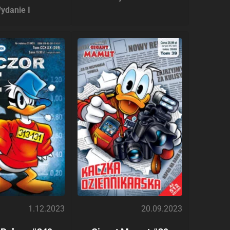
ydanie I
1.12.2023
20.09.2023