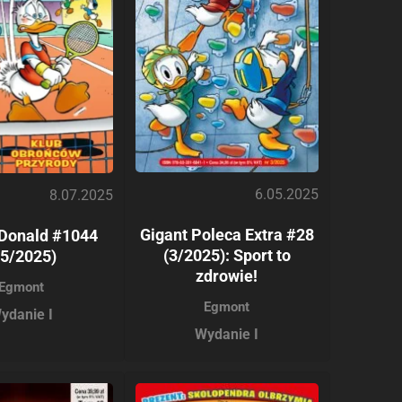
6.05.2025
8.07.2025
Gigant Poleca Extra #28
 Donald #1044
(3/2025): Sport to
05/2025)
zdrowie!
Egmont
Egmont
ydanie I
Wydanie I