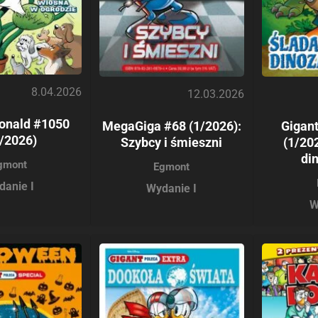
8.04.2026
12.03.2026
onald #1050
MegaGiga #68 (1/2026):
Gigan
/2026)
Szybcy i śmieszni
(1/20
di
gmont
Egmont
danie I
Wydanie I
W