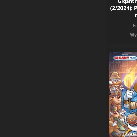
Gigant
(2/2024): 
E
Wy