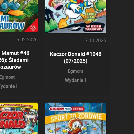
5.02.2026
7.10.2025
t Mamut #46
Kaczor Donald #1046
26): Śladami
(07/2025)
nozaurów
Egmont
Egmont
Wydanie I
ydanie I