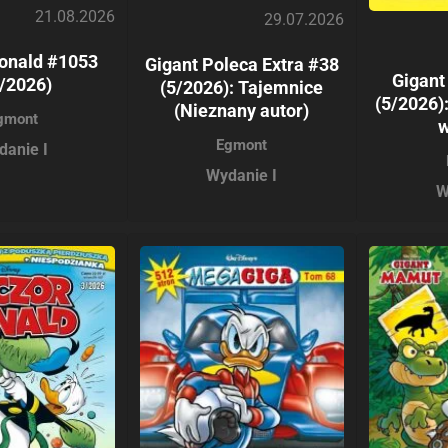
21.08.2026
29.07.2026
onald #1053
Gigant Poleca Extra #38
Gigant
/2026)
(5/2026): Tajemnice
(5/2026
(Nieznany autor)
gmont
w
Egmont
danie I
Wydanie I
W