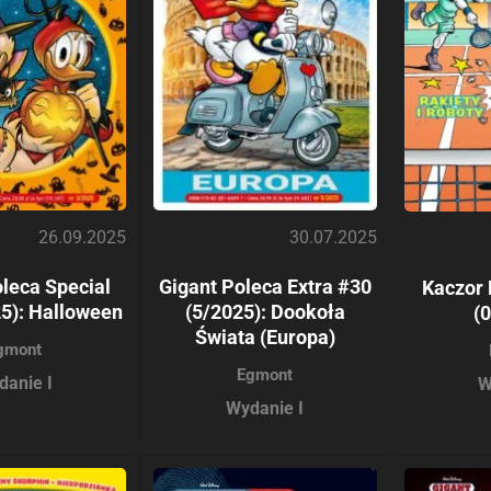
26.09.2025
30.07.2025
leca Special
Gigant Poleca Extra #30
Kaczor
5): Halloween
(5/2025): Dookoła
(
Świata (Europa)
gmont
Egmont
danie I
W
Wydanie I