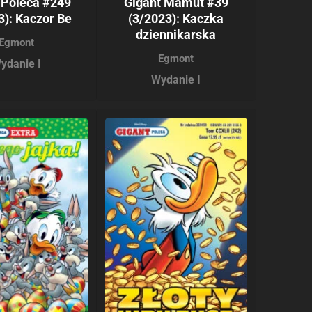
 Poleca #249
Gigant Mamut #39
3): Kaczor Be
(3/2023): Kaczka
dziennikarska
Egmont
Egmont
ydanie I
Wydanie I