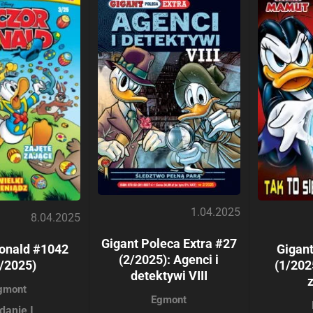
1.04.2025
8.04.2025
Gigant Poleca Extra #27
onald #1042
Gigan
(2/2025): Agenci i
/2025)
(1/2025
detektywi VIII
gmont
Egmont
danie I