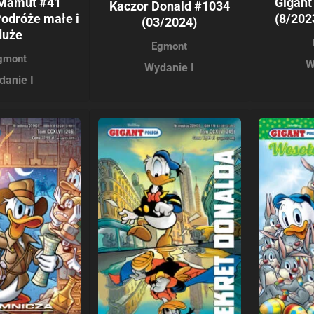
 Mamut #41
Gigant
Kaczor Donald #1034
Podróże małe i
(8/202
(03/2024)
duże
Egmont
gmont
W
Wydanie I
danie I