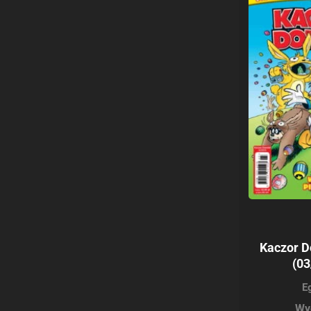
Kaczor D
(03
E
Wy