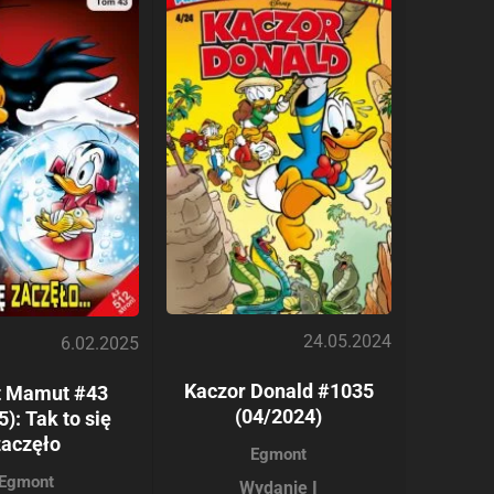
24.05.2024
6.02.2025
Kaczor Donald #1035
t Mamut #43
(04/2024)
): Tak to się
zaczęło
Egmont
Egmont
Wydanie I