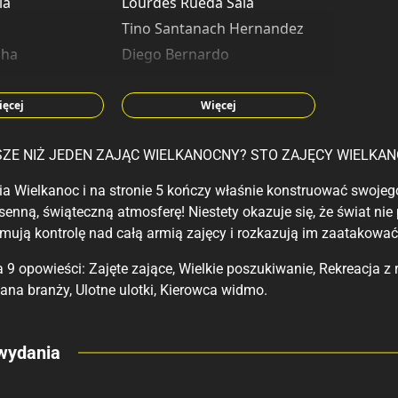
lä
Lourdes Rueda Sala
Tino Santanach Hernandez
cha
Diego Bernardo
en
Pablo Reche
zen
Tony Strobl
ięcej
Więcej
Miguel Fernandez Martinez
SZE NIŻ JEDEN ZAJĄC WIELKANOCNY? STO ZAJĘCY WIELKAN
ia Wielkanoc i na stronie 5 kończy właśnie konstruować swoj
enną, świąteczną atmosferę! Niestety okazuje się, że świat nie
jmują kontrolę nad całą armią zajęcy i rozkazują im zaatakowa
 9 opowieści: Zajęte zające, Wielkie poszukiwanie, Rekreacja z re
ana branży, Ulotne ulotki, Kierowca widmo.
eny
wydania
 polecamy
sięgarnie