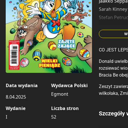
Jaakko Seppä
Sarah Kinney
Stefan Petru
Alex van Kot
Herman Roo
W
Mette Hald
CO JEST LEP
Donald uwielb
rozsiewać wios
Bracia Be obe
Data wydania
Wydawca Polski
Zeszyt zawiera
wilkołaka, Zmi
Egmont
8.04.2025
Wydanie
Liczba stron
Porównaj c
Szczegóły 
I
52
Szczególnie
Pozostałe k