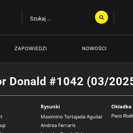
Szukaj:
ZAPOWIEDZI
NOWOŚCI
r Donald #1042 (03/202
Rysunki
Okładka
Paco Rodr
rt
Maximino Tortajada Aguilar
rup
Andrea Ferraris