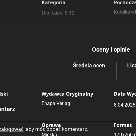
Kategoria
Pochodz
d
Komiks wł
Dla dzieci 8-12
Komedia
Rating
Submit Rating
Przygodowe
Oceny i opinie
Średnia ocen
Lic
Brak głosów
ski
Wydawca Oryginalny
Data Wy
Ehapa Verlag
8.04.2025
ntarz
Oprawa
Format
zalogować
, aby móc dodać komentarz.
Miękka
170x260