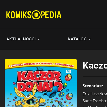
Przejdź
do
treści
AKTUALNOŚCI
KATALOG
Kaczo
Scenariusz
Erik Haverko
Sune Troelst