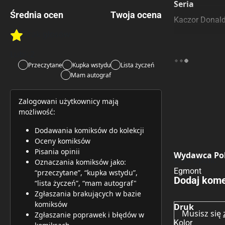
Seria
Średnia ocen
Twoja ocena
Kaczor Donal
Brak głosów
Rate this item:
Rate this item:
Submit 
Lubi:
2
Przeczytane
Kupka wstydu
Lista życzeń
Mam autograf
Zalogowani użytkownicy mają
możliwość:
Dodawania komiksów do kolekcji
Oceny komiksów
Pisania opinii
Wydawca Pol
Brak opinii.
Oznaczania komiksów jako:
Egmont
“przeczytane”, “kupka wstydu”,
Dodaj kome
“lista życzeń”, “mam autograf"
Zgłaszania brakujących w bazie
komiksów
Druk
Musisz się
Zgłaszanie poprawek i błędów w
Kolor