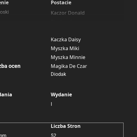
enie
Postacie
oski
Kaczor Donald
Siostrzeńcy
Wujek Sknerus
Kaczka Daisy
Myszka Miki
Myszka Minnie
zba ocen
Magika De Czar
Diodak
dania
Wydanie
I
Liczba Stron
 mm
52