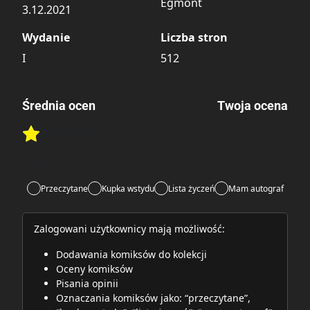
Egmont
3.12.2021
Wydanie
Liczba stron
I
512
Średnia ocen
Twoja ocena
Brak głosów
Rate this item:
Rate this item:
Submit
Lubi:
1
Przeczytane
Kupka wstydu
Lista życzeń
Mam autograf
Zalogowani użytkownicy mają możliwość:
Dodawania komiksów do kolekcji
Oceny komiksów
Pisania opinii
Oznaczania komiksów jako: “przeczytane”,