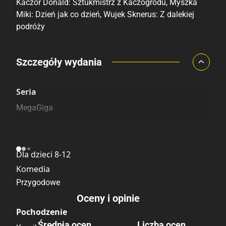
Kaczor Donald: Sztukmistrz z Kaczogrodu, Myszka
Miki: Dzień jak co dzień, Wujek Sknerus: Z dalekiej
podróży
Porównaj ceny
Szczegóły wydania
Szczególnie polecamy
Pozostałe księgarnie
Seria
MegaGiga
Kategoria
Dla dzieci 8-12
Komedia
Przygodowe
Oceny i opinie
Pochodzenie
Średnia ocen
Liczba ocen