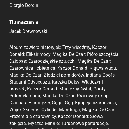
Salvatore Deiana
Giorgio Bordini
Ottavio Panaro
Marco Meloni
Tłumaczenie
Massimo Fecchi
Jacek Drewnowski
Silvio Camboni
Vitale Mangiatordi
Album zawiera historyjek: Trzy wiedźmy, Kaczor
Donald: Eliksir mocy, Magika De Czar: Pióro szczęścia,
Dziobas: Czarodziejskie sztuczki, Magika De Czar:
Czarownica i obietnica, Kaczor Donald: Klątwa wudu,
Magika De Czar: Złodziej pomidorów, Indiana Goofs:
Śladami Odyseusza, Kaczka Daisy: Władczyni
broszek, Kaczor Donald: Magiczny świat, Goofy:
Potomek maga, Magika De Czar: Pracowity urlop,
Dziobas: Hipnotyzer, Gęgul Gęg: Epopeja czarodzieja,
Wujek Sknerus: Cylinder Mandraga, Magika De Czar:
Prezent dla czarownicy, Kaczor Donald: Słowa
zaklęcia, Myszka Minnie: Turbanowe perturbacje,