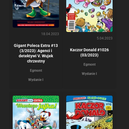
18.04.2023
5.04.2023
Gigant Poleca Extra #13
Kaczor Donald #1026
(3/2023): Agenci i
(03/2023)
detektywi V. Wujek
chrzestny
Egmont
Egmont
Wydanie I
Wydanie I