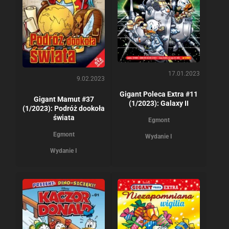
17.01.2023
9.02.2023
Gigant Poleca Extra #11
Gigant Mamut #37
(1/2023): Galaxy II
(1/2023): Podróż dookoła
świata
Egmont
Egmont
Wydanie I
Wydanie I