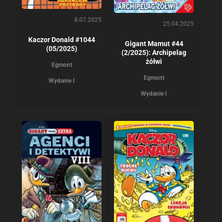
8.07.2025
25.04.2025
Kaczor Donald #1044
Gigant Mamut #44
(05/2025)
(2/2025): Archipelag
żółwi
Egmont
Egmont
Wydanie I
Wydanie I