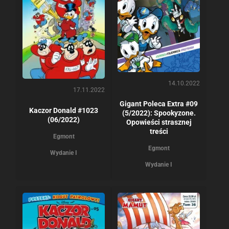
14.10.2022
17.11.2022
Gigant Poleca Extra #09
Kaczor Donald #1023
(5/2022): Spookyzone.
(06/2022)
Opowieści strasznej
treści
Egmont
Egmont
Wydanie I
Wydanie I