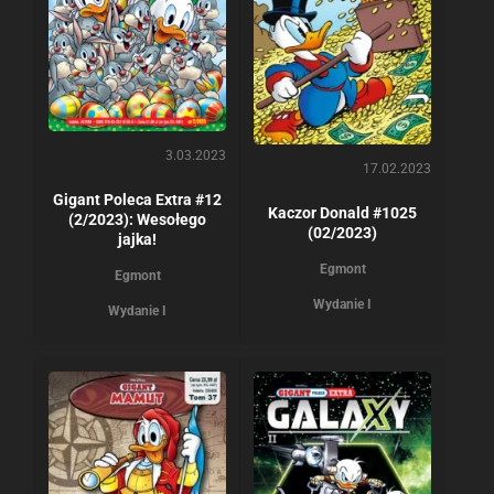
3.03.2023
17.02.2023
Gigant Poleca Extra #12
Kaczor Donald #1025
(2/2023): Wesołego
(02/2023)
jajka!
Egmont
Egmont
Wydanie I
Wydanie I