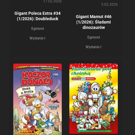
17.02.2026
5.02.2026
Gigant Poleca Extra #34
Gigant Mamut #46
(1/2026): Doubleduck
(1/2026): Śladami
dinozaurów
Egmont
Egmont
Wydanie I
Wydanie I