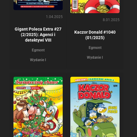
1.04.2025
8.01.2025
Gigant Poleca Extra #27
Kaczor Donald #1040
(2/2025): Agenci i
(01/2025)
detektywi VIII
Egmont
Egmont
Wydanie I
Wydanie I