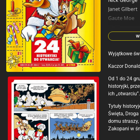
Nick George
Janet Gilbert
Gaute Moe
Jim Kenner
Marco Rota
W
Pat McGreal
Wyjątkowe świ
Carol McGrea
Evert Geradt
Kaczor Donald
Flor Collins
Od 1 do 24 gr
Ole Steen Pal
historyjki, pr
Del Connell
ich „otwarciu”.
Tom Anderso
Tytuły history
Vic Lockman
Święta, Droga
Romano Scar
domu straszy,
Arild Midthu
Zakopani w śni
Knut Nærum