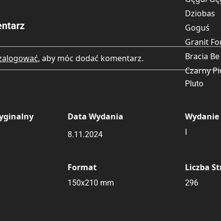
Dziobas
ntarz
Goguś
Granit Fo
Bracia Be
zalogować
, aby móc dodać komentarz.
Czarny Pi
Pluto
yginalny
Data Wydania
Wydanie
I
8.11.2024
Format
Liczba S
150x210 mm
296