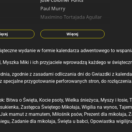
José Colomer Fonts
Paul Murry
Maximino Tortajada Aguilar
Carmen Perez
Tino Santanach Hernandez
ięcej
Więcej
Marco Rota
ąteczne wydanie w formie kalendarza adwentowego to wspania
l
José Ismael Escandell Mengual
s
Daniel Perez
, Myszka Miki i ich przyjaciele wprowadzą każdego w świąteczn
Miguel Fernandez Martinez
udnia, zgodnie z zasadami odliczania dni do Gwiazdki z kalen
lesen
Maria José Sánchez Núñez
zez specjalne przygotowanie perforowanych stron, do rozłączenia
José Maria Millet Lopez
n
Josep Tello Gonzalez
jek: Bitwa o Święta, Kocie psoty, Wielka śnieżyca, Myszy i łosie
Tony Strobl
 sukienka, Zastępca Świętego Mikołaja, Wigilia na wynos, Taj
pa
Francisco Rodriguez Peinado
 Jak mamut z mamutem, Miłośnik psów, Prezent dla mikołaja, Z
n
Antoni Gil-Bao
egu, Zadanie dla mikołaja, Święta u babci, Opowiastka wigilijn
Romano Scarpa