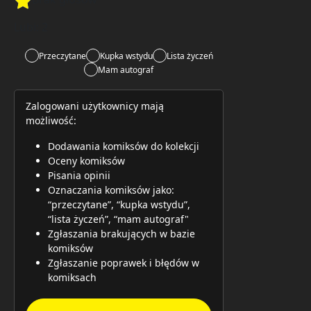
Rate this item:
Rate this item:
Submit 
Lubi:
2
Przeczytane
Kupka wstydu
Lista życzeń
Mam autograf
Zalogowani użytkownicy mają
możliwość:
Dodawania komiksów do kolekcji
Oceny komiksów
Pisania opinii
Oznaczania komiksów jako:
“przeczytane”, “kupka wstydu”,
“lista życzeń”, “mam autograf"
Zgłaszania brakujących w bazie
komiksów
Zgłaszanie poprawek i błędów w
komiksach