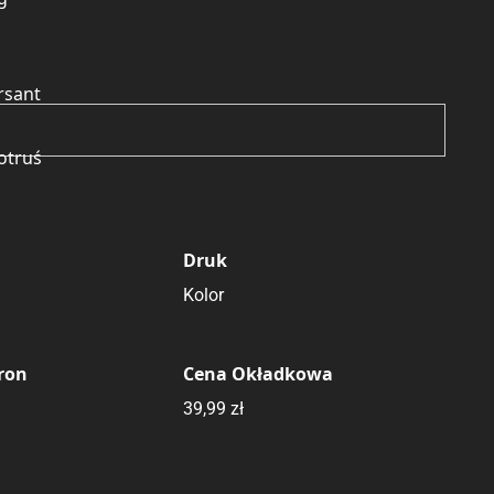
rsant
otruś
Druk
Kolor
tron
Cena Okładkowa
39,99 zł