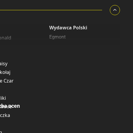
Wydawca Polski
Egmont
onald
cy
nerus
aisy
kołaj
e Czar
iki
zba ocen
innie
aczka
g