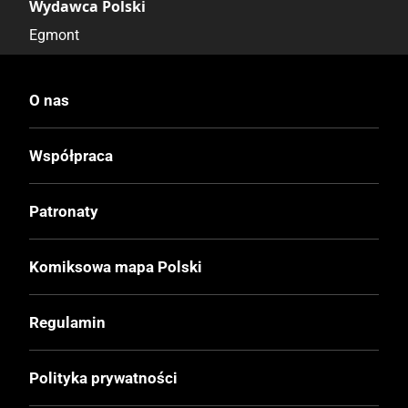
Wydawca Polski
Egmont
Wydawca Oryginalny
O nas
Ehapa Verlag
Współpraca
Data Wydania
17.02.2026
Patronaty
Wydanie
Komiksowa mapa Polski
I
Regulamin
Druk
Kolor
Polityka prywatności