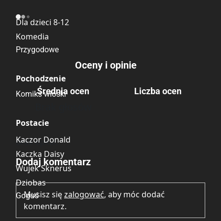
Kategoria
Dla dzieci 8-12
Komedia
Przygodowe
Oceny i opinie
Pochodzenie
Średnia ocen
Liczba ocen
Komiks włoski
Brak głosów
Postacie
Kaczor Donald
Brak opinii.
Kaczka Daisy
Dodaj komentarz
Wujek Sknerus
Dziobas
Musisz się
zalogować
, aby móc dodać
Goguś
komentarz.