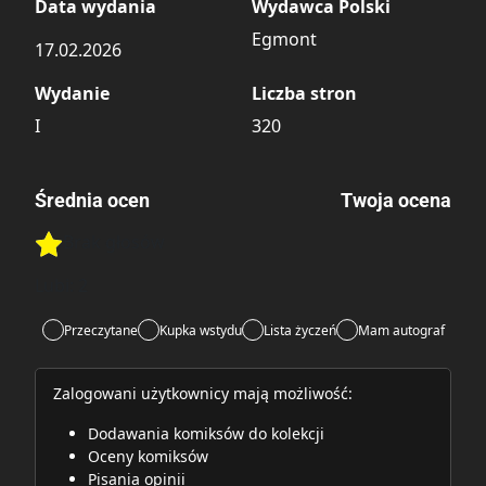
Data wydania
Wydawca Polski
Egmont
17.02.2026
Wydanie
Liczba stron
I
320
Średnia ocen
Twoja ocena
Brak głosów
Rate this item:
Rate this item:
Submit
Lubi:
2
Przeczytane
Kupka wstydu
Lista życzeń
Mam autograf
Zalogowani użytkownicy mają możliwość:
Dodawania komiksów do kolekcji
Oceny komiksów
Pisania opinii