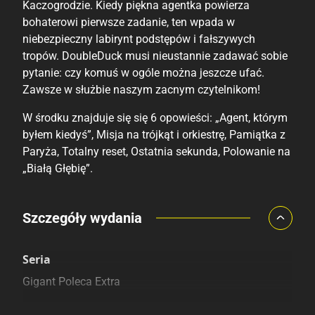
Kaczogrodzie. Kiedy piękna agentka powierza
bohaterowi pierwsze zadanie, ten wpada w
niebezpieczny labirynt podstępów i fałszywych
tropów. DoubleDuck musi nieustannie zadawać sobie
pytanie: czy komuś w ogóle można jeszcze ufać.
Zawsze w służbie naszym zacnym czytelnikom!
W środku znajduje się się 6 opowieści: „Agent, którym
byłem kiedyś”, Misja na trójkąt i orkiestrę, Pamiątka z
Paryża, Totalny reset, Ostatnia sekunda, Polowanie na
„Białą Głębię”.
Porównaj ceny
Szczegóły wydania
Szczególnie polecamy
Pozostałe księgarnie
Seria
Gigant Poleca Extra