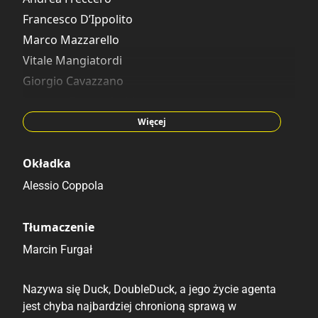
Francesco D’Ippolito
Marco Mazzarello
Vitale Mangiatordi
Giorgio Cavazzano
Lorenzo Pastrovicchio
Corrado Mastantuono
Więcej
Okładka
Alessio Coppola
Tłumaczenie
Marcin Furgał
Nazywa się Duck, DoubleDuck, a jego życie agenta
jest chyba najbardziej chronioną sprawą w