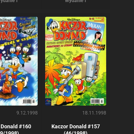
ydanie I
Wydanie I
9.12.1998
18.11.1998
 Donald #160
Kaczor Donald #157
49/1998)
(46/1998)