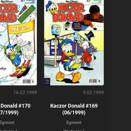
16.02.1999
9.02.1999
 Donald #170
Kaczor Donald #169
07/1999)
(06/1999)
Egmont
Egmont