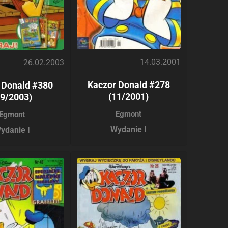
14.03.2001
26.02.2003
Kaczor Donald #278
 Donald #380
(11/2001)
09/2003)
Egmont
Egmont
Wydanie I
ydanie I