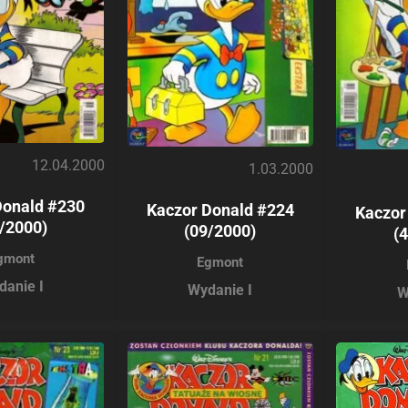
12.04.2000
1.03.2000
Donald #230
Kaczor Donald #224
Kaczor
/2000)
(09/2000)
(
gmont
Egmont
danie I
Wydanie I
W