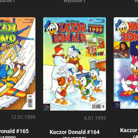
danie I
Wydanie I
W
12.01.1999
6.01.1999
Kaczor
Donald #165
Kaczor Donald #164
(