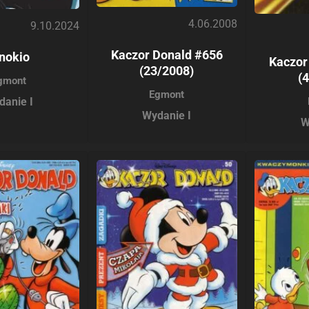
4.06.2008
9.10.2024
Kaczor Donald #656
nokio
Kaczor
(23/2008)
(
gmont
Egmont
danie I
Wydanie I
W