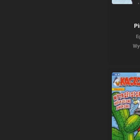
Pi
E
Wy