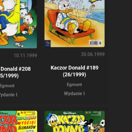
30.06.1999
10.11.1999
Kaczor Donald #189
 Donald #208
(26/1999)
45/1999)
Egmont
Egmont
Wydanie I
ydanie I