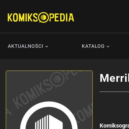
Przejdź
do
treści
AKTUALNOŚCI
KATALOG
Merri
Komiksogra