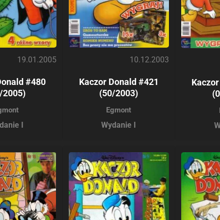
19.01.2005
10.12.2003
Donald #480
Kaczor Donald #421
Kaczor
/2005)
(50/2003)
(
gmont
Egmont
danie I
Wydanie I
W