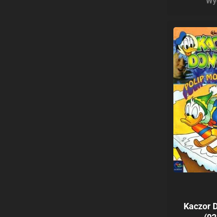
Wy
Kaczor 