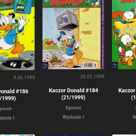
26.05.1999
9.06.1999
Kaczor Donald #184
Kaczor
Donald #186
(21/1999)
(
/1999)
Egmont
gmont
Wydanie I
W
danie I