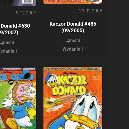
23.02.2005
5.12.2007
Kaczor Donald #485
 Donald #630
(09/2005)
49/2007)
Egmont
Egmont
Wydanie I
ydanie I