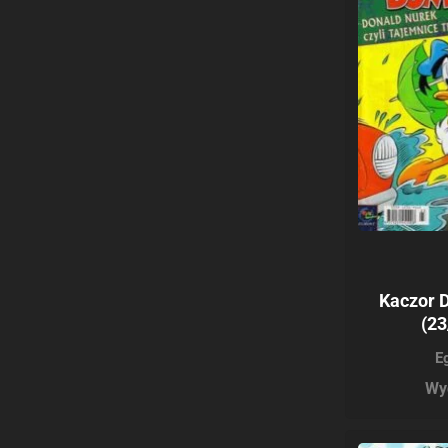
Kaczor 
(23
E
Wy