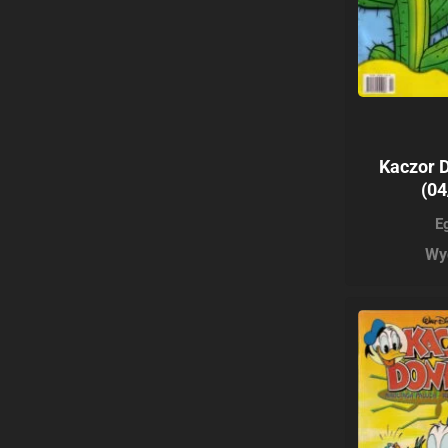
Kaczor 
(04
E
Wy