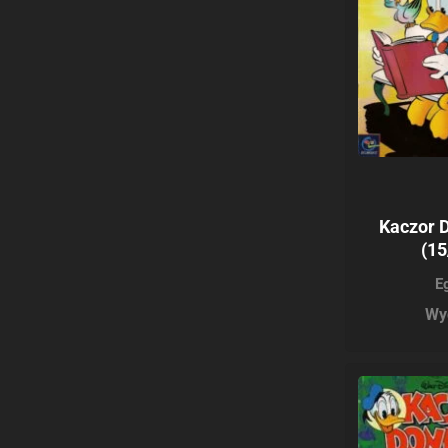
Kaczor 
(15
E
Wy