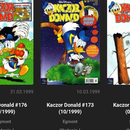
31.03.1999
10.03.1999
Donald #176
Kaczor Donald #173
Kaczor
/1999)
(10/1999)
(
gmont
Egmont