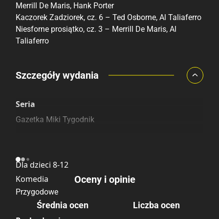
Merrill De Maris, Hank Porter
Kaczorek Zadziorek, cz. 6 – Ted Osborne, Al Taliaferro
Niesforne prosiątko, cz. 3 – Merrill De Maris, Al
Taliaferro
Porównaj ceny
Szczegóły wydania
Szczególnie polecamy
Pozostałe księgarnie
Seria
Gazetka Miki Tygodnik
Kategoria
Dla dzieci 8-12
Komedia
Oceny i opinie
Przygodowe
Średnia ocen
Liczba ocen