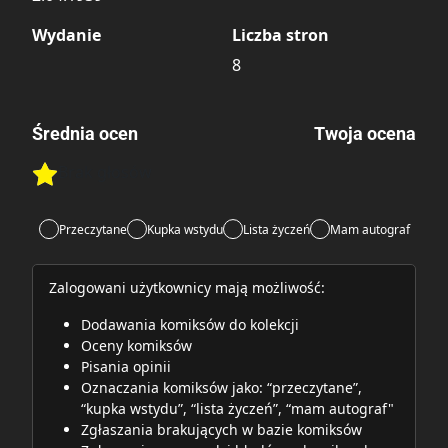
Wydanie
Liczba stron
8
Średnia ocen
Twoja ocena
Brak głosów
Rate this item:
Rate this item:
Submit
Przeczytane
Kupka wstydu
Lista życzeń
Mam autograf
Zalogowani użytkownicy mają możliwość:
Dodawania komiksów do kolekcji
Oceny komiksów
Pisania opinii
Oznaczania komiksów jako: “przeczytane”,
“kupka wstydu”, “lista życzeń”, “mam autograf"
Zgłaszania brakujących w bazie komiksów