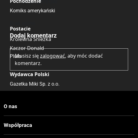
Brak głosów
Pochodzenie
Komiks amerykański
Brak opinii.
Postacie
Dodaj komentarz
Królewna Śnieżka
Kaczor Donald
Musisz się
zalogować
, aby móc dodać
Pluto
komentarz.
Wydawca Polski
Gazetka Miki Sp. z o.o.
Data Wydania
O nas
2.04.1939
Współpraca
Druk