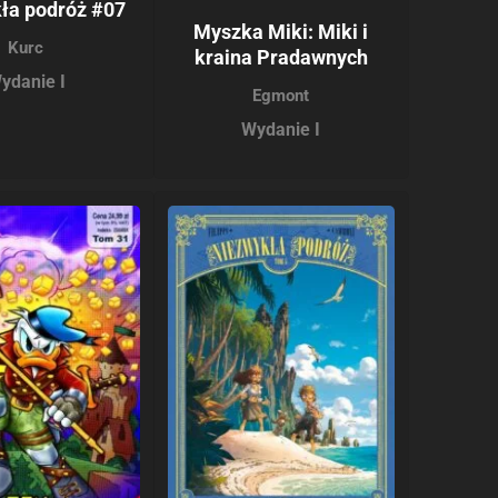
ła podróż #07
Myszka Miki: Miki i
Kurc
kraina Pradawnych
ydanie I
Egmont
Wydanie I