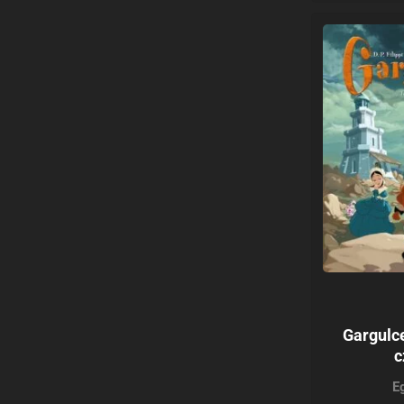
Gargulce
c
E