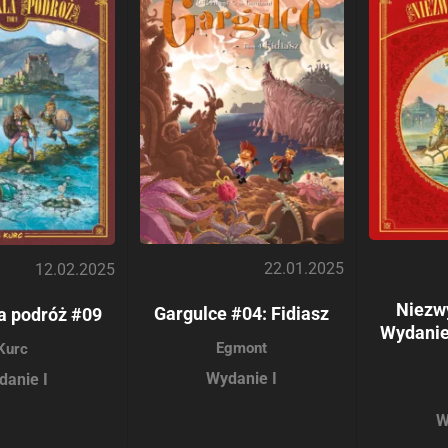
22.01.2025
12.02.2025
Niezw
Gargulce #04: Fidiasz
a podróż #09
Wydanie
Egmont
Kurc
Wydanie I
danie I
W