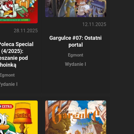
12.11.2025
28.11.2025
Gargulce #07: Ostatni
Poleca Special
portal
 (4/2025):
Egmont
eszanie pod
Wydanie I
choinką
Egmont
ydanie I