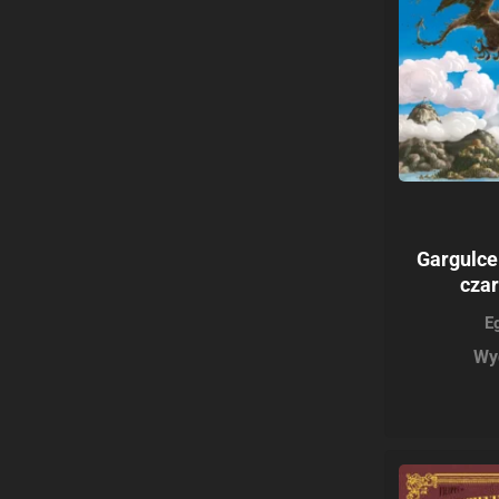
Gargulce
czar
E
Wy