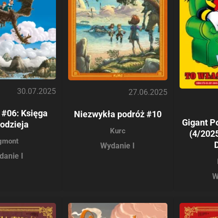
30.07.2025
27.06.2025
 #06: Księga
Niezwykła podróż #10
Gigant P
odzieja
Kurc
(4/2025
gmont
Wydanie I
danie I
W