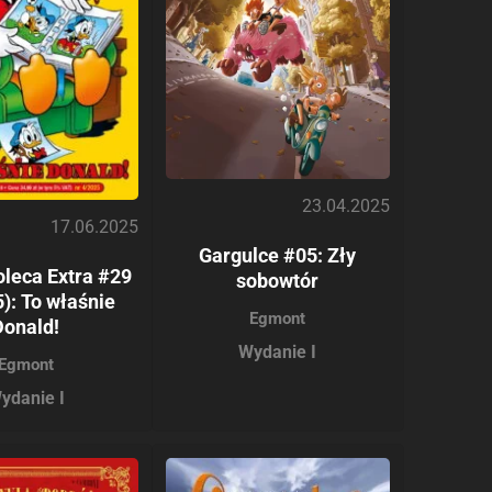
23.04.2025
17.06.2025
Gargulce #05: Zły
oleca Extra #29
sobowtór
): To właśnie
Egmont
Donald!
Wydanie I
Egmont
ydanie I