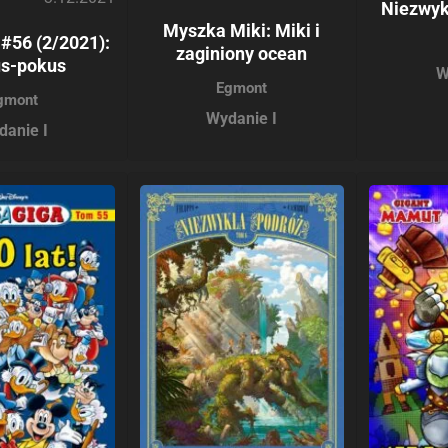
Niezwyk
Myszka Miki: Miki i
#56 (2/2021):
zaginiony ocean
s-pokus
W
Egmont
gmont
Wydanie I
danie I