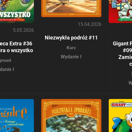
15.04.2026
5.05.2026
Niezwykła podróż #11
eca Extra #36
Gigant 
Kurc
Gra o wszystko
#09
Wydanie I
Zami
gmont
danie I
W