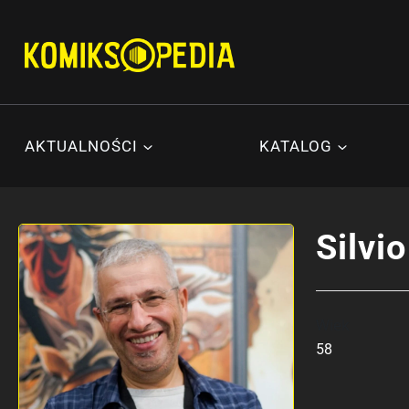
Przejdź
do
treści
AKTUALNOŚCI
KATALOG
Silvi
Wiek
58