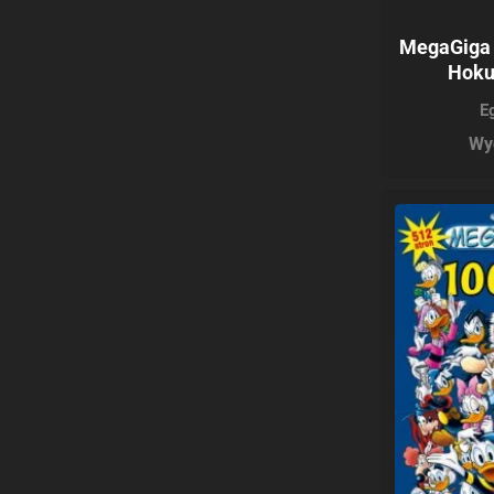
MegaGiga 
Hoku
E
Wy