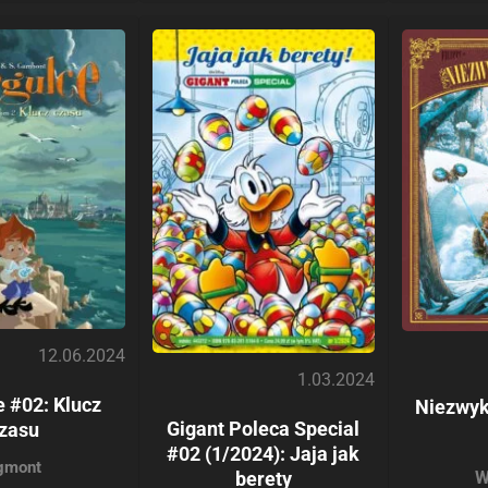
12.06.2024
1.03.2024
 #02: Klucz
Niezwyk
Gigant Poleca Special
zasu
#02 (1/2024): Jaja jak
gmont
W
berety