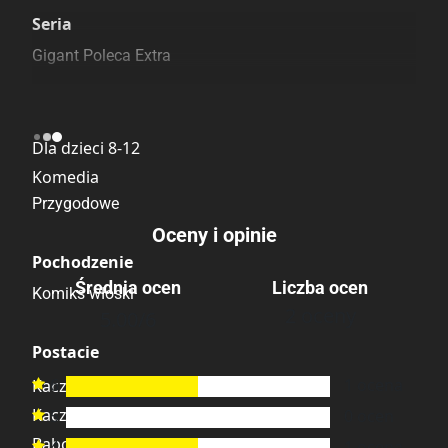
Szczególnie polecamy
Pozostałe księgarnie
Seria
Gigant Poleca Extra
Kategoria
Dla dzieci 8-12
Komedia
Przygodowe
Oceny i opinie
Pochodzenie
Średnia ocen
Liczba ocen
Komiks włoski
2 oceny
5.00
/6
Postacie
6
1
ocena
Kaczka Daisy

Kaczor Donald
5
0
ocen

Babcia Kaczka
4
1
ocena
