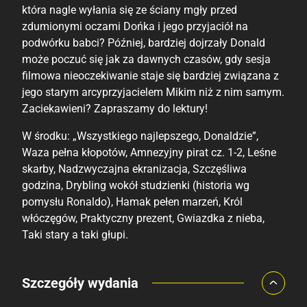
która nagle wyłania się ze ściany mgły przed
zdumionymi oczami Dońka i jego przyjaciół na
podwórku babci? Później, bardziej dojrzały Donald
może poczuć się jak za dawnych czasów, gdy sesja
filmowa nieoczekiwanie staje się bardziej związana z
jego starym arcyprzyjacielem Mikim niż z nim samym.
Zaciekawieni? Zapraszamy do lektury!
W środku: „Wszystkiego najlepszego, Donaldzie”,
Waza pełna kłopotów, Amnezyjny pirat cz. 1-2, Leśne
skarby, Nadzwyczajna ekranizacja, Szczęśliwa
godzina, Drybling wokół studzienki (historia wg
pomysłu Ronaldo), Hamak pełen marzeń, Król
włóczęgów, Praktyczny prezent, Gwiazdka z nieba,
Taki stary a taki głupi.
Porównaj ceny
Szczegóły wydania