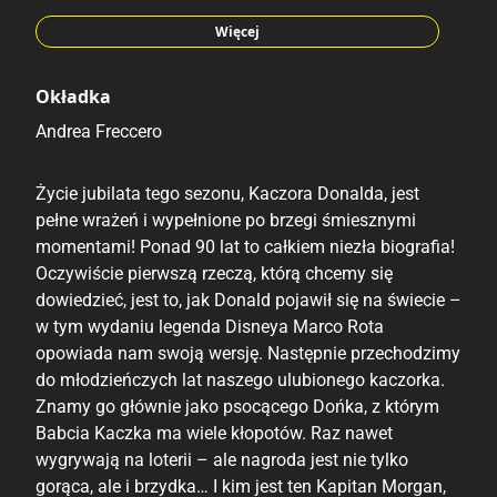
Giorgio Cavazzano
Luciano Gatto
Więcej
Silvio Camboni
Marco Pavone
Okładka
Miguel Fernandez Martinez
Andrea Freccero
Vicar
Życie jubilata tego sezonu, Kaczora Donalda, jest
pełne wrażeń i wypełnione po brzegi śmiesznymi
momentami! Ponad 90 lat to całkiem niezła biografia!
Oczywiście pierwszą rzeczą, którą chcemy się
dowiedzieć, jest to, jak Donald pojawił się na świecie –
w tym wydaniu legenda Disneya Marco Rota
opowiada nam swoją wersję. Następnie przechodzimy
do młodzieńczych lat naszego ulubionego kaczorka.
Znamy go głównie jako psocącego Dońka, z którym
Babcia Kaczka ma wiele kłopotów. Raz nawet
wygrywają na loterii – ale nagroda jest nie tylko
gorąca, ale i brzydka… I kim jest ten Kapitan Morgan,