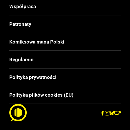
Ehapa Verlag
Współpraca
Data Wydania
Patronaty
17.06.2025
Komiksowa mapa Polski
Wydanie
I
Regulamin
Druk
Polityka prywatności
Kolor
Polityka plików cookies (EU)
Oprawa
Miękka
Format