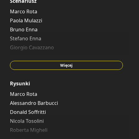
Scenariusz
Marco Rota
Paola Mulazzi
Bruno Enna
Stefano Enna
Giorgio Cavazzano
Bruno Concina
Gianfranco Cordara
Więcej
Giustina Porcelli
Per Hedman
Rysunki
Jørgen Jensen
Marco Rota
Carlo Panaro
Alessandro Barbucci
Janet Gilbert
Donald Soffritti
Nicola Tosolini
Roberta Migheli