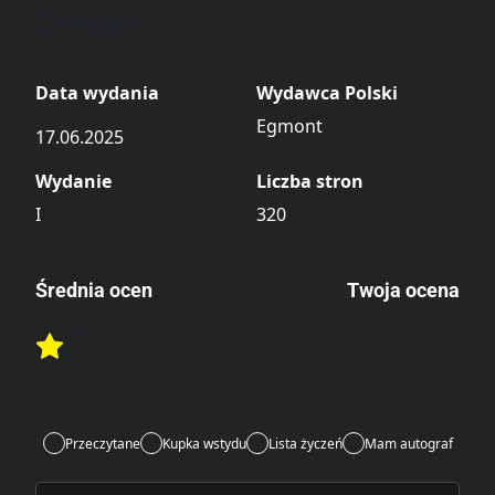
Donald!
Data wydania
Wydawca Polski
Egmont
17.06.2025
Wydanie
Liczba stron
I
320
Średnia ocen
Twoja ocena
5.00
/6
Rate this item:
2 oceny
Rate this item:
Submit
Lubi:
8
Przeczytane
Kupka wstydu
Lista życzeń
Mam autograf