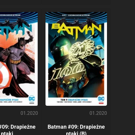
01.2020
01.2020
#09: Drapieżne
Batman #09: Drapieżne
ptaki
ptaki (B)