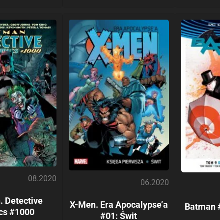
08.2020
06.2020
 Detective
X-Men. Era Apocalypse’a
Batman 
cs #1000
#01: Świt