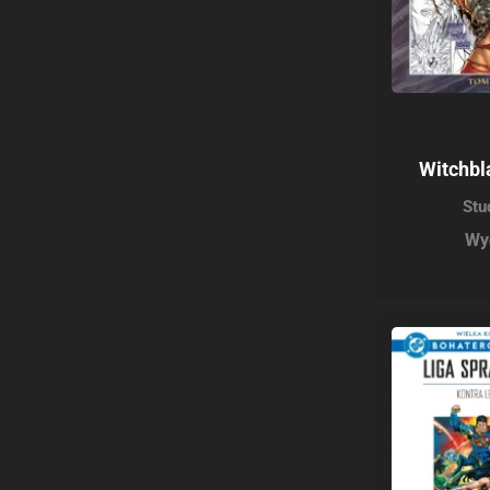
Witchbl
Stu
Wy