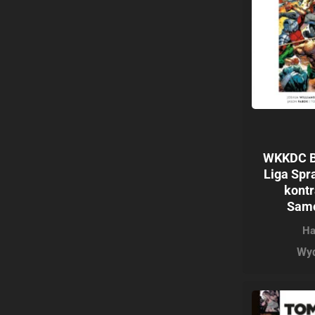
WKKDC BI
Liga Spr
kontr
Sam
Ha
Wyd