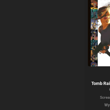
Tomb Rai
Screa
Wy