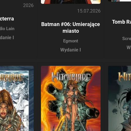
2026
15.07.2026
cterra
Tomb Ra
Batman #06: Umierające
dio Lain
miasto
danie I
Scr
Egmont
W
Wydanie I