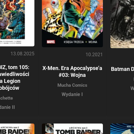
13.08.2025
10.2021
Z, tom 105:
X-Men. Era Apocalypse’a
Batman D
awiedliwości
#03: Wojna
a Legion
Mucha Comics
obójców
W
Wydanie I
chette
anie II