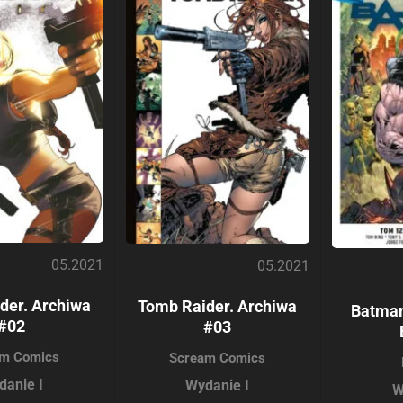
05.2021
05.2021
der. Archiwa
Tomb Raider. Archiwa
Batman
#02
#03
m Comics
Scream Comics
danie I
Wydanie I
W