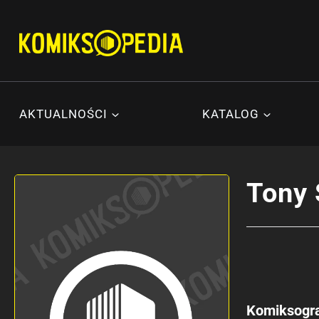
Przejdź
do
treści
AKTUALNOŚCI
KATALOG
Tony 
Komiksogra