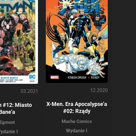
12.2020
03.2021
X-Men. Era Apocalypse’a
 #12: Miasto
#02: Rządy
Bane’a
Mucha Comics
Egmont
Wydanie I
ydanie I