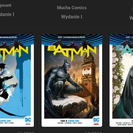
gmont
Mucha Comics
danie I
Wydanie I
W