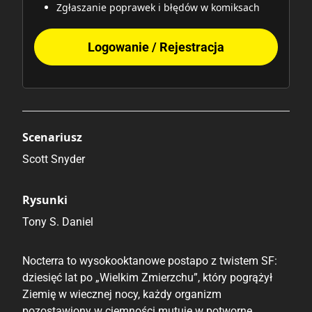
Zgłaszanie poprawek i błędów w komiksach
Logowanie / Rejestracja
Scenariusz
Scott Snyder
Rysunki
Tony S. Daniel
Nocterra to wysokooktanowe postapo z twistem SF:
dziesięć lat po „Wielkim Zmierzchu”, który pogrążył
Ziemię w wiecznej nocy, każdy organizm
pozostawiony w ciemności mutuje w potworne