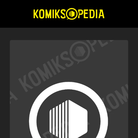
Przejdź
do
treści