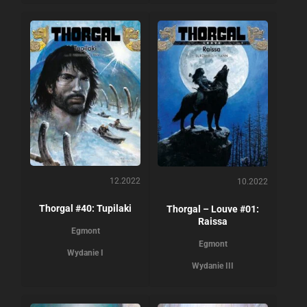
12.2022
10.2022
Thorgal #40: Tupilaki
Thorgal – Louve #01:
Raissa
Egmont
Egmont
Wydanie I
Wydanie III