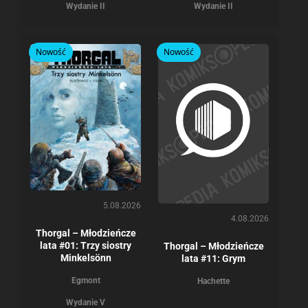
Wydanie II
Wydanie II
Nowość
Nowość
5.08.2026
4.08.2026
Thorgal – Młodzieńcze
lata #01: Trzy siostry
Thorgal – Młodzieńcze
Minkelsönn
lata #11: Grym
Egmont
Hachette
Wydanie V