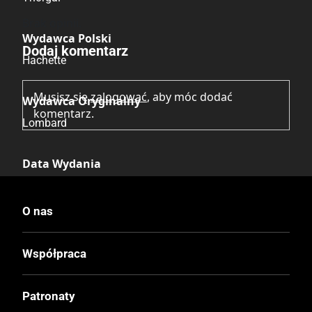
Brak opinii.
Wydawca Polski
Dodaj komentarz
Hachette
Musisz się
zalogować
, aby móc dodać
Wydawca Oryginalny
komentarz.
Lombard
Data Wydania
31.03.2026
O nas
Druk
Kolor
Współpraca
Oprawa
Patronaty