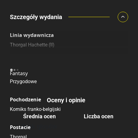
Porównaj ceny
Szczegóły wydania
Szczególnie polecamy
Pozostałe księgarnie
Linia wydawnicza
Thorgal Hachette (II)
Kategoria
Fantasy
Przygodowe
Pochodzenie
Oceny i opinie
Komiks franko-belgijski
Średnia ocen
Liczba ocen
Brak głosów
Postacie
Thorgal