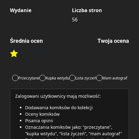
Wydanie
Liczba stron
56
Średnia ocen
Twoja ocena
Brak głosów
Rate this item:
Rate this item:
Submit
Lubi:
4
Przeczytane
Kupka wstydu
Lista życzeń
Mam autograf
Zalogowani użytkownicy mają możliwość:
Dodawania komiksów do kolekcji
Oceny komiksów
Pisania opinii
Oznaczania komiksów jako: “przeczytane”,
“kupka wstydu”, “lista życzeń”, “mam autograf"