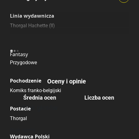
Szczególnie polecamy
Pozostałe księgarnie
Linia wydawnicza
Thorgal Hachette (II)
Kategoria
Fantasy
Przygodowe
Pochodzenie
Oceny i opinie
Komiks franko-belgijski
Średnia ocen
Liczba ocen
Brak głosów
Postacie
Thorgal
Brak opinii.
Wydawca Polski