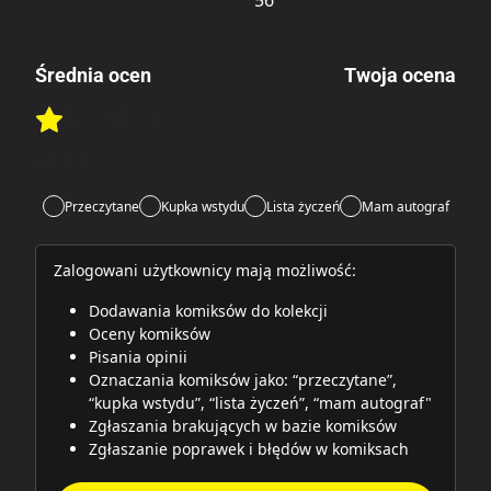
Średnia ocen
Twoja ocena
Brak głosów
Rate this item:
Rate this item:
Submit
Lubi:
7
Przeczytane
Kupka wstydu
Lista życzeń
Mam autograf
Zalogowani użytkownicy mają możliwość:
Dodawania komiksów do kolekcji
Oceny komiksów
Pisania opinii
Oznaczania komiksów jako: “przeczytane”,
“kupka wstydu”, “lista życzeń”, “mam autograf"
Zgłaszania brakujących w bazie komiksów
Zgłaszanie poprawek i błędów w komiksach