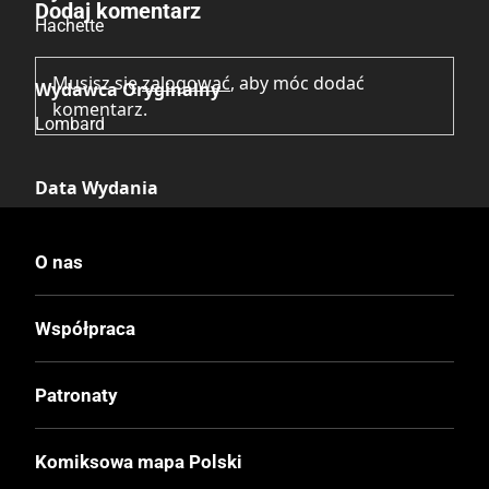
Dodaj komentarz
Hachette
Musisz się
zalogować
, aby móc dodać
Wydawca Oryginalny
komentarz.
Lombard
Data Wydania
20.01.2026
O nas
Druk
Kolor
Współpraca
Oprawa
Patronaty
Twarda
Komiksowa mapa Polski
Format