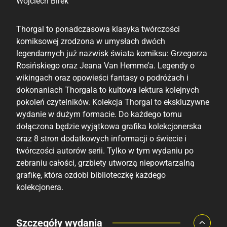
Wojciech Birek
Thorgal to ponadczasowa klasyka twórczości
komiksowej zrodzona w umysłach dwóch
legendarnych już nazwisk świata komiksu: Grzegorza
Rosińskiego oraz Jeana Van Hemme’a. Legendy o
wikingach oraz opowieści fantasy o podróżach i
dokonaniach Thorgala to kultowa lektura kolejnych
pokoleń czytelników. Kolekcja Thorgal to ekskluzywne
wydanie w dużym formacie. Do każdego tomu
dołączona będzie wyjątkowa grafika kolekcjonerska
oraz 8 stron dodatkowych informacji o świecie i
twórczości autorów serii. Tylko w tym wydaniu po
zebraniu całości, grzbiety utworzą niepowtarzalną
grafikę, która ozdobi biblioteczkę każdego
kolekcjonera.
Porównaj ceny
Szczegóły wydania