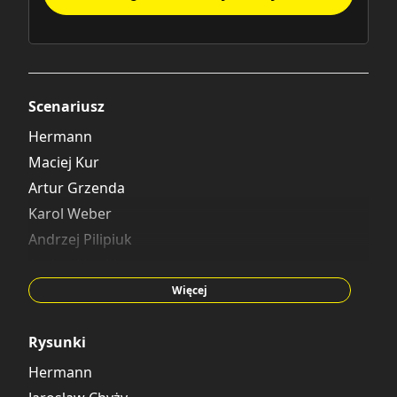
Scenariusz
Hermann
Maciej Kur
Artur Grzenda
Karol Weber
Andrzej Pilipiuk
Andrzej Łaski
Jaro Leone
Więcej
Rick Remender
Joe Trohman
Rysunki
Hermann