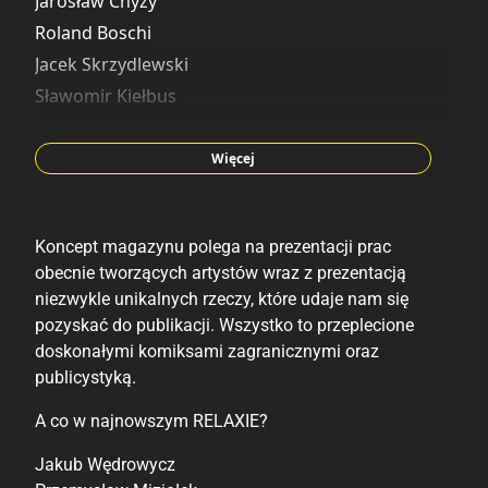
Jarosław Chyży
Roland Boschi
Jacek Skrzydlewski
Sławomir Kiełbus
Daniel Grzeszkiewicz
Zbigniew Larwa
Więcej
Andrzej Łaski
Jaro Leone
Koncept magazynu polega na prezentacji prac
Mariusz Moroz
obecnie tworzących artystów wraz z prezentacją
Wojciech Cichoń
niezwykle unikalnych rzeczy, które udaje nam się
Maciej Kisiel
pozyskać do publikacji. Wszystko to przeplecione
Paweł Przygoda
doskonałymi komiksami zagranicznymi oraz
publicystyką.
Mieczysław Fijał
Artur Biernacki
A co w najnowszym RELAXIE?
Przemysław Miziołek
Jakub Wędrowycz
Andy Samberg