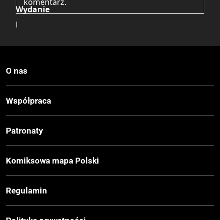
komentarz.
Wydanie
I
Druk
Kolor
O nas
Oprawa
Współpraca
Miękka
Patronaty
Format
235x325 mm
Komiksowa mapa Polski
Cena Okładkowa
Regulamin
69,99 zł