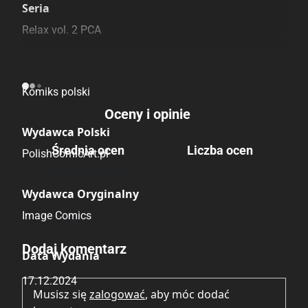
Seria
Relax vol. 2 PCA
Pochodzenie
Komiks polski
Oceny i opinie
Wydawca Polski
Średnia ocen
Liczba ocen
PolishComicArt.pl
Brak głosów
Wydawca Oryginalny
Image Comics
Brak opinii.
Dodaj komentarz
Data Wydania
17.12.2024
Musisz się
zalogować
, aby móc dodać