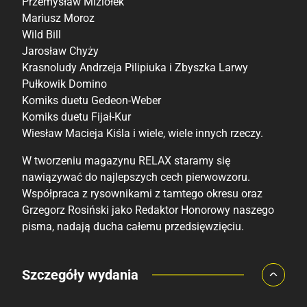
Przemysław Miziołek
Mariusz Moroz
Wild Bill
Jarosław Chyży
Krasnoludy Andrzeja Pilipiuka i Zbyszka Larwy
Pułkowik Domino
Komiks duetu Gedeon-Weber
Komiks duetu Fijał-Kur
Wiesław Macieja Kiśla i wiele, wiele innych rzeczy.
W tworzeniu magazynu RELAX staramy się
nawiązywać do najlepszych cech pierwowzoru.
Współpraca z rysownikami z tamtego okresu oraz
Grzegorz Rosiński jako Redaktor Honorowy naszego
pisma, nadają ducha całemu przedsięwzięciu.
Porównaj ceny
Szczegóły wydania
Szczególnie polecamy
Pozostałe księgarnie