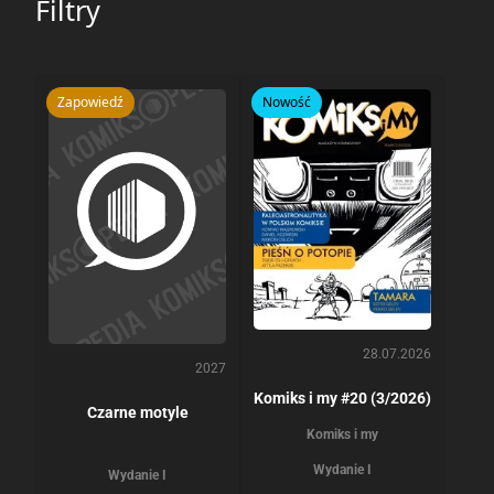
Filtry
Zapowiedź
Nowość
28.07.2026
2027
Komiks i my #20 (3/2026)
Czarne motyle
Komiks i my
Wydanie I
Wydanie I