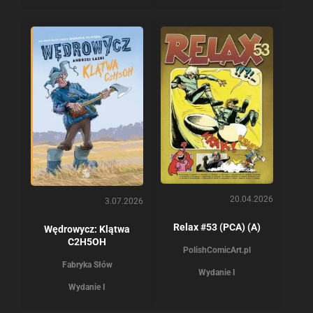
20.04.2026
3.07.2026
Relax #53 (PCA) (A)
Wędrowycz: Klątwa
C2H5OH
PolishComicArt.pl
Fabryka Słów
Wydanie I
Wydanie I