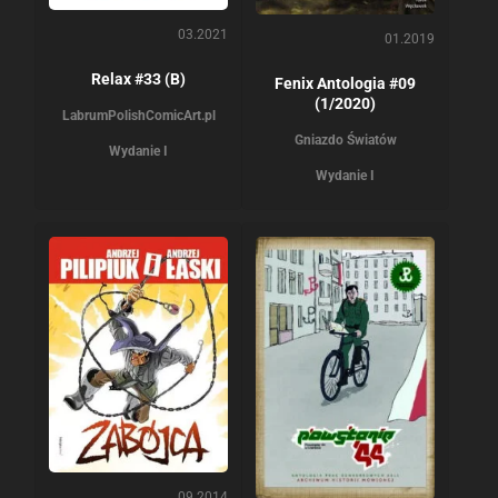
03.2021
01.2019
Relax #33 (B)
Fenix Antologia #09
(1/2020)
Labrum
PolishComicArt.pl
Gniazdo Światów
Wydanie I
Wydanie I
09.2014