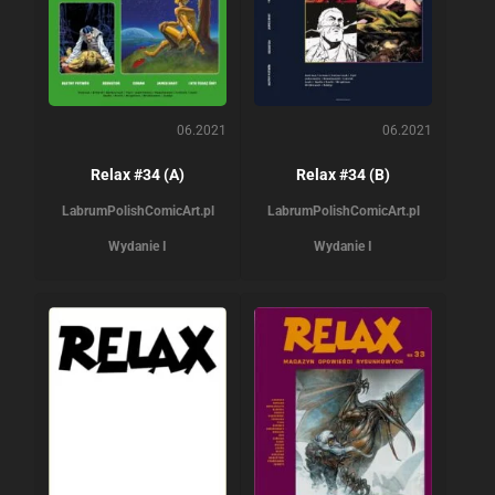
06.2021
06.2021
Relax #34 (A)
Relax #34 (B)
Labrum
PolishComicArt.pl
Labrum
PolishComicArt.pl
Wydanie I
Wydanie I