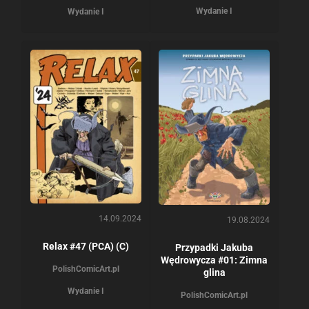
Wydanie I
Wydanie I
14.09.2024
19.08.2024
Relax #47 (PCA) (C)
Przypadki Jakuba
Wędrowycza #01: Zimna
PolishComicArt.pl
glina
Wydanie I
PolishComicArt.pl