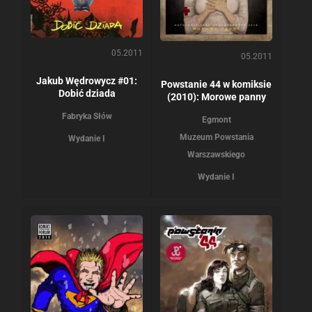
05.2011
05.2011
Jakub Wędrowycz #01:
Powstanie 44 w komiksie
Dobić dziada
(2010): Morowe panny
Fabryka Słów
Egmont
Muzeum Powstania
Wydanie I
Warszawskiego
Wydanie I