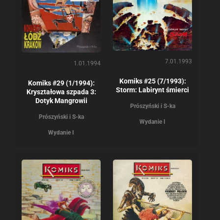
7.01.1993
1.01.1994
Komiks #25 (7/1993):
Komiks #29 (1/1994):
Storm: Labirynt śmierci
Kryształowa szpada 3:
Dotyk Mangrowii
Prószyński i S-ka
Prószyński i S-ka
Wydanie I
Wydanie I