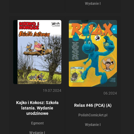
Wydanie I
19.07.2024
06.2024
Kajko i Kokosz: Szkoła
Relax #46 (PCA) (A)
latania. Wydanie
urodzinowe
PolishComicArt.pl
Egmont
Wydanie I
Wydanie I