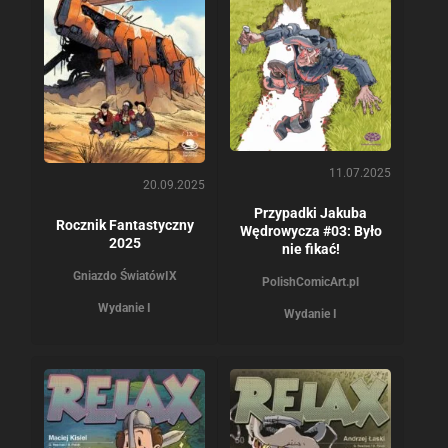
11.07.2025
20.09.2025
Przypadki Jakuba
Rocznik Fantastyczny
Wędrowycza #03: Było
2025
nie fikać!
Gniazdo Światów
IX
PolishComicArt.pl
Wydanie I
Wydanie I