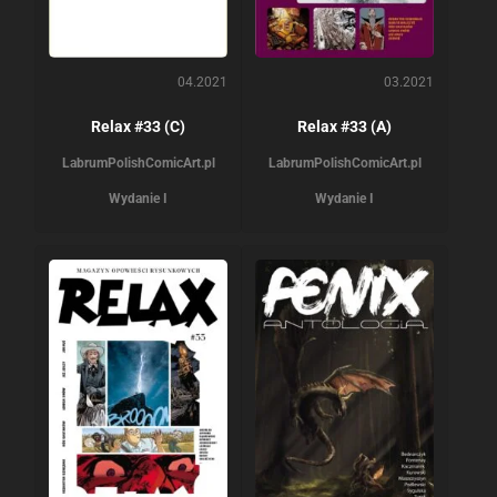
04.2021
03.2021
Relax #33 (C)
Relax #33 (A)
Labrum
PolishComicArt.pl
Labrum
PolishComicArt.pl
Wydanie I
Wydanie I