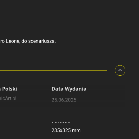
ro Leone, do scenariusza.
 Polski
Data Wydania
icArt.pl
25.06.2025
Format
235x325 mm