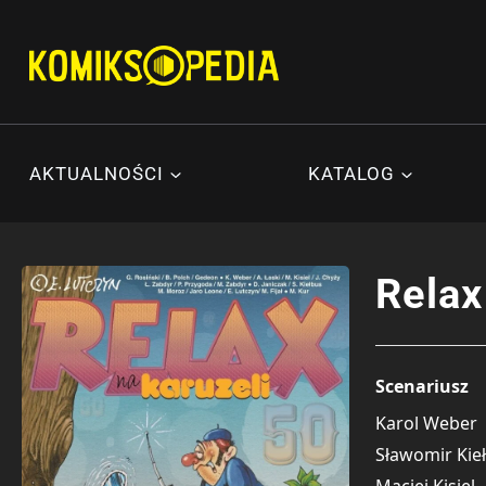
Przejdź
do
treści
AKTUALNOŚCI
KATALOG
Relax
Scenariusz
Karol Weber
Sławomir Kie