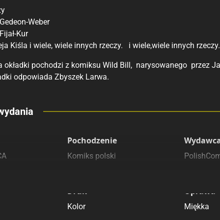
ży
Rating
Submit Rating
 Gedeon-Weber
ijał-Kur
a Kiśla i wiele, wiele innych rzeczy. i wiele,wiele innych rzeczy.
a okładki pochodzi z komiksu Wild Bill, narysowanego przez Ja
ładki odpowiada Zbyszek Larwa.
eny
wydania
 polecamy
sięgarnie
Pochodzenie
Wydawca
CA
Komiks polski
PolishCom
Druk
Oprawa
Kolor
Miękka