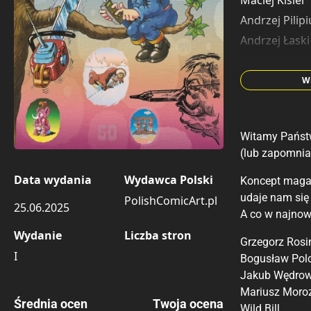
Maciej Kisiel
Andrzej Pilip
Andrzej Łaski
Jaro Leone
Maciej Kur
Wi
Dariusz Janic
Witamy Państw
(lub zapomnian
Data wydania
Wydawca Polski
Koncept magaz
udaje nam się
PolishComicArt.pl
25.06.2025
A co w najno
Wydanie
Liczba stron
Grzegorz Rosi
I
Bogusław Pol
Jakub Wędro
Mariusz Moro
Średnia ocen
Twoja ocena
Wild Bill