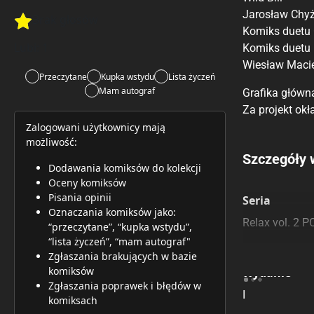
Jarosław Chy
Brak głosów
Rate this item:
Rate this item:
Submit 
Komiks duetu
Lubi:
1
Komiks duetu F
Wiesław Maciej
Przeczytane
Kupka wstydu
Lista życzeń
Mam autograf
Grafika główn
Za projekt ok
Zalogowani użytkownicy mają
możliwość:
Porównaj c
Szczegóły 
Dodawania komiksów do kolekcji
Oceny komiksów
Szczególnie
Pozostałe k
Pisania opinii
Seria
Oznaczania komiksów jako:
Relax vol. 2 P
“przeczytane”, “kupka wstydu”,
“lista życzeń”, “mam autograf"
Zgłaszania brakujących w bazie
komiksów
Wydanie
Zgłaszania poprawek i błędów w
I
komiksach