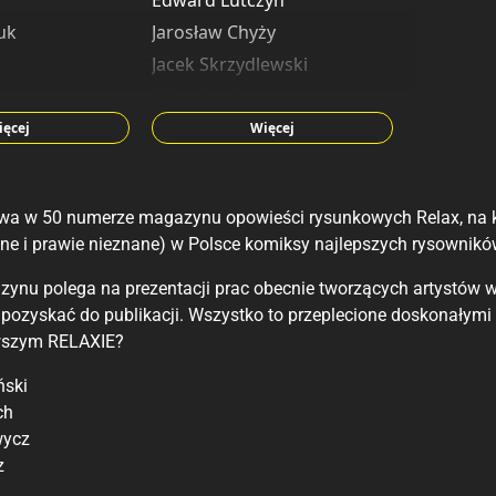
Edward Lutczyn
iuk
Jarosław Chyży
Jacek Skrzydlewski
Zbigniew Larwa
Daniel Grzeszkiewicz
ęcej
Więcej
zak
Andrzej Łaski
Sławomir Kiełbus
a w 50 numerze magazynu opowieści rysunkowych Relax, na kt
Jaro Leone
e i prawie nieznane) w Polsce komiksy najlepszych rysowników 
Mariusz Moroz
Maciej Kisiel
ynu polega na prezentacji prac obecnie tworzących artystów wra
 pozyskać do publikacji. Wszystko to przeplecione doskonałymi
Paweł Przygoda
wszym RELAXIE?
Mieczysław Fijał
Artur Biernacki
ński
ch
Mariusz Zabdyr
wycz
z