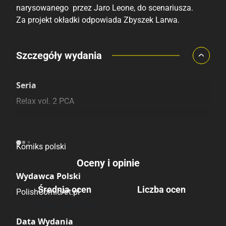
narysowanego przez Jaro Leone, do scenariusza.
Za projekt okładki odpowiada Zbyszek Larwa.
Porównaj ceny
Szczegóły wydania
Szczególnie polecamy
Pozostałe księgarnie
Seria
Relax vol. 2 PCA
Pochodzenie
Komiks polski
Oceny i opinie
Wydawca Polski
Średnia ocen
Liczba ocen
PolishComicArt.pl
Brak głosów
Data Wydania