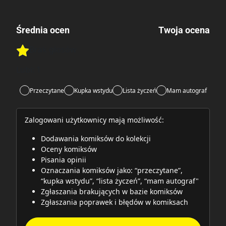
Średnia ocen
Twoja ocena
Brak głosów
Rate this item:
Rate this item:
Submit
Lubi:
1
Przeczytane
Kupka wstydu
Lista życzeń
Mam autograf
Zalogowani użytkownicy mają możliwość:
Dodawania komiksów do kolekcji
Oceny komiksów
Pisania opinii
Oznaczania komiksów jako: “przeczytane”,
“kupka wstydu”, “lista życzeń”, “mam autograf"
Zgłaszania brakujących w bazie komiksów
Zgłaszania poprawek i błędów w komiksach