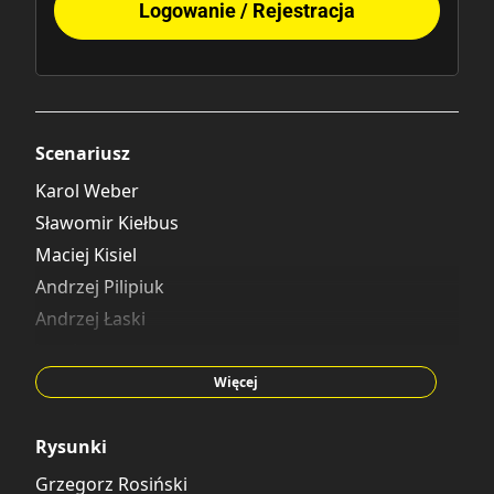
Logowanie / Rejestracja
Scenariusz
Karol Weber
Sławomir Kiełbus
Maciej Kisiel
Andrzej Pilipiuk
Andrzej Łaski
Jaro Leone
Maciej Kur
Więcej
Dariusz Janiczak
Rysunki
Grzegorz Rosiński