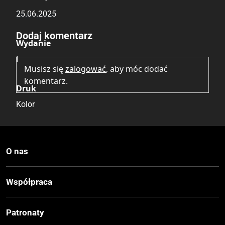
25.06.2025
Brak opinii.
Dodaj komentarz
Wydanie
I
Musisz się
zalogować
, aby móc dodać
komentarz.
Druk
Kolor
Oprawa
Miękka
O nas
Format
Współpraca
235x325 mm
Patronaty
Cena Okładkowa