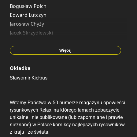
Bogusław Polch
Edward Lutczyn
Jarosław Chyży
Jacek Skrzydlewski
Zbigniew Larwa
Daniel Grzeszkiewicz
Więcej
Andrzej Łaski
Sławomir Kiełbus
Okładka
Jaro Leone
Sławomir Kiełbus
Mariusz Moroz
Maciej Kisiel
Witamy Państwa w 50 numerze magazynu opowieści
Paweł Przygoda
rysunkowych Relax, na którego łamach zobaczycie
Mieczysław Fijał
unikalne i nie publikowane (lub zapomniane i prawie
Artur Biernacki
nieznane) w Polsce komiksy najlepszych rysowników
Mariusz Zabdyr
z kraju i ze świata.