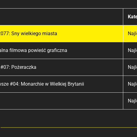
Kat
077: Sny wielkiego miasta
Najl
jalna filmowa powieść graficzna
Najl
 #07: Pożeraczka
Najl
wsze #04: Monarchie w Wielkiej Brytanii
Najl
Najl