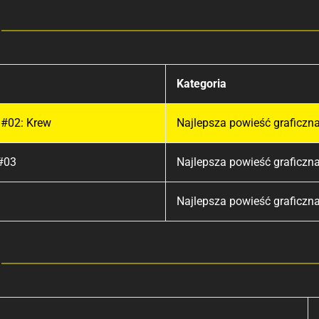
Kategoria
 #02: Krew
Najlepsza powieść graficzn
 #03
Najlepsza powieść graficzn
Najlepsza powieść graficzn