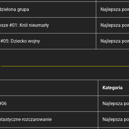
dzielona grupa
Najlepsza pow
wsze #01: Król nieumarły
Najlepsza pow
#05: Dziecko wojny
Najlepsza pow
Kategoria
 #06
Najlepsza po
ntastyczne rozczarowanie
Najlepsza po