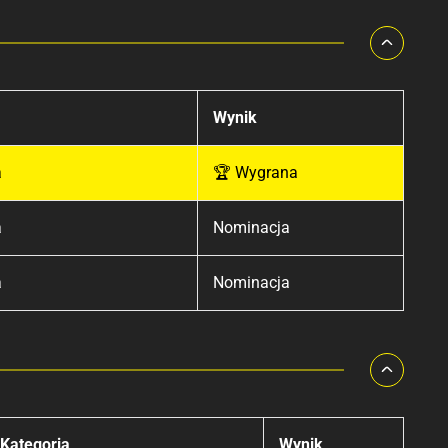
Wynik
a
🏆 Wygrana
a
Nominacja
a
Nominacja
Kategoria
Wynik