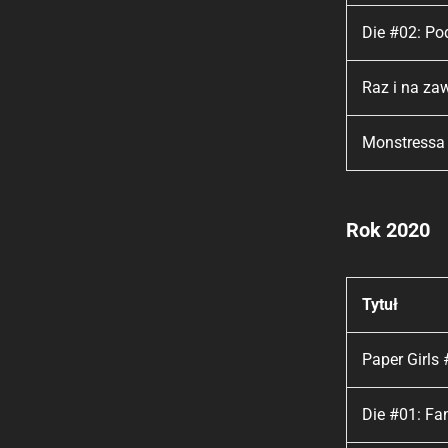
Die #02: Po
Raz i na za
Monstressa 
Rok 2020
Tytuł
Paper Girls
Die #01: Fa