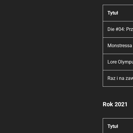
Tytuł
Die #04: Pr
Monstressa 
Lore Olymp
Raz i na za
Rok 2021
Tytuł