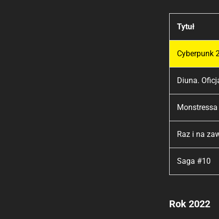
Tytuł
Cyberpunk 2
Diuna. Ofic
Monstressa
Raz i na za
Saga #10
Rok 2022