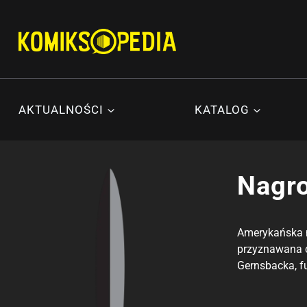
Przejdź
do
treści
AKTUALNOŚCI
KATALOG
Nagr
Amerykańska na
przyznawana c
Gernsbacka, f