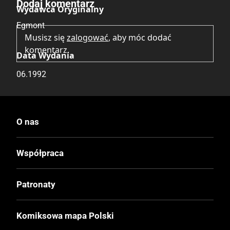
Dodaj komentarz
Wydawca Oryginalny
Egmont
Musisz się
zalogować
, aby móc dodać
komentarz.
Data Wydania
06.1992
Wydanie
I
O nas
Druk
Współpraca
Kolor
Patronaty
Oprawa
Miękka
Komiksowa mapa Polski