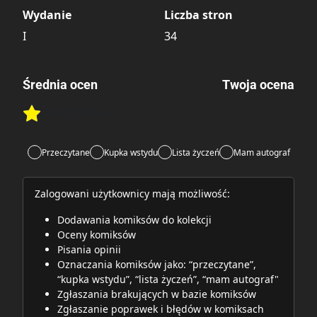
Wydanie
Liczba stron
I
34
Średnia ocen
Twoja ocena
Brak głosów
Rate this item:
Rate this item:
Submit
Przeczytane
Kupka wstydu
Lista życzeń
Mam autograf
Zalogowani użytkownicy mają możliwość:
Dodawania komiksów do kolekcji
Oceny komiksów
Pisania opinii
Oznaczania komiksów jako: “przeczytane”,
“kupka wstydu”, “lista życzeń”, “mam autograf"
Zgłaszania brakujących w bazie komiksów
Zgłaszanie poprawek i błędów w komiksach