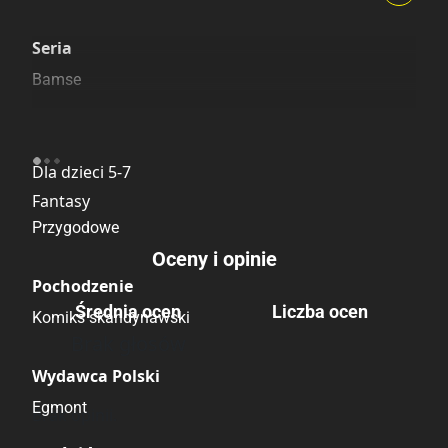
Szczególnie polecamy
Pozostałe księgarnie
Seria
Bamse
Kategoria
Dla dzieci 5-7
Fantasy
Przygodowe
Oceny i opinie
Pochodzenie
Średnia ocen
Liczba ocen
Komiks skandynawski
Brak głosów
Wydawca Polski
Egmont
Brak opinii.