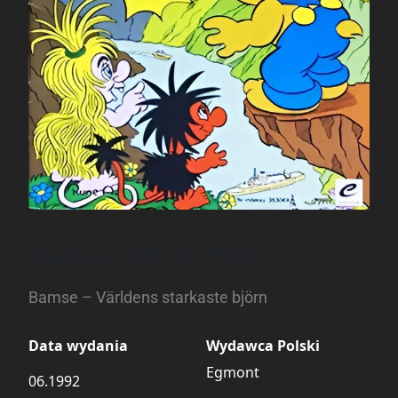
Bamse #06 (6/1992)
Bamse – Världens starkaste björn
Data wydania
Wydawca Polski
Egmont
06.1992