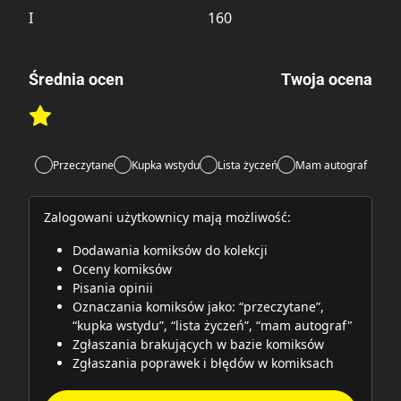
I
160
Średnia ocen
Twoja ocena
Brak głosów
Rate this item:
Rate this item:
Submit
Przeczytane
Kupka wstydu
Lista życzeń
Mam autograf
Zalogowani użytkownicy mają możliwość:
Dodawania komiksów do kolekcji
Oceny komiksów
Pisania opinii
Oznaczania komiksów jako: “przeczytane”,
“kupka wstydu”, “lista życzeń”, “mam autograf"
Zgłaszania brakujących w bazie komiksów
Zgłaszania poprawek i błędów w komiksach