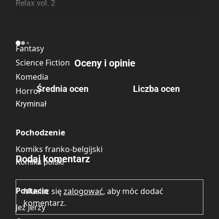
Relax vol. 2
Kategoria
Fantasy
Science Fiction
Oceny i opinie
Komedia
Średnia ocen
Liczba ocen
Horror
Brak głosów
Kryminał
Pochodzenie
Brak opinii.
Komiks franko-belgijski
Dodaj komentarz
Komiks polski
Postacie
Musisz się
zalogować
, aby móc dodać
komentarz.
Jeż Jerzy