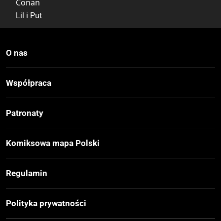
Conan
Lil i Put
Wydawca Polski
O nas
Labrum
PolishComicArt.pl
Współpraca
Data Wydania
Patronaty
04.2021
Komiksowa mapa Polski
Wydanie
I
Regulamin
Druk
Polityka prywatności
Kolor