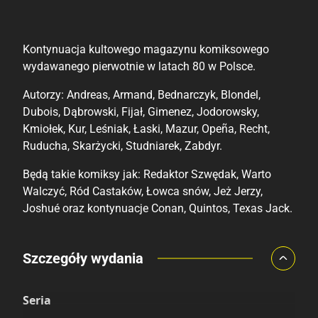
Kontynuacja kultowego magazynu komiksowego
wydawanego pierwotnie w latach 80 w Polsce.
Autorzy: Andreas, Armand, Bednarczyk, Blondel,
Dubois, Dąbrowski, Fijał, Gimenez, Jodorowsky,
Kmiołek, Kur, Leśniak, Łaski, Mazur, Opeña, Recht,
Ruducha, Skarżycki, Studniarek, Zabdyr.
Będą takie komiksy jak: Redaktor Szwędak, Warto
Walczyć, Ród Castaków, Łowca snów, Jeż Jerzy,
Joshué oraz kontynuacje Conan, Quintos, Texas Jack.
Porównaj ceny
Szczegóły wydania
Szczególnie polecamy
Pozostałe księgarnie
Seria