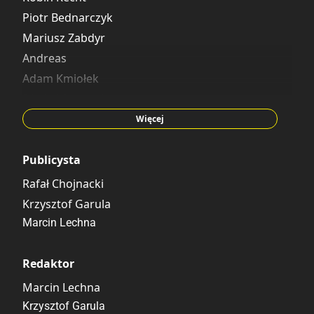
Maciej Mazur
Piotr Bednarczyk
Michał Studniarek
Mariusz Zabdyr
Ryszard Dąbrowski
Andreas
Rafał Skarżycki
Adam Kmiołek
Dimitri Armand
Juan Gimenez
Więcej
Artur Ruducha
Jerome Opena
Publicysta
Maciej Mazur
Rafał Chojnacki
Andrzej Łaski
Krzysztof Garula
Ryszard Dąbrowski
Marcin Lechna
Mieczysław Fijał
Tomasz Lew Leśniak
Redaktor
Marcin Lechna
Krzysztof Garula