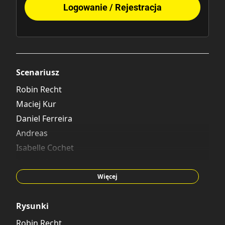
Logowanie / Rejestracja
Scenariusz
Robin Recht
Maciej Kur
Daniel Ferreira
Andreas
Isabelle Cochet
Maciej Kmiołek
Pierre Dubois
Więcej
Alejandro Jodorowsky
Artur Ruducha
Rysunki
Julien Blondel
Robin Recht