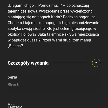
„Błagam Ichigo … Pomóż mu…!” – co oznaczają
tajemnicze słowa, wyszeptane przez wycieńczoną,
słaniającą się na nogach Karin? Podczas pogoni za
Chadem i tajemniczą papugą, Ichigo niespodziewanie
spotyka swoją siostrę. Kto jest celem grasującego w
okolicy Hollowa? Jaką tajemnicę skrywa mieszkająca
w papudze dusza!? Przed Wami drugi tom mangi
„Bleach”!
Porównaj ceny
Szczegóły wydania
Szczególnie polecamy
Pozostałe księgarnie
Seria
Bleach
Kategoria
Fantasy