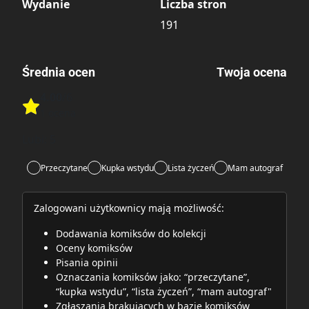
Wydanie
Liczba stron
191
Średnia ocen
Twoja ocena
4.00
/6
Rate this item:
1 ocena
Rate this item:
Submit
Lubi:
5
Przeczytane
Kupka wstydu
Lista życzeń
Mam autograf
Zalogowani użytkownicy mają możliwość:
Dodawania komiksów do kolekcji
Oceny komiksów
Pisania opinii
Oznaczania komiksów jako: “przeczytane”,
“kupka wstydu”, “lista życzeń”, “mam autograf"
Zgłaszania brakujących w bazie komiksów