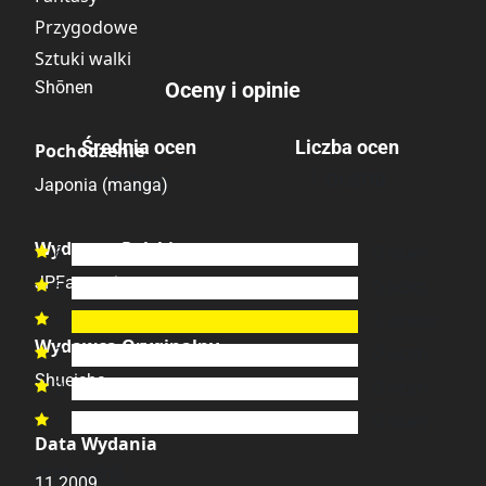
Przygodowe
Sztuki walki
Shōnen
Oceny i opinie
Średnia ocen
Liczba ocen
Pochodzenie
1 ocena
4.00
/6
Japonia (manga)
Wydawca Polski
6
0
ocen

JPFantastica
5
0
ocen

4
1
ocena

Wydawca Oryginalny
3
0
ocen

Shueisha
2
0
ocen

1
0
ocen

Data Wydania
Brak opinii.
11.2009