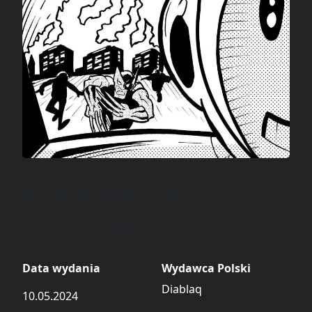
BZIK. Bielski Zin
Komiksowy #03
Data wydania
Wydawca Polski
Diablaq
10.05.2024