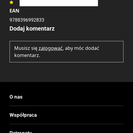
1
0
ocen

EAN
Brak opinii.
9788396992833
Dodaj komentarz
Musisz się
zalogować
, aby móc dodać
komentarz.
O nas
Współpraca
Patronaty