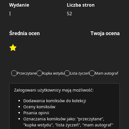
Wydanie
Liczba stron
I
52
Średnia ocen
Twoja ocena
3.00
/6
Rate this item:
1 ocena
Rate this item:
Submit
Lubi:
6
Przeczytane
Kupka wstydu
Lista życzeń
Mam autograf
Zalogowani użytkownicy mają możliwość:
Dodawania komiksów do kolekcji
Oceny komiksów
Pisania opinii
Oznaczania komiksów jako: “przeczytane”,
“kupka wstydu”, “lista życzeń”, “mam autograf"