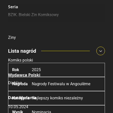
Szczególnie polecamy
Pozostałe księgarnie
Joanna Kozaczko
Seria
JP Ahonen
BZIK. Bielski Zin Komiksowy
MC
Kategoria
Ziny
Lista nagród
Pochodzenie
Komiks polski
2025
Wydawca Polski
Diablaq
Nagrody Festiwalu w Angoulême
Data Wydania
Najlepszy komiks niezależny
10.05.2024
Nominacja