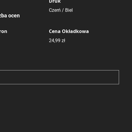
Druk
Czerń / Biel
zba ocen
tron
Cena Okładkowa
24,99 zł