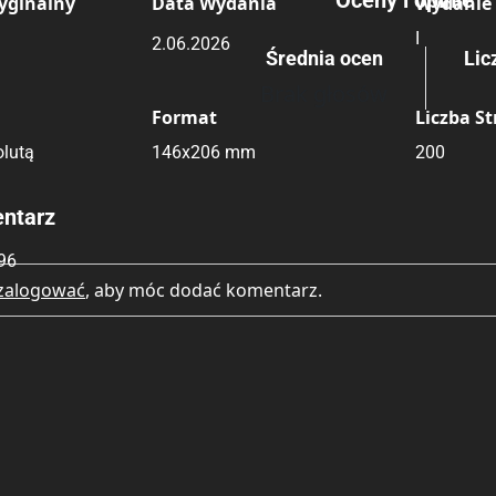
Oceny i opinie
yginalny
Data Wydania
Wydanie
I
2.06.2026
Średnia ocen
Lic
Rating
Submit Rating
Brak głosów
Format
Liczba S
lutą
146x206 mm
200
ntarz
96
zalogować
, aby móc dodać komentarz.