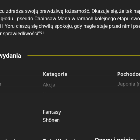
cu zdradza swoją prawdziwą tożsamość. Okazuje się, że tak n
głodu i pseudo Chainsaw Mana w ramach kolejnego etapu swoi
ji i Yoru cieszą się chwilą spokoju, gdy nagle staje przed nim
r sprawiedliwości”?!
eny
wydania
 polecamy
sięgarnie
Kategoria
Pochodz
n
Japonia 
Akcja
Horror
Komedia
Fantasy
Shōnen