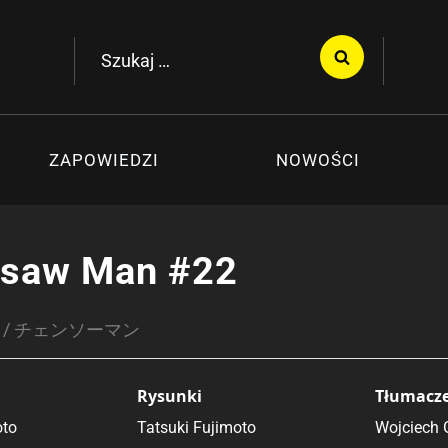
Szukaj:
ZAPOWIEDZI
NOWOŚCI
nsaw Man #22
an / チェンソーマン
Rysunki
Tłumacz
oto
Tatsuki Fujimoto
Wojciech 