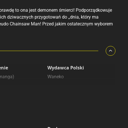
aprawdę to ona jest demonem śmierci! Podporządkowuje
ch dziwacznych przygotowań do „dnia, który ma
i pseudo Chainsaw Man! Przed jakim ostatecznym wyborem
enie
Wydawca Polski
(manga)
Waneko