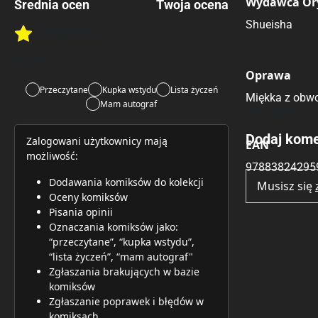
Wydawca Or
Średnia ocen
Twoja ocena
Shueisha
Brak głosów
Rate this item:
Rate this item:
Submit 
Lubi:
4
Oprawa
Przeczytane
Kupka wstydu
Lista życzeń
Miękka z obwo
Mam autograf
Brak opinii.
Dodaj kome
Zalogowani użytkownicy mają
EAN
możliwość:
97883824295
Dodawania komiksów do kolekcji
Musisz się
Oceny komiksów
Pisania opinii
Oznaczania komiksów jako:
“przeczytane”, “kupka wstydu”,
“lista życzeń”, “mam autograf"
Zgłaszania brakujących w bazie
komiksów
Zgłaszanie poprawek i błędów w
komiksach