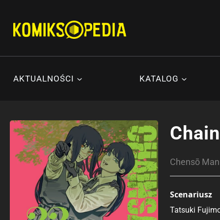
Przejdź
do
treści
AKTUALNOŚCI
KATALOG
Chai
Chensō M
Scenariusz
Tatsuki Fujim