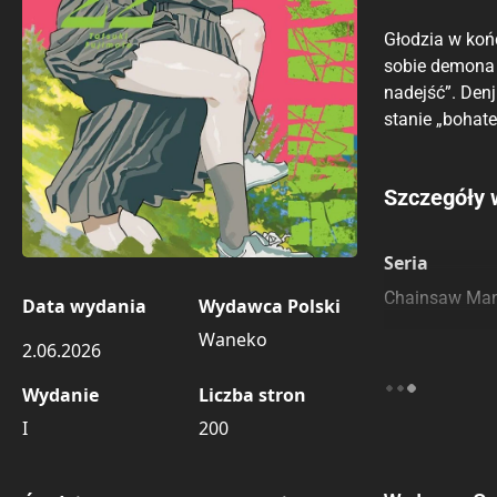
Głodzia w koń
sobie demona 
nadejść”. Den
stanie „bohate
Porównaj c
Szczegóły 
Szczególnie
Pozostałe k
Seria
Chainsaw Ma
Data wydania
Wydawca Polski
Waneko
2.06.2026
Wydanie
Liczba stron
I
200