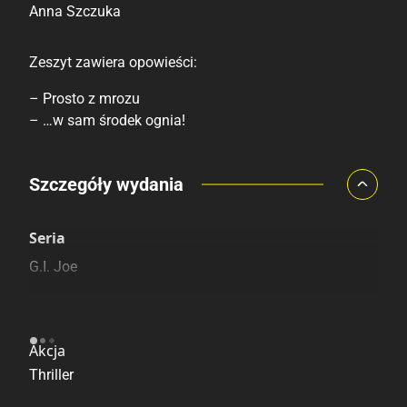
Anna Szczuka
Zeszyt zawiera opowieści:
– Prosto z mrozu
– …w sam środek ognia!
Porównaj ceny
Szczegóły wydania
Szczególnie polecamy
Pozostałe księgarnie
Seria
G.I. Joe
Kategoria
Akcja
Thriller