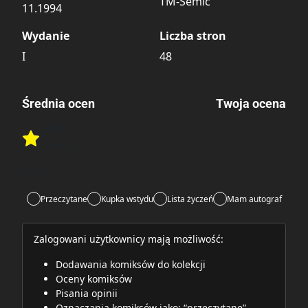
TM-Semic
11.1994
Wydanie
Liczba stron
I
48
Średnia ocen
Twoja ocena
3.00
/6
Rate this item:
1 ocena
Rate this item:
Submit
Lubi:
7
Przeczytane
Kupka wstydu
Lista życzeń
Mam autograf
Zalogowani użytkownicy mają możliwość:
Dodawania komiksów do kolekcji
Oceny komiksów
Pisania opinii
Oznaczania komiksów jako: “przeczytane”,