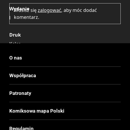
Wydanie
Musisz się
zalogować
, aby móc dodać
komentarz.
I
Druk
Kolor
O nas
Oprawa
Miękka
Współpraca
Format
Patronaty
170x260 mm
Komiksowa mapa Polski
Liczba Stron
48
Regulamin