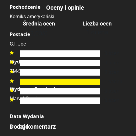
Pochodzenie
Oceny i opinie
Komiks amerykański
Średnia ocen
Liczba ocen
1 ocena
3.00
/6
Postacie
G.I. Joe
6
0
ocen

Wydawca Polski
5
0
ocen

TM-Semic
4
0
ocen

3
1
ocena

Wydawca Oryginalny
2
0
ocen

Marvel Comics
1
0
ocen

Brak opinii.
Data Wydania
Dodaj komentarz
11.1994