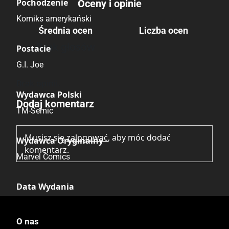
Pochodzenie
Oceny i opinie
Komiks amerykański
Średnia ocen
Liczba ocen
Brak głosów
Postacie
G.I. Joe
Brak opinii.
Wydawca Polski
Dodaj komentarz
TM-Semic
Musisz się
zalogować
, aby móc dodać
Wydawca Oryginalny
komentarz.
Marvel Comics
Data Wydania
03.1995
O nas