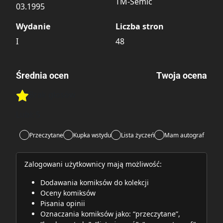
TM-Semic
03.1995
Wydanie
Liczba stron
I
48
Średnia ocen
Twoja ocena
Brak głosów
Rate this item:
Rate this item:
Submit
Lubi:
5
Przeczytane
Kupka wstydu
Lista życzeń
Mam autograf
Zalogowani użytkownicy mają możliwość:
Dodawania komiksów do kolekcji
Oceny komiksów
Pisania opinii
Oznaczania komiksów jako: “przeczytane”,