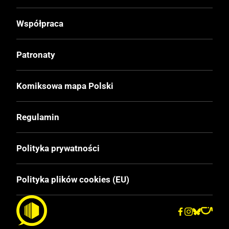
Wydanie
I
Współpraca
Druk
Patronaty
Kolor
Komiksowa mapa Polski
Oprawa
Miękka
Regulamin
Format
Polityka prywatności
170x260 mm
Polityka plików cookies (EU)
Liczba Stron
48