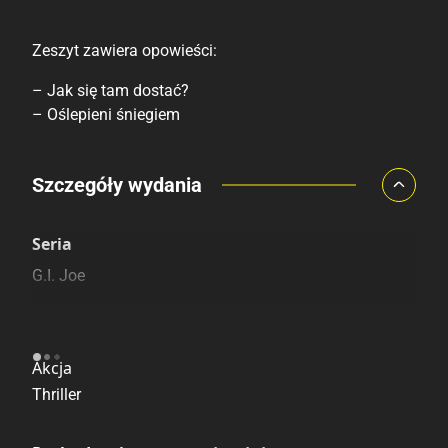
Zeszyt zawiera opowieści:
– Jak się tam dostać?
– Oślepieni śniegiem
Porównaj ceny
Szczegóły wydania
Szczególnie polecamy
Pozostałe księgarnie
Seria
G.I. Joe
Kategoria
Akcja
Thriller