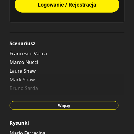
Logowanie / Rejestracja
Scenariusz
Francesco Vacca
Marco Nucci
Laura Shaw
Mark Shaw
Bruno Sarda
Michael T. Gilbert
Guido Martina
Więcej
Carlo Panaro
Francesca Agrati
Rysunki
Gorm Transgaard
Mario Ferracina