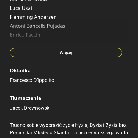
Vito Stabile
Luca Usai
Davide Aicardi
Flemming Andersen
Lars Jensen
Antoni Bancells Pujadas
Enrico Faccini
Stefano Zanchi
Giuseppe Perego
Więcej
Andrea Lucci
Giulio Chierchini
Okładka
Giulia La Torre
Francesco D’Ippolito
Andrea Freccero
Tłumaczenie
Jacek Drewnowski
Trudno sobie wyobrazić życie Hyzia, Dyzia i Zyzia bez
Poradnika Młodego Skauta. Ta bezcenna księga warta