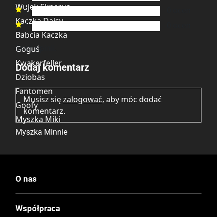
Wujek Sknerus
2
0
ocen

Kaczka Daisy
1
0
ocen

Babcia Kaczka
Brak opinii.
Goguś
Kwakerfeller
Dodaj komentarz
Dziobas
Fantomen
Musisz się
zalogować
, aby móc dodać
Goofy
komentarz.
Myszka Miki
Myszka Minnie
Wydawca Polski
Egmont
O nas
Wydawca Oryginalny
Współpraca