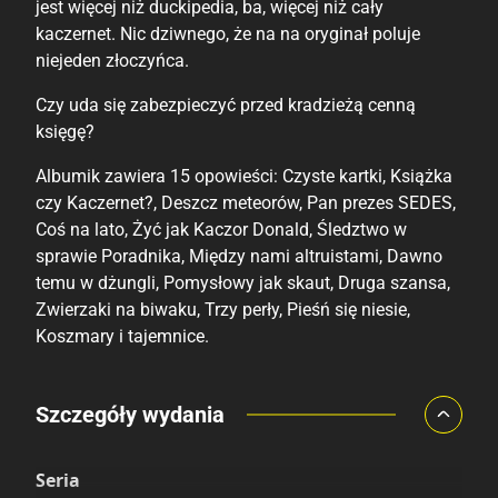
jest więcej niż duckipedia, ba, więcej niż cały
kaczernet. Nic dziwnego, że na na oryginał poluje
niejeden złoczyńca.
Czy uda się zabezpieczyć przed kradzieżą cenną
księgę?
Albumik zawiera 15 opowieści: Czyste kartki, Książka
czy Kaczernet?, Deszcz meteorów, Pan prezes SEDES,
Coś na lato, Żyć jak Kaczor Donald, Śledztwo w
sprawie Poradnika, Między nami altruistami, Dawno
temu w dżungli, Pomysłowy jak skaut, Druga szansa,
Zwierzaki na biwaku, Trzy perły, Pieśń się niesie,
Koszmary i tajemnice.
Porównaj ceny
Szczegóły wydania
Szczególnie polecamy
Pozostałe księgarnie
Seria