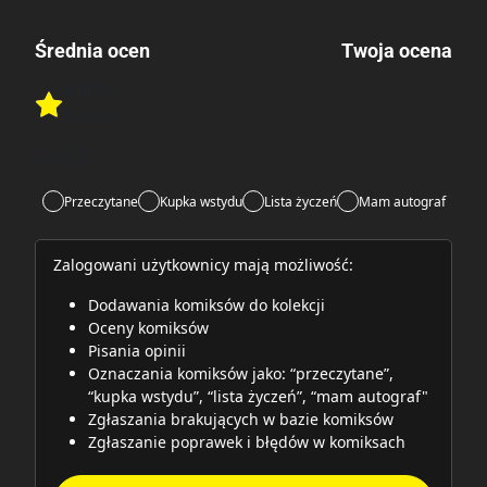
Średnia ocen
Twoja ocena
6.00
/6
Rate this item:
1 ocena
Rate this item:
Submit
Lubi:
4
Przeczytane
Kupka wstydu
Lista życzeń
Mam autograf
Zalogowani użytkownicy mają możliwość:
Dodawania komiksów do kolekcji
Oceny komiksów
Pisania opinii
Oznaczania komiksów jako: “przeczytane”,
“kupka wstydu”, “lista życzeń”, “mam autograf"
Zgłaszania brakujących w bazie komiksów
Zgłaszanie poprawek i błędów w komiksach