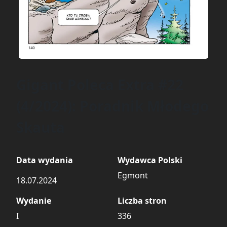
Gigant Poleca Extra #22
(4/2024): Poradnik Młodego
Skauta
Data wydania
Wydawca Polski
Egmont
18.07.2024
Wydanie
Liczba stron
I
336