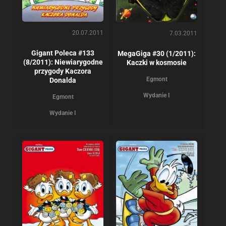
20.07.2011
7.03.2011
Gigant Poleca #133
MegaGiga #30 (1/2011):
(8/2011): Niewiarygodne
Kaczki w kosmosie
przygody Kaczora
Egmont
Donalda
Wydanie I
Egmont
Wydanie I