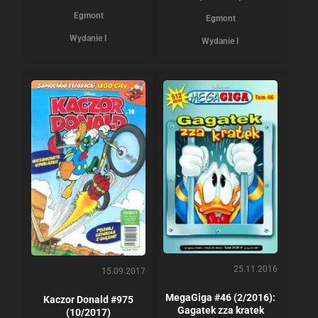
Egmont
Egmont
Wydanie I
Wydanie I
25.11.2016
15.09.2017
MegaGiga #46 (2/2016):
Kaczor Donald #975
Gagatek zza kratek
(10/2017)