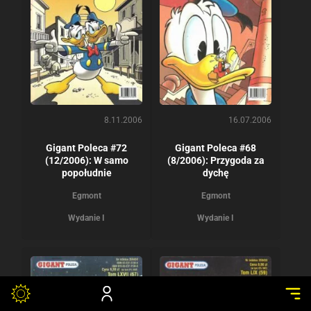
8.11.2006
16.07.2006
Gigant Poleca #72
Gigant Poleca #68
(12/2006): W samo
(8/2006): Przygoda za
popołudnie
dychę
Egmont
Egmont
Wydanie I
Wydanie I