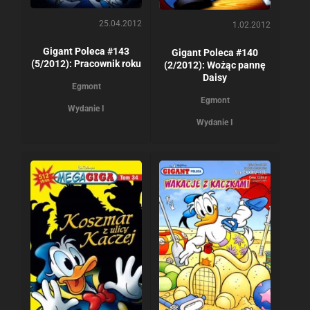
25.04.2012
1.02.2012
Gigant Poleca #143
Gigant Poleca #140
(5/2012): Pracownik roku
(2/2012): Wożąc pannę
Daisy
Egmont
Egmont
Wydanie I
Wydanie I