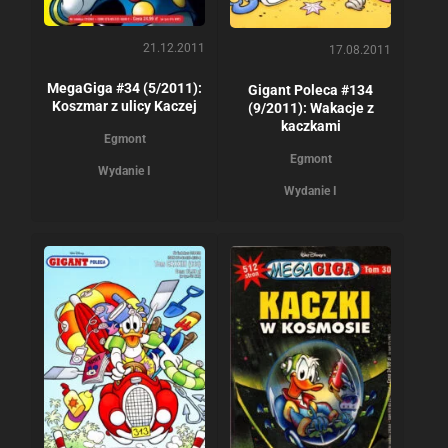
21.12.2011
17.08.2011
MegaGiga #34 (5/2011):
Gigant Poleca #134
Koszmar z ulicy Kaczej
(9/2011): Wakacje z
kaczkami
Egmont
Egmont
Wydanie I
Wydanie I