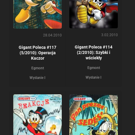
3.02.2010
28.04.2010
Gigant Poleca #114
Gigant Poleca #117
(2/2010): Szybki i
(5/2010): Operacja
wściekły
Kaczor
Egmont
Egmont
Wydanie I
Wydanie I