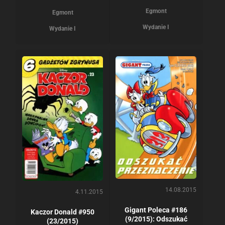
Egmont
Egmont
Wydanie I
Wydanie I
14.08.2015
4.11.2015
Gigant Poleca #186
Kaczor Donald #950
(9/2015): Odszukać
(23/2015)