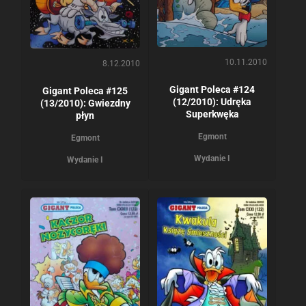
10.11.2010
8.12.2010
Gigant Poleca #124
Gigant Poleca #125
(12/2010): Udręka
(13/2010): Gwiezdny
Superkwęka
płyn
Egmont
Egmont
Wydanie I
Wydanie I