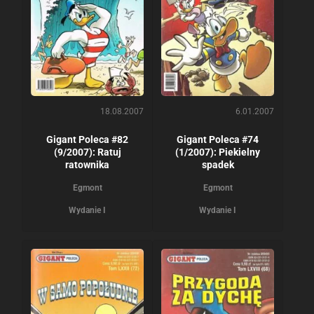
18.08.2007
6.01.2007
Gigant Poleca #82
Gigant Poleca #74
(9/2007): Ratuj
(1/2007): Piekielny
ratownika
spadek
Egmont
Egmont
Wydanie I
Wydanie I