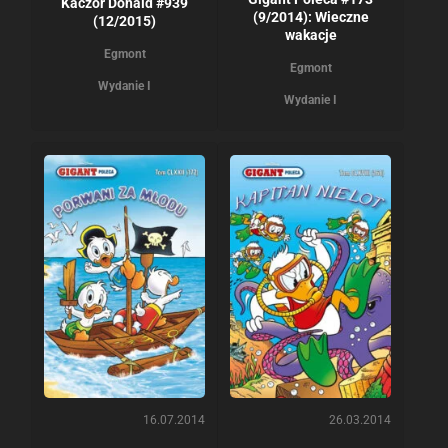
Kaczor Donald #939
(9/2014): Wieczne
(12/2015)
wakacje
Egmont
Egmont
Wydanie I
Wydanie I
16.07.2014
26.03.2014