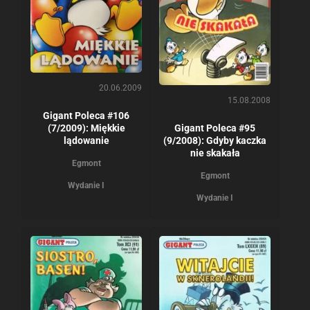
20.06.2009
15.08.2008
Gigant Poleca #106
(7/2009): Miękkie
Gigant Poleca #95
lądowanie
(9/2008): Gdyby kaczka
nie skakała
Egmont
Egmont
Wydanie I
Wydanie I