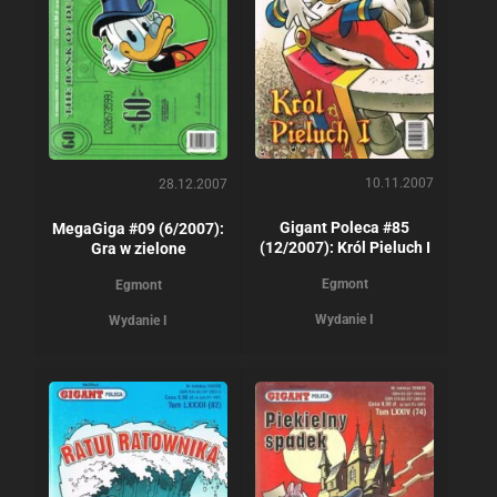
10.11.2007
28.12.2007
Gigant Poleca #85
MegaGiga #09 (6/2007):
(12/2007): Król Pieluch I
Gra w zielone
Egmont
Egmont
Wydanie I
Wydanie I