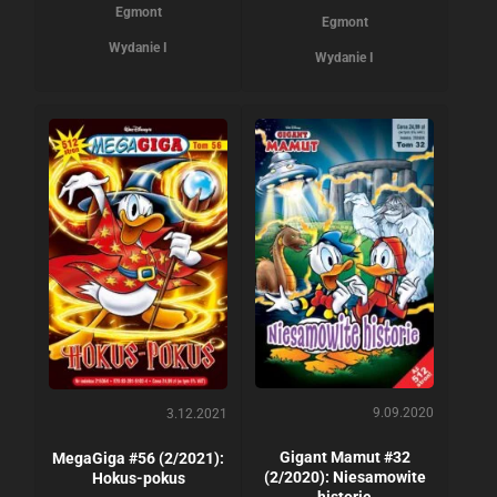
Egmont
Egmont
Wydanie I
Wydanie I
9.09.2020
3.12.2021
Gigant Mamut #32
MegaGiga #56 (2/2021):
(2/2020): Niesamowite
Hokus-pokus
historie