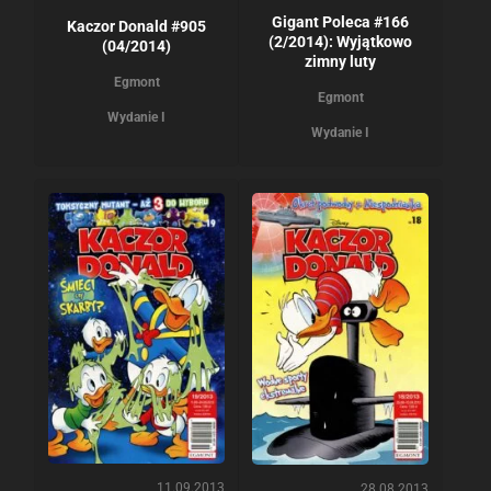
Gigant Poleca #166
Kaczor Donald #905
(2/2014): Wyjątkowo
(04/2014)
zimny luty
Egmont
Egmont
Wydanie I
Wydanie I
11.09.2013
28.08.2013