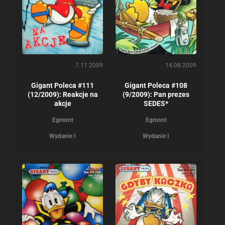
7.11.2009
14.08.2009
Gigant Poleca #111
Gigant Poleca #108
(12/2009): Reakcje na
(9/2009): Pan prezes
akcje
SEDES*
Egmont
Egmont
Wydanie I
Wydanie I