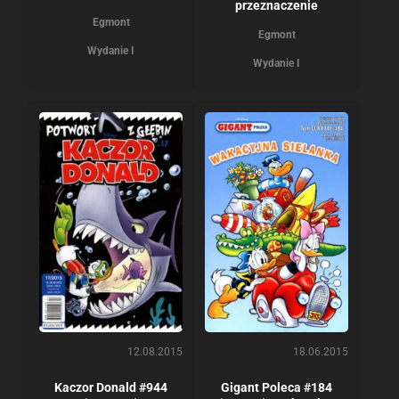
przeznaczenie
Egmont
Egmont
Wydanie I
Wydanie I
12.08.2015
18.06.2015
Kaczor Donald #944
Gigant Poleca #184