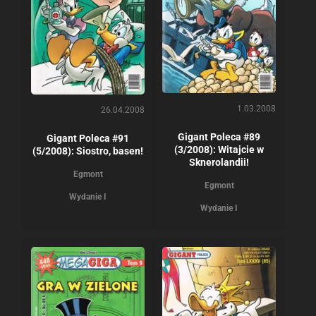
1.03.2008
26.04.2008
Gigant Poleca #89
Gigant Poleca #91
(3/2008): Witajcie w
(5/2008): Siostro, basen!
Sknerolandii!
Egmont
Egmont
Wydanie I
Wydanie I