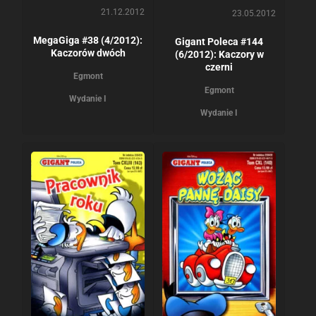
21.12.2012
23.05.2012
MegaGiga #38 (4/2012):
Gigant Poleca #144
Kaczorów dwóch
(6/2012): Kaczory w
czerni
Egmont
Egmont
Wydanie I
Wydanie I