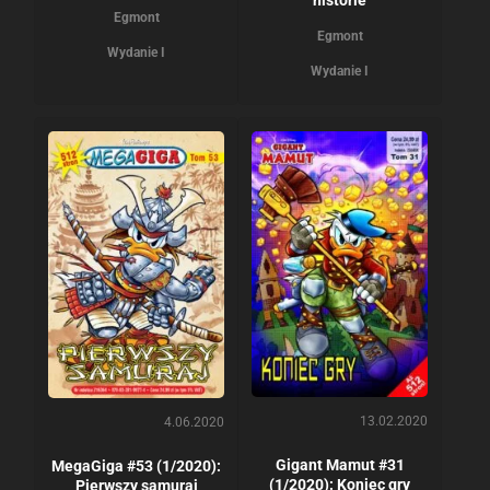
Egmont
Egmont
Wydanie I
Wydanie I
13.02.2020
4.06.2020
Gigant Mamut #31
MegaGiga #53 (1/2020):
(1/2020): Koniec gry
Pierwszy samuraj