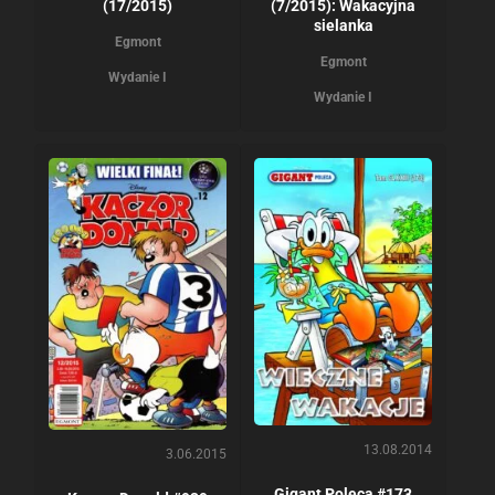
(17/2015)
(7/2015): Wakacyjna
sielanka
Egmont
Egmont
Wydanie I
Wydanie I
13.08.2014
3.06.2015
Gigant Poleca #173