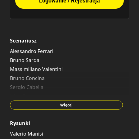
Logowanie / Rejestracja
Scenariusz
Alessandro Ferrari
Bruno Sarda
Massimiliano Valentini
Bruno Concina
Sergio Cabella
Nino Russo
Paul Halas
Więcej
Giorgio Figus
Claudia Salvatori
Rysunki
Valerio Manisi