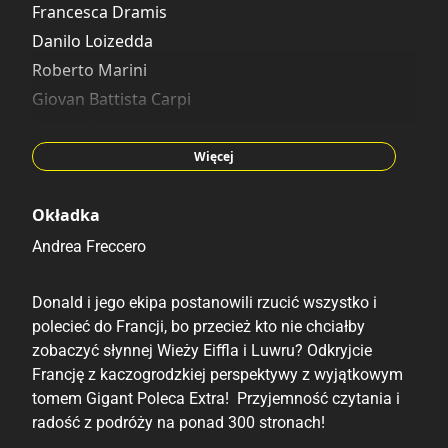
Francesca Dramis
Danilo Loizedda
Roberto Marini
Giovan Battista Carpi
Sergio Cabella
Graziano Barbaro
Więcej
Joaquín Cañizares Sanchez
Valerio Held
Okładka
Giorgio Cavazzano
Andrea Freccero
Alessandro Perina
Donald i jego ekipa postanowili rzucić wszystko i
polecieć do Francji, bo przecież kto nie chciałby
zobaczyć słynnej Wieży Eiffla i Luwru? Odkryjcie
Francję z kaczogrodzkiej perspektywy z wyjątkowym
tomem Gigant Poleca Extra! Przyjemność czytania i
radość z podróży na ponad 300 stronach!