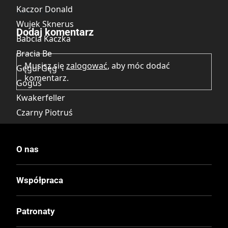
Kaczor Donald
Brak opinii.
Wujek Sknerus
Dodaj komentarz
Babcia Kaczka
Bracia Be
Musisz się
zalogować
, aby móc dodać
Gęgul Gęg
komentarz.
Goguś
Kwakerfeller
Czarny Piotruś
Goofy
Myszka Miki
O nas
Dziobas
Kaczka Daisy
Współpraca
Siostrzeńcy
Diodak
Patronaty
Myszka Minnie