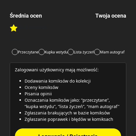
Średnia ocen
Twoja ocena
Brak głosów
Rate this item:
Rate this item:
Submit
Lubi:
1
Przeczytane
Kupka wstydu
Lista życzeń
Mam autograf
Zalogowani użytkownicy mają możliwość:
Dodawania komiksów do kolekcji
Oceny komiksów
Pisania opinii
Oznaczania komiksów jako: “przeczytane”,
“kupka wstydu”, “lista życzeń”, “mam autograf"
Zgłaszania brakujących w bazie komiksów
Zgłaszanie poprawek i błędów w komiksach