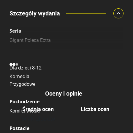
Porównaj ceny
Szczegóły wydania
Szczególnie polecamy
Pozostałe księgarnie
Seria
Gigant Poleca Extra
Kategoria
Dla dzieci 8-12
Komedia
Przygodowe
Oceny i opinie
Pochodzenie
Średnia ocen
Liczba ocen
Komiks włoski
Brak głosów
Postacie