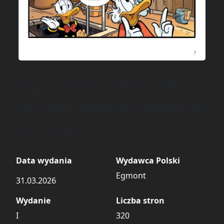
Gigant Poleca Extra #35
(2/2026): Dookoła świata III
(Francja)
Data wydania
Wydawca Polski
Egmont
31.03.2026
Wydanie
Liczba stron
I
320