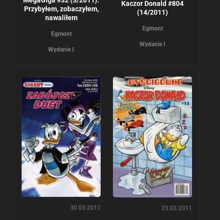
Kaczor Donald #804
Przybyłem, zobaczyłem,
(14/2011)
nawaliłem
Egmont
Egmont
Wydanie I
Wydanie I
30.03.2011
23.03.2011