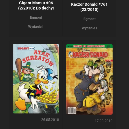
Gigant Mamut #06
Kaczor Donald #761
(2/2010): Do dechy!
(23/2010)
Egmont
Egmont
Wydanie I
Wydanie I
26.05.2010
17.03.2010