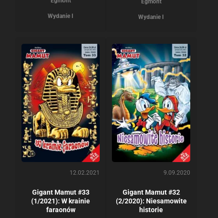
Egmont
Egmont
Wydanie I
Wydanie I
12.02.2021
9.09.2020
Gigant Mamut #33
Gigant Mamut #32
(1/2021): W krainie
(2/2020): Niesamowite
faraonów
historie