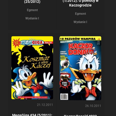
(1/2012): O północy w
(25/2012)
Kaczogrodzie
Egmont
Egmont
Wydanie I
Wydanie I
21.12.2011
26.10.2011
MegaGiga #34 (5/2011):