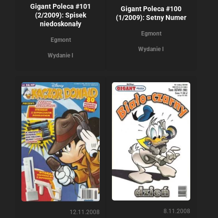
Gigant Poleca #101
Gigant Poleca #100
(2/2009): Spisek
(1/2009): Setny Numer
niedoskonały
Egmont
Egmont
Wydanie I
Wydanie I
8.11.2008
12.11.2008