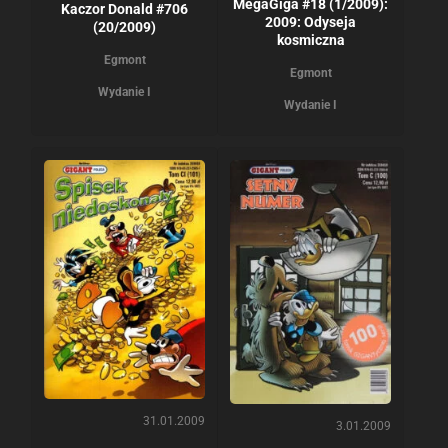
MegaGiga #18 (1/2009):
Kaczor Donald #706
2009: Odyseja
(20/2009)
kosmiczna
Egmont
Egmont
Wydanie I
Wydanie I
31.01.2009
3.01.2009