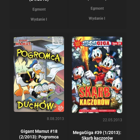
Egmont
Egmont
Wydanie I
Wydanie I
8.08.2013
22.05.2013
Gigant Mamut #18
MegaGiga #39 (1/2013):
(2/2013): Pogromca
Skarb kaczorów