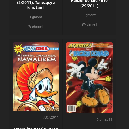
Kaczor Donald #819
(3/2011): Tańczący z
(29/2011)
kaczkami
Egmont
Egmont
Wydanie I
Wydanie I
7.07.2011
6.04.2011
MegaGiga #32 (3/2011):