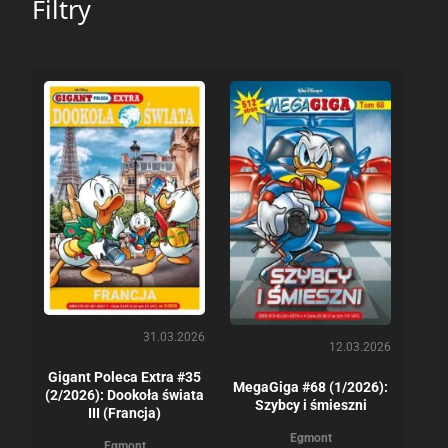
Filtry
31.03.2026
12.03.2026
Gigant Poleca Extra #35
MegaGiga #68 (1/2026):
(2/2026): Dookoła świata
Szybcy i śmieszni
III (Francja)
Egmont
Egmont