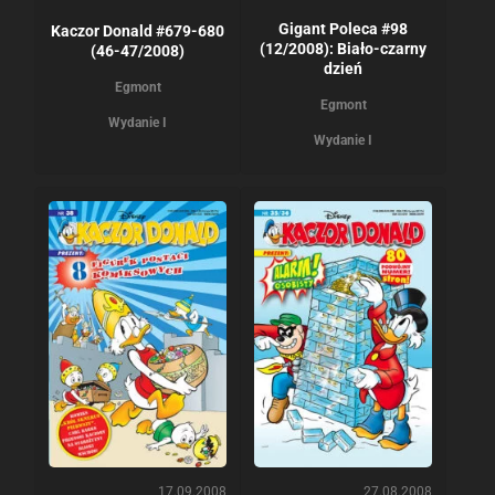
Gigant Poleca #98
Kaczor Donald #679-680
(12/2008): Biało-czarny
(46-47/2008)
dzień
Egmont
Egmont
Wydanie I
Wydanie I
17.09.2008
27.08.2008