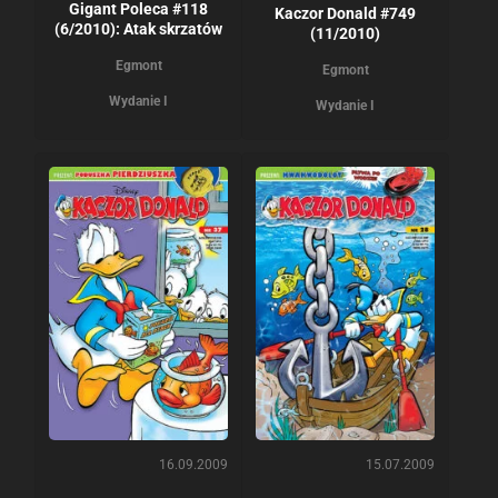
Gigant Poleca #118
Kaczor Donald #749
(6/2010): Atak skrzatów
(11/2010)
Egmont
Egmont
Wydanie I
Wydanie I
16.09.2009
15.07.2009