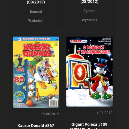
(28/2012)
(08/2013)
Egmont
Egmont
Wydanie I
Wydanie I
4.01.2012
29.08.2012
Gigant Poleca #139
Kaczor Donald #867