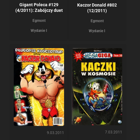
Gigant Poleca #129
Kaczor Donald #802
(4/2011): Zabójczy duet
(12/2011)
Egmont
Egmont
Wydanie I
Wydanie I
7.03.2011
9.03.2011