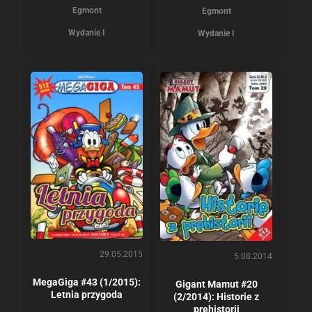
Egmont
Egmont
Wydanie I
Wydanie I
29.05.2015
5.08.2014
MegaGiga #43 (1/2015):
Gigant Mamut #20
Letnia przygoda
(2/2014): Historie z
prehistorii