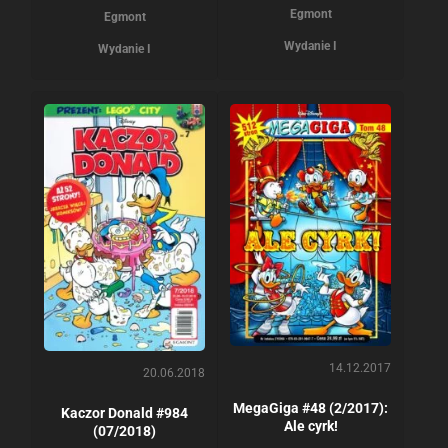
Egmont
Egmont
Wydanie I
Wydanie I
14.12.2017
20.06.2018
MegaGiga #48 (2/2017):
Kaczor Donald #984
Ale cyrk!
(07/2018)