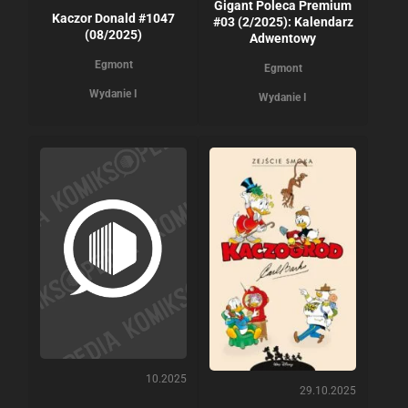
Gigant Poleca Premium
Kaczor Donald #1047
#03 (2/2025): Kalendarz
(08/2025)
Adwentowy
Egmont
Egmont
Wydanie I
Wydanie I
10.2025
29.10.2025