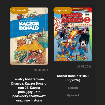
Zapowiedź
Zapowiedź
21.08.2026
26.08.2026
Kaczor Donald #1053
Wielcy bohaterowie
(06/2026)
Disneya. Kaczor Donald,
tom 03: Kaczor
Egmont
pracujący. „Kto
Wydanie I
podskoczy szeryfowi?”
oraz inne historie