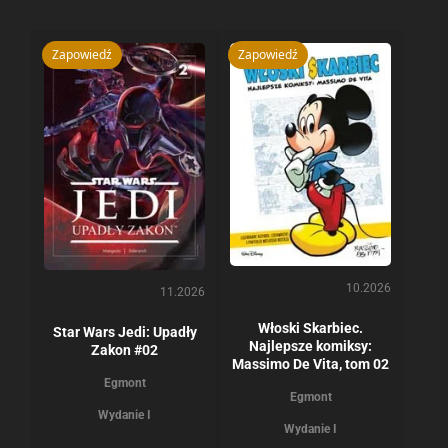
Zapowiedź
Zapowiedź
10.2026
11.2026
Włoski Skarbiec.
Star Wars Jedi: Upadły
Najlepsze komiksy:
Zakon #02
Massimo De Vita, tom 02
Egmont
Egmont
Wydanie I
Wydanie I