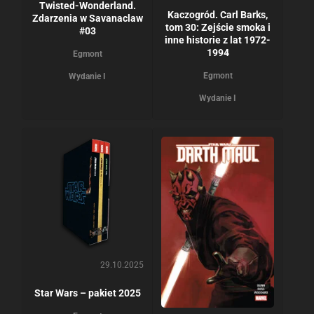
Twisted-Wonderland.
Kaczogród. Carl Barks,
Zdarzenia w Savanaclaw
tom 30: Zejście smoka i
#03
inne historie z lat 1972-
1994
Egmont
Egmont
Wydanie I
Wydanie I
29.10.2025
Star Wars – pakiet 2025