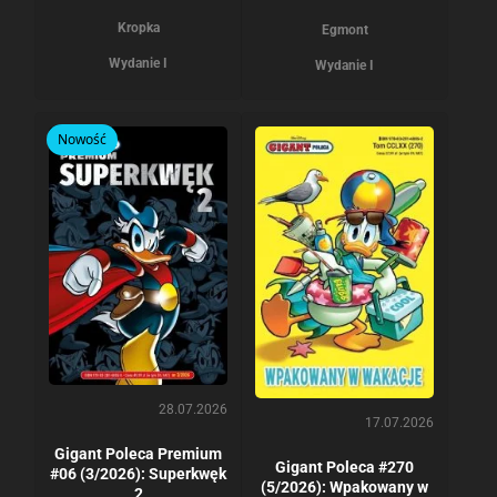
Kropka
Egmont
Wydanie I
Wydanie I
Nowość
28.07.2026
17.07.2026
Gigant Poleca Premium
Gigant Poleca #270
#06 (3/2026): Superkwęk
(5/2026): Wpakowany w
2