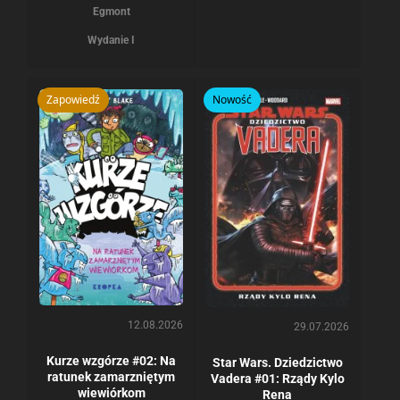
Egmont
Wydanie I
Zapowiedź
Nowość
12.08.2026
29.07.2026
Kurze wzgórze #02: Na
Star Wars. Dziedzictwo
ratunek zamarzniętym
Vadera #01: Rządy Kylo
wiewiórkom
Rena