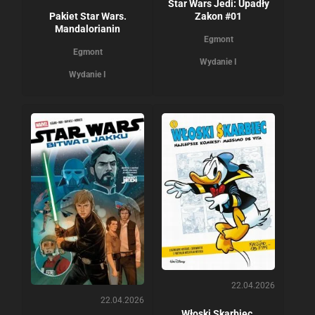
Star Wars Jedi: Upadły
Zakon #01
Pakiet Star Wars.
Mandalorianin
Egmont
Egmont
Wydanie I
Wydanie I
22.04.2026
22.04.2026
Włoski Skarbiec.