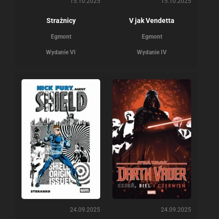
15.10.2025
15.10.2025
Strażnicy
V jak Vendetta
Egmont
Egmont
Wydanie VI
Wydanie IV
24.09.2025
24.09.2025