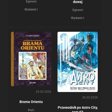
Egmont
dawaj
Wydanie I
Egmont
Wydanie I
28.05.2026
26.05.2026
Brama Orientu
Przewodnik po Astro City,
Kurc
tom 03