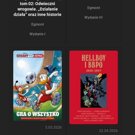
tom 02: Odwieczni
Egmont
wrogowie. „Działanie
działa” oraz inne historie
Wydanie III
Egmont
Wydanie I
5.05.2026
22.04.2026