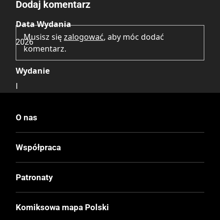
Dodaj komentarz
Data Wydania
Musisz się
zalogować
, aby móc dodać
2026
komentarz.
Wydanie
I
Druk
O nas
Kolor
Współpraca
Oprawa
Twarda
Patronaty
Format
Komiksowa mapa Polski
210x297 mm