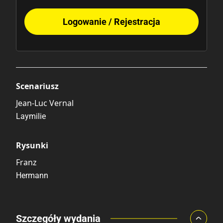
Logowanie / Rejestracja
Scenariusz
Jean-Luc Vernal
Laymilie
Rysunki
Franz
Hermann
Porównaj ceny
Szczegóły wydania