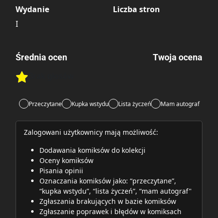
Wydanie
Liczba stron
I
Średnia ocen
Twoja ocena
Brak głosów
Rate this item:
Rate this item:
Submit
Przeczytane
Kupka wstydu
Lista życzeń
Mam autograf
Zalogowani użytkownicy mają możliwość:
Dodawania komiksów do kolekcji
Oceny komiksów
Pisania opinii
Oznaczania komiksów jako: “przeczytane”,
“kupka wstydu”, “lista życzeń”, “mam autograf"
Zgłaszania brakujących w bazie komiksów
Zgłaszanie poprawek i błędów w komiksach