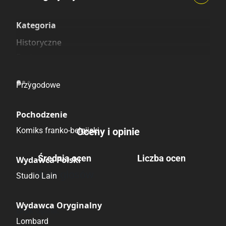
Szczególnie polecamy
Pozostałe księgarnie
Kategoria
Historyczne
Fantasy
Science Fiction
Przygodowe
Pochodzenie
Komiks franko-belgijski
Oceny i opinie
Średnia ocen
Liczba ocen
Wydawca Polski
Brak głosów
Studio Lain
Wydawca Oryginalny
Brak opinii.
Lombard