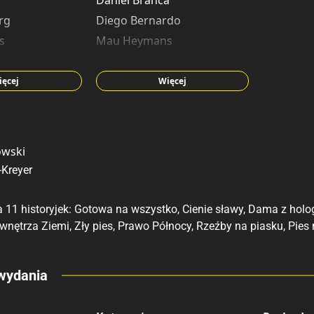
Daniel Branca
rg
Diego Bernardo
s
Mau Heymans
n
Paul Murry
sen
Sander Gulien
ięcej
Więcej
s
owski
Kreyer
a 11 historyjek: Gotowa na wszystko, Cienie sławy, Dama z ho
nętrza Ziemi, Zły pies, Prawo Północy, Rzeźby na piasku, Pies n
eny
wydania
 polecamy
sięgarnie