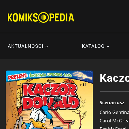
Przejdź
do
treści
AKTUALNOŚCI
KATALOG
Kaczo
Scenariusz
Carlo Gentin
Carol McGrea