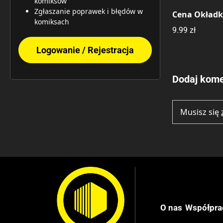
komiksów
Zgłaszanie poprawek i błędów w
Cena Okład
komiksach
9.99 zł
Logowanie / Rejestracja
Brak opinii.
Dodaj kome
Musisz się
O nas
Współpra