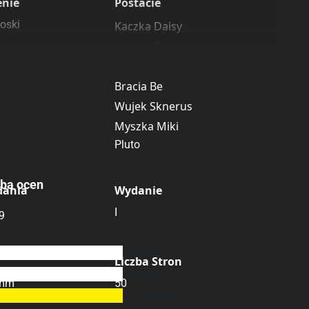
enie
Postacie
oski
Kaczka Daisy
Kaczor Donald
Goguś
Bracia Be
Wujek Sknerus
Myszka Miki
Pluto
zba ocen
dania
Wydanie
ocena
I
9
0
ocen
Liczba Stron
0
ocen
 mm
50
1
ocena