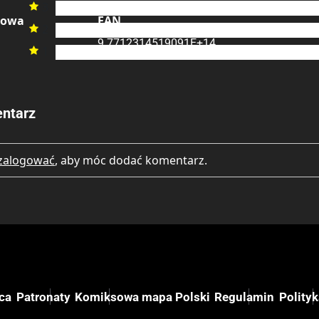
3

kowa
EAN
2

9.7712314519091E+14
1

ntarz
zalogować
, aby móc dodać komentarz.
ca
Patronaty
Komiksowa mapa Polski
Regulamin
Polity