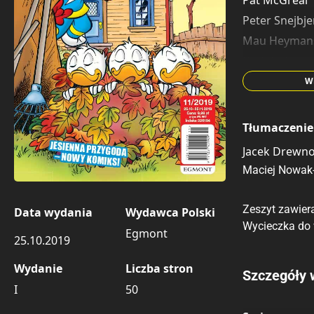
Pat McGreal
Peter Snejbje
Mau Heyman
Kari Korhone
Don Christen
W
Evert Geradt
Tłumaczenie
Jacek Drewn
Maciej Nowak-
Zeszyt zawier
Data wydania
Wydawca Polski
Wycieczka do w
Egmont
25.10.2019
Wydanie
Liczba stron
Porównaj c
Szczegóły 
I
50
Szczególnie
Pozostałe k