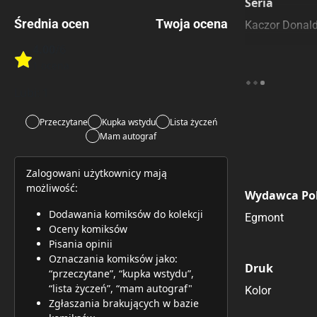
Seria
Średnia ocen
Twoja ocena
Kaczor Donal
4.00
/6
Rate this item:
1 ocena
Rate this item:
Submit 
Lubi:
1
Przeczytane
Kupka wstydu
Lista życzeń
Mam autograf
Zalogowani użytkownicy mają
możliwość:
Wydawca Pol
Dodawania komiksów do kolekcji
Egmont
Oceny komiksów
Pisania opinii
Oznaczania komiksów jako:
Druk
“przeczytane”, “kupka wstydu”,
“lista życzeń”, “mam autograf"
Kolor
Zgłaszania brakujących w bazie