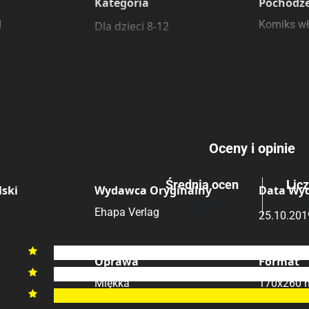
Kategoria
Pochodz
d
Komiks wł
Dla dzieci 8-12
Komedia
Submit Rating
Przygodowe
Rating
Oceny i opinie
Średnia ocen
Lic
ski
Wydawca Oryginalny
Data Wy
1 
4.00
/6
Ehapa Verlag
25.10.201
6

Oprawa
Format
5

Miękka
170x260
4
