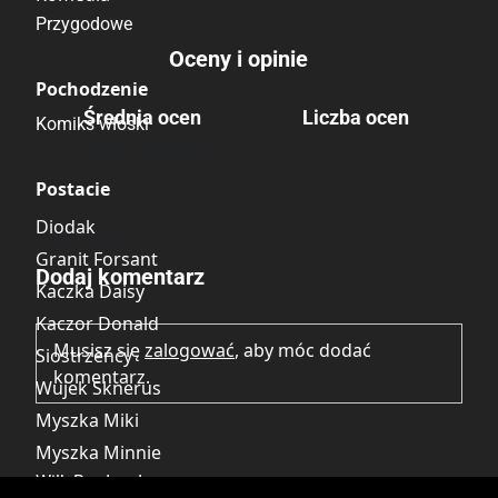
Przygodowe
Oceny i opinie
Pochodzenie
Średnia ocen
Liczba ocen
Komiks włoski
Brak głosów
Postacie
Diodak
Brak opinii.
Granit Forsant
Dodaj komentarz
Kaczka Daisy
Kaczor Donald
Musisz się
zalogować
, aby móc dodać
Siostrzeńcy
komentarz.
Wujek Sknerus
Myszka Miki
Myszka Minnie
Wilk Bardzozły