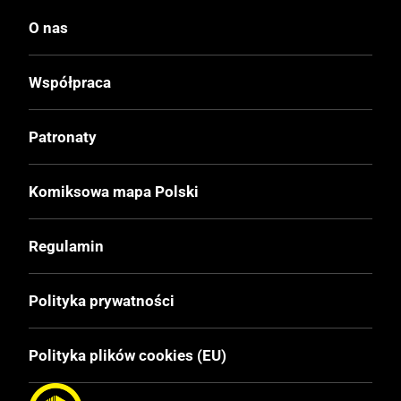
O nas
Wydawca Polski
Egmont
Współpraca
Wydawca Oryginalny
Patronaty
Ehapa Verlag
Komiksowa mapa Polski
Data Wydania
12.06.2002
Regulamin
Wydanie
Polityka prywatności
I
Polityka plików cookies (EU)
Druk
Kolor