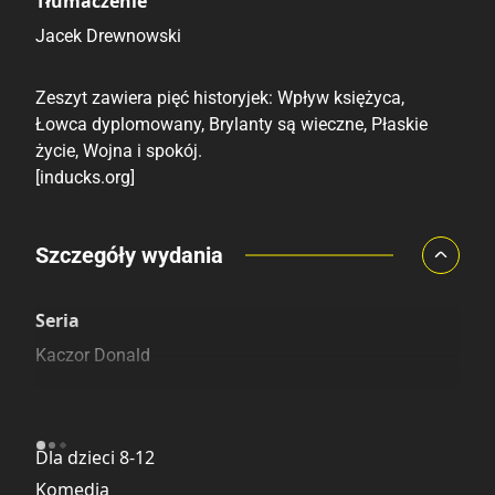
Tłumaczenie
Jacek Drewnowski
Zeszyt zawiera pięć historyjek: Wpływ księżyca,
Łowca dyplomowany, Brylanty są wieczne, Płaskie
życie, Wojna i spokój.
[inducks.org]
Porównaj ceny
Szczegóły wydania
Szczególnie polecamy
Pozostałe księgarnie
Seria
Kaczor Donald
Kategoria
Dla dzieci 8-12
Komedia