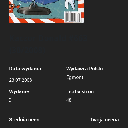
Kaczor Donald #663
(30/2008)
Data wydania
Wydawca Polski
Egmont
23.07.2008
Wydanie
Liczba stron
I
48
Średnia ocen
Twoja ocena