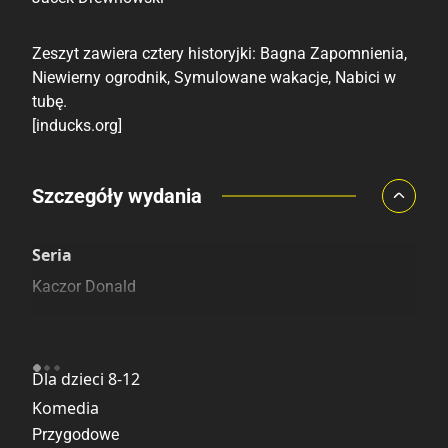
Zeszyt zawiera cztery historyjki: Bagna Zapomnienia,
Niewierny ogrodnik, Symulowane wakacje, Nabici w
tubę.
[inducks.org]
Porównaj ceny
Szczegóły wydania
Szczególnie polecamy
Pozostałe księgarnie
Seria
Kaczor Donald
Kategoria
Dla dzieci 8-12
Komedia
Przygodowe