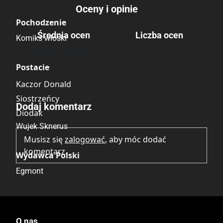
Oceny i opinie
Pochodzenie
Średnia ocen
Liczba ocen
Komiks włoski
Brak głosów
Postacie
Kaczor Donald
Brak opinii.
Siostrzeńcy
Dodaj komentarz
Diodak
Wujek Sknerus
Musisz się
zalogować
, aby móc dodać
komentarz.
Wydawca Polski
Egmont
Wydawca Oryginalny
Ehapa Verlag
O nas