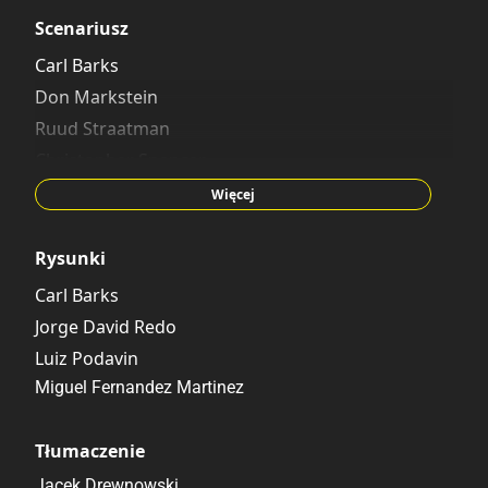
Scenariusz
Carl Barks
Don Markstein
Ruud Straatman
Christopher Spencer
Thomas Schrøder
Więcej
Rysunki
Carl Barks
Jorge David Redo
Luiz Podavin
Miguel Fernandez Martinez
Tłumaczenie
Jacek Drewnowski