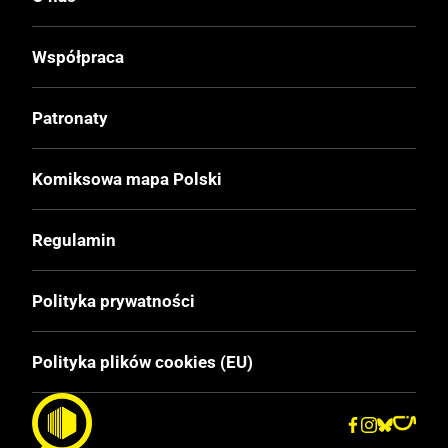
Data Wydania
Współpraca
23.07.2008
Patronaty
Wydanie
I
Komiksowa mapa Polski
Druk
Regulamin
Kolor
Polityka prywatności
Oprawa
Miękka
Polityka plików cookies (EU)
Format
170x260 mm