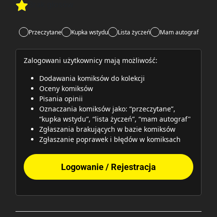
Brak głosów
Rate this item:
Rate this item:
Submit
Przeczytane
Kupka wstydu
Lista życzeń
Mam autograf
Zalogowani użytkownicy mają możliwość:
Dodawania komiksów do kolekcji
Oceny komiksów
Pisania opinii
Oznaczania komiksów jako: “przeczytane”,
“kupka wstydu”, “lista życzeń”, “mam autograf"
Zgłaszania brakujących w bazie komiksów
Zgłaszanie poprawek i błędów w komiksach
Logowanie / Rejestracja