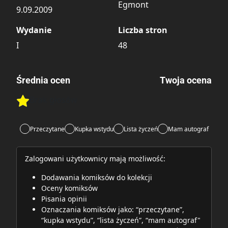
Egmont
9.09.2009
Wydanie
Liczba stron
I
48
Średnia ocen
Twoja ocena
Brak głosów
Rate this item:
Rate this item:
Submit
Przeczytane
Kupka wstydu
Lista życzeń
Mam autograf
Zalogowani użytkownicy mają możliwość:
Dodawania komiksów do kolekcji
Oceny komiksów
Pisania opinii
Oznaczania komiksów jako: “przeczytane”,
“kupka wstydu”, “lista życzeń”, “mam autograf"