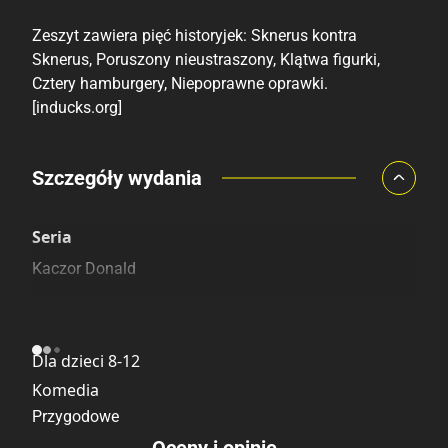
Zeszyt zawiera pięć historyjek: Sknerus kontra
Sknerus, Poruszony nieustraszony, Klątwa figurki,
Cztery hamburgery, Niepoprawne oprawki.
[inducks.org]
Porównaj ceny
Szczegóły wydania
Szczególnie polecamy
Pozostałe księgarnie
Seria
Kaczor Donald
Kategoria
Dla dzieci 8-12
Komedia
Przygodowe
Oceny i opinie