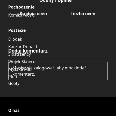
Pochodzenie
Średnia ocen
Liczba ocen
Komiks włoski
Brak głosów
Postacie
Diodak
Brak opinii.
Kaczor Donald
Dodaj komentarz
Siostrzeńcy
Wujek Sknerus
Musisz się
zalogować
, aby móc dodać
Myszka Miki
komentarz.
Pluto
Goofy
Wydawca Polski
Egmont
O nas