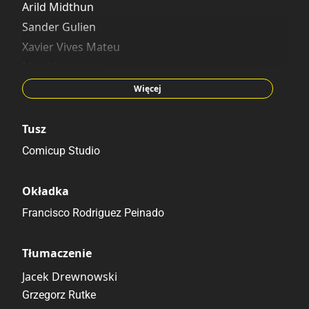
Arild Midthun
Sander Gulien
Xavier Vives Mateu
Mau Heymans
José Antonio González
Więcej
Tusz
Comicup Studio
Okładka
Francisco Rodriguez Peinado
Tłumaczenie
Jacek Drewnowski
Grzegorz Rutke