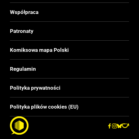
Wydawca Oryginalny
Współpraca
Ehapa Verlag
Patronaty
Data Wydania
9.09.2009
Komiksowa mapa Polski
Wydanie
Regulamin
I
Polityka prywatności
Druk
Kolor
Polityka plików cookies (EU)
Oprawa
Miękka