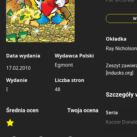
Pat McGreal
Vic Lockman
Evert Geradt
W
Okładka
Ray Nicholson
Data wydania
Wydawca Polski
Egmont
Zeszyt zawiera
17.02.2010
[inducks.org]
Wydanie
Liczba stron
I
48
Porównaj c
Szczegóły 
Szczególnie
Pozostałe k
Średnia ocen
Twoja ocena
Seria
Brak głosów
Kaczor Donal
Rate this item:
Rate this item:
Submit 