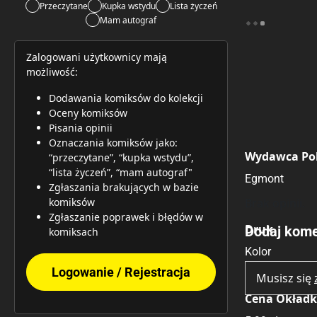
Przeczytane
Kupka wstydu
Lista życzeń
Mam autograf
Zalogowani użytkownicy mają
możliwość:
Dodawania komiksów do kolekcji
Oceny komiksów
Pisania opinii
Oznaczania komiksów jako:
Wydawca Pol
“przeczytane”, “kupka wstydu”,
“lista życzeń”, “mam autograf"
Egmont
Zgłaszania brakujących w bazie
komiksów
Brak opinii.
Zgłaszanie poprawek i błędów w
Druk
Dodaj kome
komiksach
Kolor
Logowanie / Rejestracja
Musisz się
Cena Okład