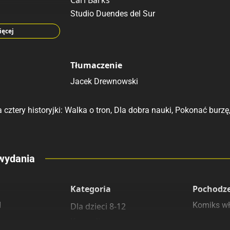
Carl Barks
Studio Duendes del Sur
s
ięcej
Tłumaczenie
Jacek Drewnowski
 cztery historyjki: Walka o tron, Dla dobra nauki, Pokonać bur
eny
wydania
 polecamy
sięgarnie
Kategoria
Pochodz
d
Komiks wł
Dla dzieci 8-12
Rating
Submit Rating
Komedia