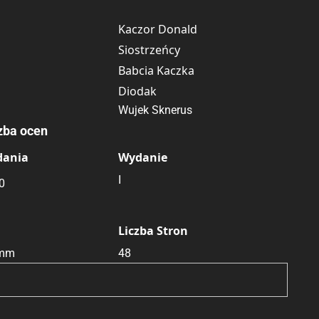
Myszka Minnie
Kaczor Donald
Siostrzeńcy
Babcia Kaczka
Diodak
Wujek Sknerus
zba ocen
dania
Wydanie
I
0
Liczba Stron
 mm
48