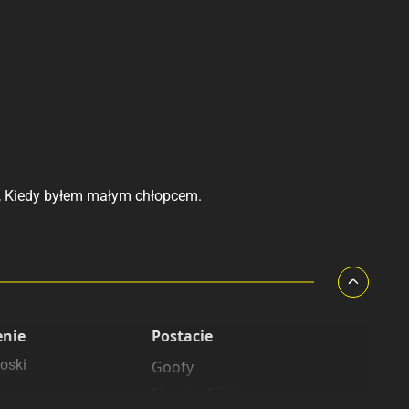
zę, Kiedy byłem małym chłopcem.
enie
Postacie
oski
Goofy
Myszka Miki