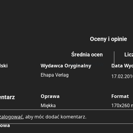
Przygodowe
Oceny i opinie
Średnia ocen
Lic
Brak głosów
ski
Wydawca Oryginalny
Data Wy
Ehapa Verlag
17.02.201
Oprawa
Format
ntarz
Miękka
170x260
zalogować
, aby móc dodać komentarz.
kowa