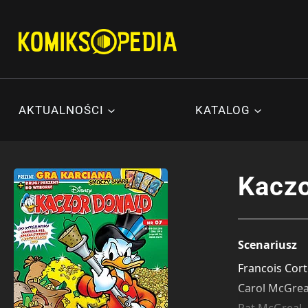
Przejdź
do
treści
AKTUALNOŚCI
KATALOG
Kaczo
Scenariusz
Francois Cor
Carol McGrea