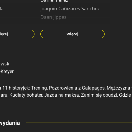
Daniel Perez
lä
Joaquín Cañizares Sanchez
Daan Jippes
Gianfranco Florio
teggiani
Sander Gulien
ięcej
Więcej
Vicar
aard
Jorge David Redo
owski
ldt
Kreyer
a 11 historyjek: Trening, Pozdrowienia z Galapagos, Mężczyzn
ru, Kudłaty bohater, Jazda na maksa, Zanim się obudzi, Gdzie m
eny
wydania