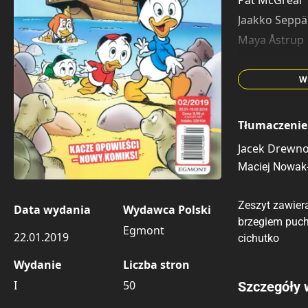
Pat McGreal
Jaakko Seppä
Maya Åstrup
Janet Gilbert
Francois Cor
W
Steve Behling
Gorm Transg
Tłumaczenie
Hugo Sauer
Jacek Drewn
Peter Härdfe
Maciej Nowak-
Zeszyt zawier
Data wydania
Wydawca Polski
brzegiem pucha
Egmont
22.01.2019
cichutko
Wydanie
Liczba stron
I
50
Porównaj c
Szczegóły 