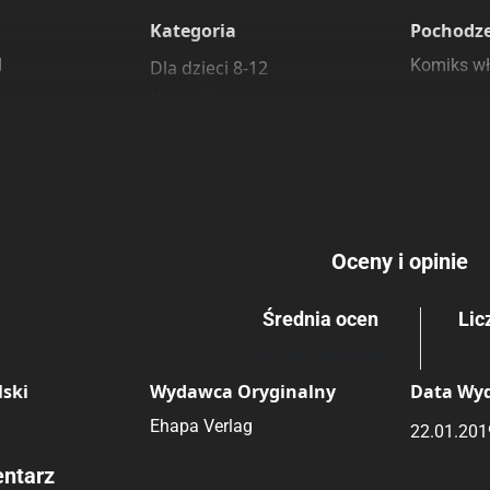
 polecamy
sięgarnie
Kategoria
Pochodz
d
Komiks wł
Dla dzieci 8-12
Komedia
Rating
Submit Rating
Przygodowe
Oceny i opinie
Średnia ocen
Lic
Brak głosów
ski
Wydawca Oryginalny
Data Wy
Ehapa Verlag
22.01.201
ntarz