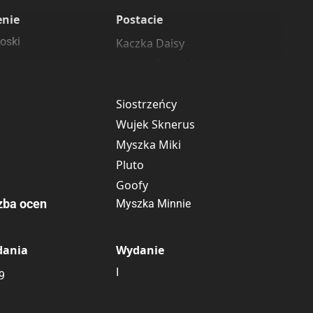
enie
Postacie
oski
Kaczka Daisy
Kaczor Donald
Diodak
Siostrzeńcy
Wujek Sknerus
Myszka Miki
Pluto
Goofy
zba ocen
Myszka Minnie
dania
Wydanie
I
9