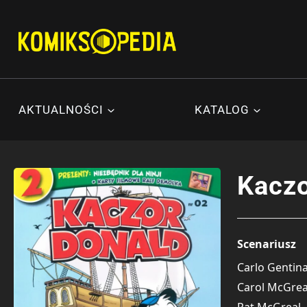
Przejdź
do
treści
AKTUALNOŚCI
KATALOG
Kaczo
Scenariusz
Carlo Gentin
Carol McGrea