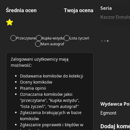
Szczególnie
Pozostałe k
Seria
Średnia ocen
Twoja ocena
Kaczor Donal
Brak głosów
Rate this item:
Rate this item:
Submit 
Przeczytane
Kupka wstydu
Lista życzeń
Mam autograf
Zalogowani użytkownicy mają
możliwość:
Dodawania komiksów do kolekcji
Oceny komiksów
Pisania opinii
Oznaczania komiksów jako:
“przeczytane”, “kupka wstydu”,
Wydawca Pol
“lista życzeń”, “mam autograf"
Zgłaszania brakujących w bazie
Egmont
Brak opinii.
komiksów
Zgłaszanie poprawek i błędów w
Dodaj kome