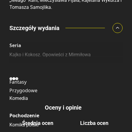
„Meago” Kani, Mieczysława Fĳała, Kajetana Wykurza i
Tomasza Samojlika.
Porównaj ceny
Szczegóły wydania
Szczególnie polecamy
Pozostałe księgarnie
Seria
Kajko i Kokosz. Opowieści z Mirmiłowa
Kategoria
Fantasy
Przygodowe
Komedia
Oceny i opinie
Pochodzenie
Średnia ocen
Liczba ocen
Komiks polski
2 oceny