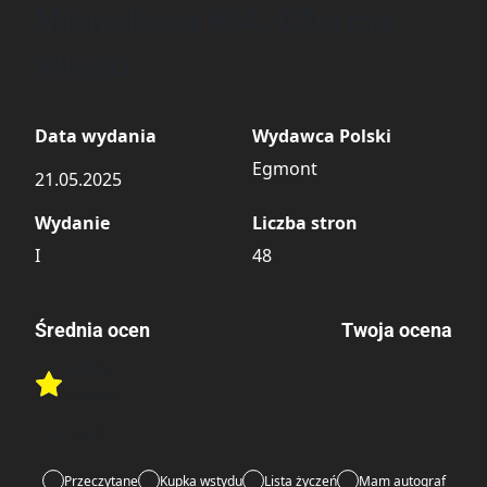
Mirmiłowa #04: Oferma
Wielki
Data wydania
Wydawca Polski
Egmont
21.05.2025
Wydanie
Liczba stron
I
48
Średnia ocen
Twoja ocena
5.00
/6
Rate this item:
2 oceny
Rate this item:
Submit
Lubi:
14
Przeczytane
Kupka wstydu
Lista życzeń
Mam autograf