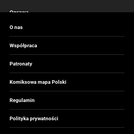
Oprawa
Miękka
O nas
Format
Współpraca
216x285 mm
Patronaty
Liczba Stron
48
Komiksowa mapa Polski
Cena Okładkowa
Regulamin
34,99 zł
Polityka prywatności
EAN
9788328153325