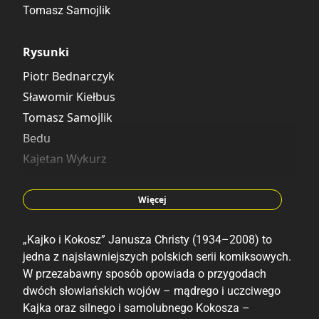
Tomasz Samojlik
Rysunki
Piotr Bednarczyk
Sławomir Kiełbus
Tomasz Samojlik
Bedu
Kajetan Wykurz
Mieczysław Fijał
Magdalena Kania
Więcej
Jacek Skrzydlewski
„Kajko i Kokosz” Janusza Christy (1934–2008) to
jedna z najsławniejszych polskich serii komiksowych.
W przezabawny sposób opowiada o przygodach
dwóch słowiańskich wojów – mądrego i uczciwego
Kajka oraz silnego i samolubnego Kokosza –