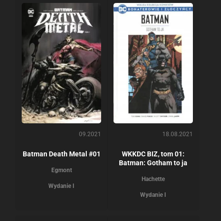
09.2021
18.08.2021
Batman Death Metal #01
WKKDC BIZ, tom 01:
Batman: Gotham to ja
Egmont
Hachette
Wydanie I
Wydanie I