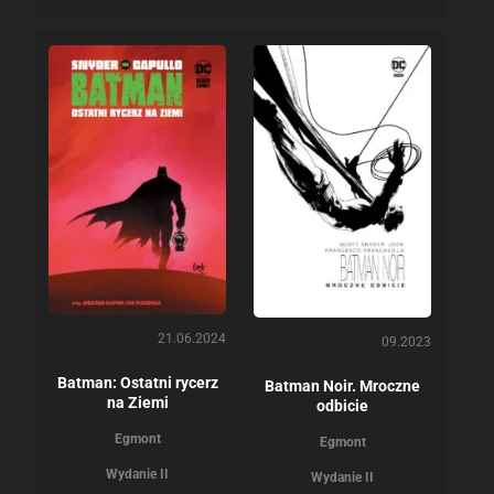
21.06.2024
09.2023
Batman: Ostatni rycerz
Batman Noir. Mroczne
na Ziemi
odbicie
Egmont
Egmont
Wydanie II
Wydanie II