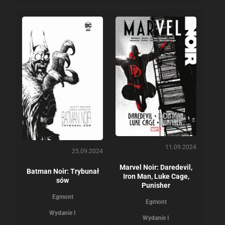
11.09.2024
25.09.2024
Marvel Noir: Daredevil,
Batman Noir: Trybunał
Iron Man, Luke Cage,
sów
Punisher
Egmont
Egmont
Wydanie I
Wydanie I