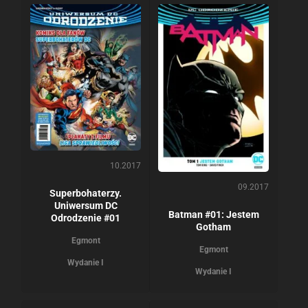
10.2017
09.2017
Superbohaterzy.
Uniwersum DC
Batman #01: Jestem
Odrodzenie #01
Gotham
Egmont
Egmont
Wydanie I
Wydanie I