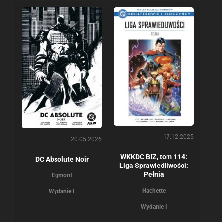
17.12.2025
20.05.2026
WKKDC BIZ, tom 114:
DC Absolute Noir
Liga Sprawiedliwości:
Pełnia
Egmont
Hachette
Wydanie I
Wydanie I