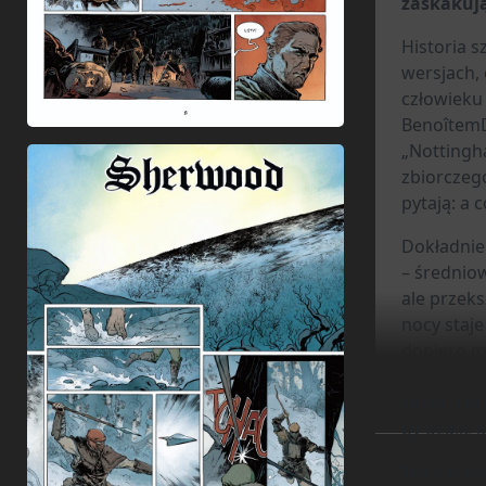
zaskakują
97883680928
Historia 
wersjach, 
człowieku
BenoîtemD
„Nottingh
zbiorczego
pytają: a 
Dokładnie 
– średnio
ale przeks
nocy staje
dopiero ma
obowiązki
śmierci kr
by ocalić 
Ten karkoł