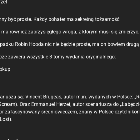
zet
ny być proste. Każdy bohater ma sekretną tożsamość.
 ma również zaprzysięgłego wroga, z którym musi się zmierzyć.
padku Robin Hooda nic nie będzie proste, ma on bowiem drugą
cze zawiera wszystkie 3 tomy wydania oryginalnego:
 okup
riusza są: Vincent Brugeas, autor m.in. wydanych w Polsce: „R
 (Scream). Oraz Emmanuel Herzet, autor scenariusza do „Łabędz
rator zafascynowany średniowieczem, znany w Polsce czytelnik
Lost).