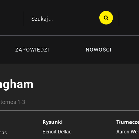
Szukaj:
ZAPOWIEDZI
NOWOŚCI
ingham
 tomes 1-3
Rysunki
Tłumacz
Benoit Dellac
Aaron We
eas