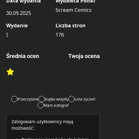
Data wydania
Wydawca Polski
Scream Comics
30.09.2025
Wydanie
Liczba stron
I
176
Średnia ocen
Twoja ocena
4.00
/6
Rate this item:
4 oceny
Rate this item:
Submit 
Lubi:
13
Przeczytane
Kupka wstydu
Lista życzeń
Mam autograf
Zalogowani użytkownicy mają
możliwość: