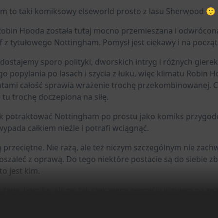
dialogi i sceny akcji, dzięki czemu komiks czyta się jedn
m to taki komiksowy elseworld prosto z lasu Sherwood 🙂
e starcia bohaterów, jak i spektakularne bitwy; jego rysunek 
iony historycznych detali
obin Hooda została tutaj mocno przemieszana i odwrócon
f z tytułowego Nottingham. Pomysł jest ciekawy i na począ
ać, że „Nottingham” to komiks wyraźnie skierowany do do
nie, jak brutalny i bezlitosny bywa tu świat przedstawiony – k
ostajemy sporo polityki, dworskich intryg i różnych gierek
erć nie jest tu romantycznym gestem, lecz częścią codziennej
go popylania po lasach i szycia z łuku, więc klimatu Robin
lematy zastępują prostą walkę dobra ze złem, a autorzy ni
ami całość sprawia wrażenie trochę przekombinowanej. Cz
nych. Widać, że wykonali solidny research: przypisy i szc
 tu trochę doczepiona na siłę.
ch nadają całości autentyzmu.
nak potraktować Nottingham po prostu jako komiks przygod
ie „Nottingham” to zatem dzieło, które udowadnia, że naw
 wypada całkiem nieźle i potrafi wciągnąć.
teligentny sposób. Brugeas, Herzet i Dellac nie demontują 
 z krwi, zdrady, lojalności i marzenia o sprawiedliwości. T
ą przeciętne. Nie rażą, ale też niczym szczególnym nie zac
ego z ciężarem moralnych wyborów i dramatem bohateró
oszaleć z oprawą. Do tego niektóre postacie są do siebie zb
istoria pełna emocji i świetnie napisanych postaci – taka, co
to jest kim.
rywał z niecierpliwością.
 fajny komiks, ale po tak ciekawym pomyśle liczyłem na zna
n i setki innych zobaczysz na moim Instagramie: Lukkegeek