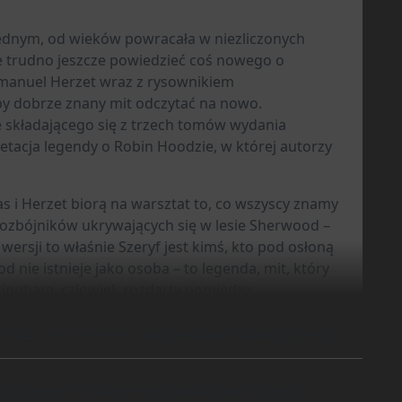
iednym, od wieków powracała w niezliczonych
 że trudno jeszcze powiedzieć coś nowego o
mmanuel Herzet wraz z rysownikiem
by dobrze znany mit odczytać na nowo.
 składającego się z trzech tomów wydania
retacja legendy o Robin Hoodzie, w której autorzy
as i Herzet biorą na warsztat to, co wszyscy znamy
rozbójników ukrywających się w lesie Sherwood –
wersji to właśnie Szeryf jest kimś, kto pod osłoną
 nie istnieje jako osoba – to legenda, mit, który
ottingham, człowiek rozdarty pomiędzy
Kiedy kraj pogrąża się w chaosie po rzekomej
an bez Ziemi, William zaczyna działać poza prawem,
ch legend – okazuje się zaskakująco spójny i