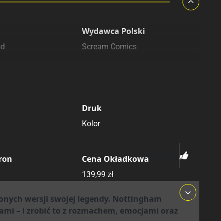
Wydawca Polski
od
Scream Comics
Druk
Kolor
17.10.2025
tron
Cena Okładkowa
139,99 zł
zonych wersji swojej legendy. Nottingham
ami – i zrobić to z rozmachem, emocjami oraz