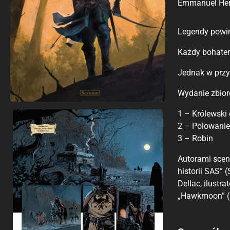
Emmanuel Her
Legendy powin
Każdy bohater
Jednak w przy
Wydanie zbior
1 – Królewski
2 – Polowanie
3 – Robin
Autorami scena
historii SAS”
Dellac, ilust
„Hawkmoon” (