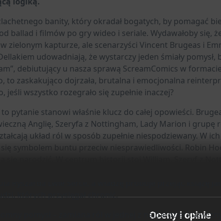
cą logiką.
51
szlachetnego banity, który okradał bogatych, by pomagać b
od ballad i filmów po gry wideo i seriale. Wydawałoby się,
 w zielonym kapturze, ale scenarzyści Vincent Brugeas i E
ellakiem udowadniają, że wystarczy jeden śmiały pomysł, 
am”, debiutujący u nasza sprawą ScreamComics w formacie
, to zaskakująco dojrzała, brutalna i emocjonalna reinterp
co, jeśli wszystko rozegrało się zupełnie inaczej?
to pytanie stanowi właśnie klucz do całej opowieści. Bruge
wieczną Anglię, Szeryfa z Nottingham, Lady Marion i grupę 
ztałcają układ ról w sposób zupełnie niespodziewany. W ich 
 się symbolem buntu przeciw niesprawiedliwości. Robin Hood
 się narodzić. W centrum historii stoi William, Szeryf z N
em wobec korony a lojalnością wobec własnych przekonań. 
óla Ryszarda Lwie Serce, a władzę próbuje przejąć książę J
ludzi, których przysięgał chronić.
omny pomysł – zamiana ról w jednej z najbardziej klasyczny
Oceny i opinie