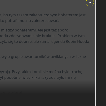
ym tchem. Dellac potrafi uchwycić zarówno
jest realistyczny, pełen ruchu i energii, ale też
a, bo tym razem zakapturzonym bohaterem jest…
tku potrafi mocno zainteresować.
jrzalszego odbiorcy. Początkowo sporym szokiem
iedy trzeba krew leje się obficie, a trup ściele się
 między bohaterami. Ale jest też sporo
 walki o przetrwanie. Polityczne spiski, zdrady i
 Hooda zdecydowanie nie brakuje. Problem w tym,
e stronią od odniesień do rzeczywistych realiów
yta się to dobrze, ale sama legenda Robin Hooda
zegółowe odniesienia do ówczesnych uwarunkowań
owy o grupie awanturników uwikłanych w liczne
et najbardziej ograny mit można opowiedzieć w
legendy Robin Hooda, lecz pokazują, jak mogła się
o komiks, który łączy tempo i widowiskowość kina
hwycają. Przy takim komiksie można było trochę
w rozdartych między obowiązkiem a uczuciem.
yt podobne, więc kilka razy zdarzyło mi się
 do której wieści na temat potencjalnej ekranizacji,
cznie więcej.