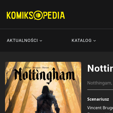
Przejdź
do
treści
AKTUALNOŚCI
KATALOG
Nott
Notthingam,
Scenariusz
Vincent Brug