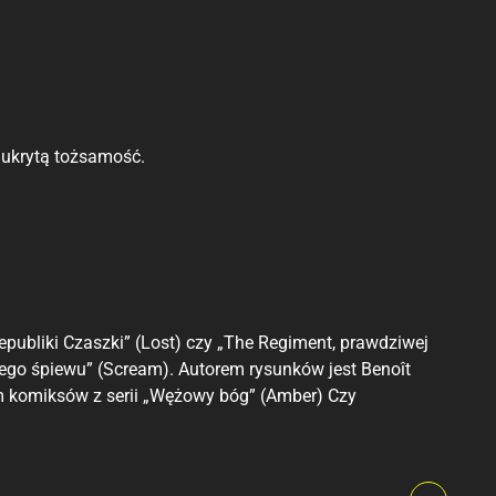
 ukrytą tożsamość.
epubliki Czaszki” (Lost) czy „The Regiment, prawdziwej
iego śpiewu” (Scream). Autorem rysunków jest Benoît
om komiksów z serii „Wężowy bóg” (Amber) Czy