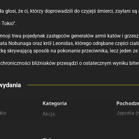
 głosi, że ci, którzy doprowadzili do czyjejś śmierci, zsyłani są 
Tokio”.
noji trwa pojedynek zastępców generałów armii katów i grzeszn
ata Nobunaga oraz król Leonidas, którego odrąbane części cia
zkę skrywającą sposób na pokonanie przeciwnika, lecz jeden z
chroniczności bliźniaków przesądzi o ostatecznym wyniku bitw
eny
wydania
 polecamy
sięgarnie
Kategoria
Pochodz
kio
Japonia 
Akcja
Dramat
Horror