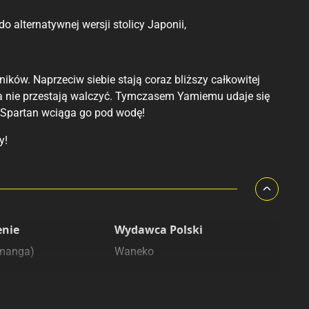
do alternatywnej wersji stolicy Japonii,
ików. Naprzeciw siebie stają coraz bliższy całkowitej
ła nie przestają walczyć. Tymczasem Yamiemu udaje się
e Spartan wciąga go pod wodę!
y!
enie
Wydawca Polski
(manga)
Waneko