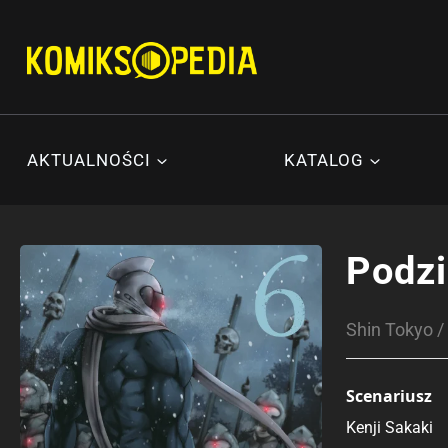
Przejdź
do
treści
AKTUALNOŚCI
KATALOG
Podz
Shin Tokyo
Scenariusz
Kenji Sakaki