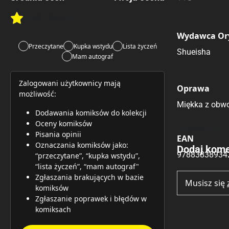
Brak głosów
Rate this item:
Rate this item:
Submit 
Wydawca Or
Przeczytane
Kupka wstydu
Lista życzeń
Shueisha
Mam autograf
Zalogowani użytkownicy mają
Oprawa
możliwość:
Miękka z obwo
Dodawania komiksów do kolekcji
Oceny komiksów
Brak opinii.
Pisania opinii
EAN
Oznaczania komiksów jako:
Dodaj kome
97883838934
“przeczytane”, “kupka wstydu”,
“lista życzeń”, “mam autograf"
Zgłaszania brakujących w bazie
Musisz się
komiksów
Zgłaszanie poprawek i błędów w
komiksach