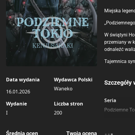
Miejska legenda
„Podziemnego 
W świątyni Hon
przemiany w k
odnaleźć wali
Tajemnica syn
Data wydania
Wydawca Polski
Porównaj c
Szczegóły 
Waneko
16.01.2026
Szczególnie
Pozostałe k
Seria
Wydanie
Liczba stron
Podziemne To
I
200
Średnia ocen
Twoja ocena