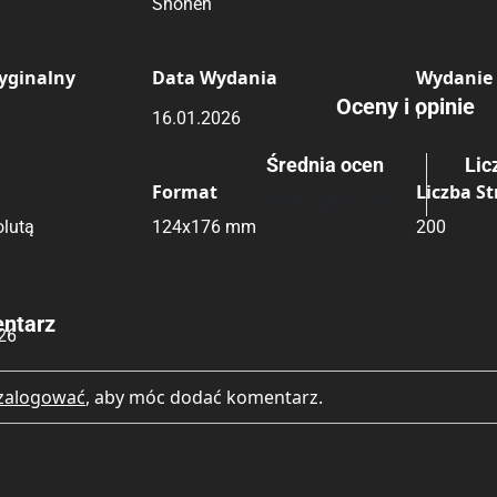
Shōnen
Rating
Submit Rating
yginalny
Data Wydania
Wydanie
Oceny i opinie
I
16.01.2026
Średnia ocen
Lic
Format
Liczba S
Brak głosów
lutą
124x176 mm
200
ntarz
26
zalogować
, aby móc dodać komentarz.