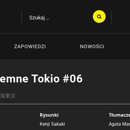
Szukaj:
ZAPOWIEDZI
NOWOŚCI
iemne Tokio #06
 / 深東京
Rysunki
Tłumacz
Kenji Sakaki
Agata Ma