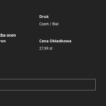
Druk
Czerń / Biel
zba ocen
tron
Cena Okładkowa
27,99 zł