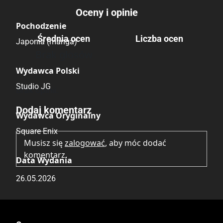
Oceny i opinie
Pochodzenie
Średnia ocen
Liczba ocen
Japonia (manga)
Brak głosów
Wydawca Polski
Studio JG
Brak opinii.
Dodaj komentarz
Wydawca Oryginalny
Square Enix
Musisz się
zalogować
, aby móc dodać
komentarz.
Data Wydania
26.05.2026
Wydanie