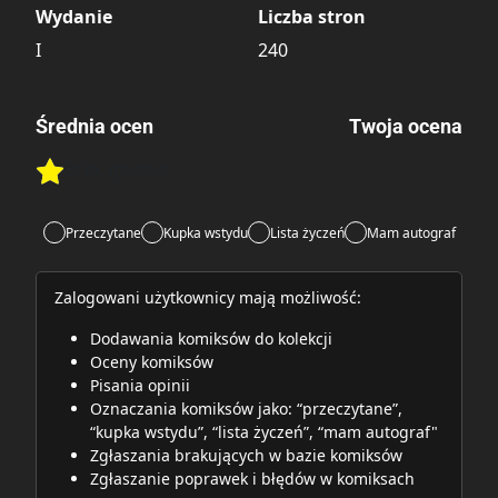
Wydanie
Liczba stron
I
240
Średnia ocen
Twoja ocena
Brak głosów
Rate this item:
Rate this item:
Submit
Przeczytane
Kupka wstydu
Lista życzeń
Mam autograf
Zalogowani użytkownicy mają możliwość:
Dodawania komiksów do kolekcji
Oceny komiksów
Pisania opinii
Oznaczania komiksów jako: “przeczytane”,
“kupka wstydu”, “lista życzeń”, “mam autograf"
Zgłaszania brakujących w bazie komiksów
Zgłaszanie poprawek i błędów w komiksach