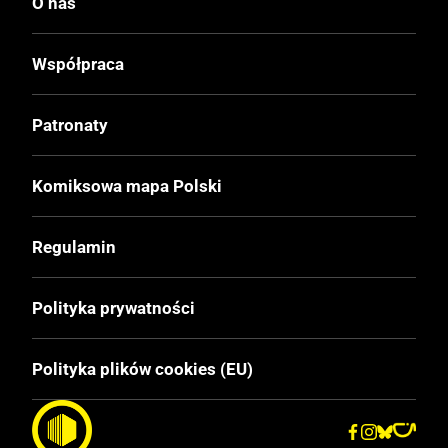
I
O nas
Druk
Współpraca
Czerń / Biel
Patronaty
Oprawa
Miękka z obwolutą
Komiksowa mapa Polski
Format
Regulamin
148x210 mm
Polityka prywatności
Liczba Stron
240
Polityka plików cookies (EU)
Cena Okładkowa