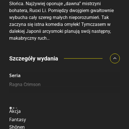
Słońca. Najżywiej oponuje „dawna” mistrzyni
bohatera, Ruoxi Li. Pomiędzy dwojgiem gwałtownie
wybucha cały szereg małych nieporozumień. Tak
zaczyna się istna komedia omyłek! Tymczasem w
dalekiej Japonii arcysmoki planują swój następny,
makabryczny ruch…
Porównaj ceny
Szczegóły wydania
Szczególnie polecamy
Pozostałe księgarnie
Seria
Ragna Crimson
Kategoria
Akcja
Fantasy
Shōnen