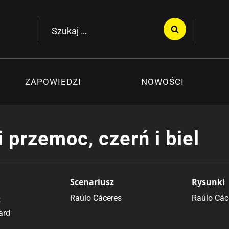
Szukaj:
ZAPOWIEDZI
NOWOŚCI
i przemoc, czerń i biel
Scenariusz
Rysunki
Raúlo Cáceres
Raúlo Các
t
ard