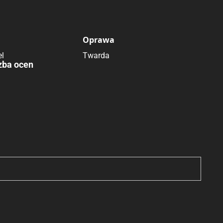
Oprawa
el
Twarda
zba ocen