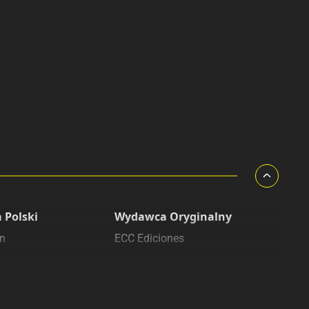
iędzy chrześcijańskimi wojskami króla Leónu Ramiro
sum
Historias de la tierra incontable
Házaela Gonzáleza,
tnych obrzędów i legend,
ięciem feministycznym i erotycznym.
. Lovecraftowi
 Polski
Wydawca Oryginalny
in
ECC Ediciones