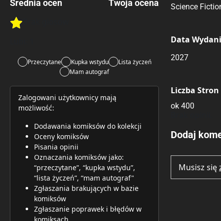
Średnia ocen
Twoja ocena
Science Fictio
Brak głosów
Rate this item:
Rate this item:
Submit 
Data Wydan
Lubi:
1
2027
Przeczytane
Kupka wstydu
Lista życzeń
Mam autograf
Liczba Stron
Zalogowani użytkownicy mają
ok 400
możliwość:
Brak opinii.
Dodawania komiksów do kolekcji
Dodaj kome
Oceny komiksów
Pisania opinii
Oznaczania komiksów jako:
Musisz się
“przeczytane”, “kupka wstydu”,
“lista życzeń”, “mam autograf"
Zgłaszania brakujących w bazie
komiksów
Zgłaszanie poprawek i błędów w
komiksach