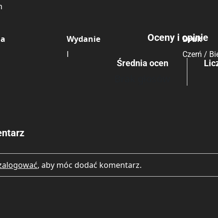
n
Rating
Submit Rating
Oceny i opinie
ia
Wydanie
Druk
I
Czerń / Bi
Średnia ocen
Lic
Brak głosów
ntarz
zalogować
, aby móc dodać komentarz.