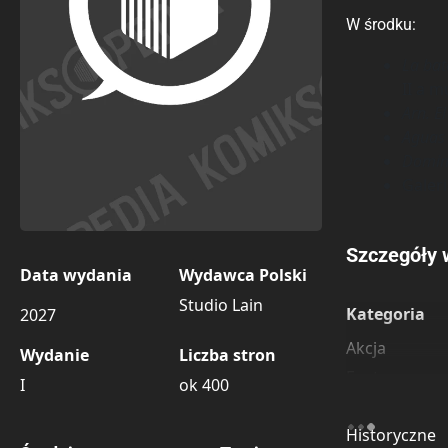
W środku:
La bat
II a 
Arn. E
Aguas 
Domin
Galer
Porównaj c
Szczegóły 
Data wydania
Wydawca Polski
Szczególnie
Pozostałe k
Studio Lain
Kategoria
2027
Akcja
Wydanie
Liczba stron
Fantasy
I
ok 400
Erotyka
Historyczne