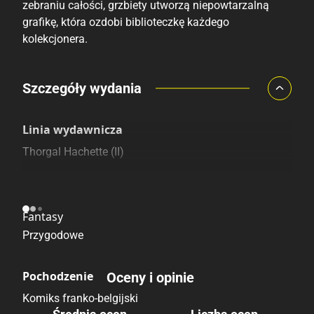
zebraniu całości, grzbiety utworzą niepowtarzalną
grafikę, która ozdobi biblioteczkę każdego
kolekcjonera.
Porównaj ceny
Szczegóły wydania
Szczególnie polecamy
Pozostałe księgarnie
Linia wydawnicza
Thorgal Hachette (II)
Kategoria
Fantasy
Przygodowe
Pochodzenie
Oceny i opinie
Komiks franko-belgijski