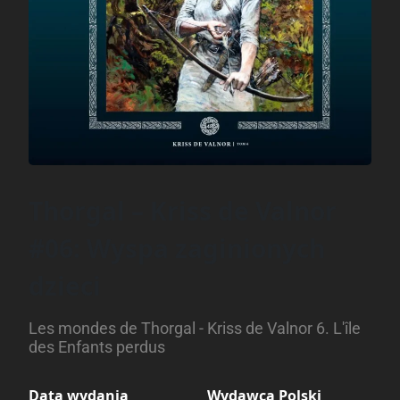
Thorgal – Kriss de Valnor
#06: Wyspa zaginionych
dzieci
Les mondes de Thorgal - Kriss de Valnor 6. L'île
des Enfants perdus
Data wydania
Wydawca Polski