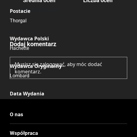
Średnia ocen
Liczba ocen
Brak głosów
Postacie
Thorgal
Brak opinii.
Wydawca Polski
Dodaj komentarz
Hachette
Musisz się
zalogować
, aby móc dodać
Wydawca Oryginalny
komentarz.
Lombard
Data Wydania
4.11.2025
O nas
Druk
Kolor
Współpraca