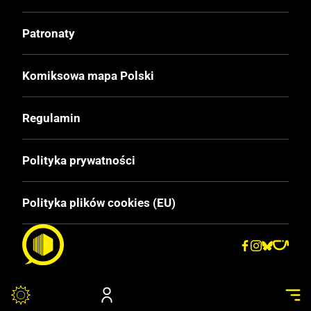
Oprawa
Patronaty
Twarda
Komiksowa mapa Polski
Format
239x317 mm
Regulamin
Liczba Stron
Polityka prywatności
56
Polityka plików cookies (EU)
Cena Okładkowa
49.99 zł
EAN
9788328253568