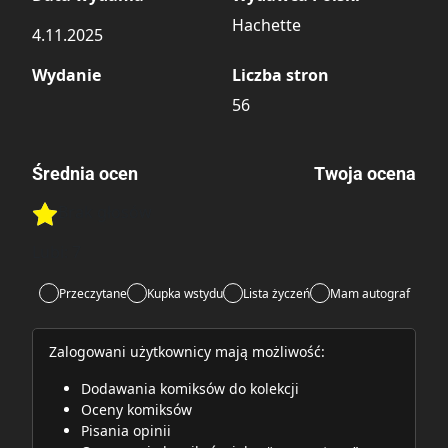
Hachette
4.11.2025
Wydanie
Liczba stron
56
Średnia ocen
Twoja ocena
Brak głosów
Rate this item:
Rate this item:
Submit
Lubi:
7
Przeczytane
Kupka wstydu
Lista życzeń
Mam autograf
Zalogowani użytkownicy mają możliwość:
Dodawania komiksów do kolekcji
Oceny komiksów
Pisania opinii