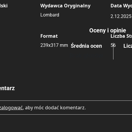
ski
Wydawca Oryginalny
Data Wy
Lombard
2.12.2025
Rating
Submit Rating
Oceny i opinie
Format
Liczba S
239x317 mm
56
Średnia ocen
Lic
Brak głosów
ntarz
zalogować
, aby móc dodać komentarz.