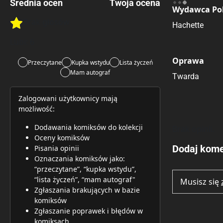
Średnia ocen
Twoja ocena
Wydawca Pol
Brak głosów
Hachette
Rate this item:
Rate this item:
Submit 
Lubi:
6
Oprawa
Przeczytane
Kupka wstydu
Lista życzeń
Mam autograf
Twarda
Zalogowani użytkownicy mają
możliwość:
Dodawania komiksów do kolekcji
Brak opinii.
Oceny komiksów
Dodaj kome
Pisania opinii
Oznaczania komiksów jako:
“przeczytane”, “kupka wstydu”,
“lista życzeń”, “mam autograf"
Musisz się
Zgłaszania brakujących w bazie
komiksów
Zgłaszanie poprawek i błędów w
komiksach