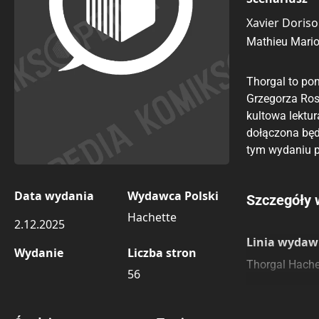
Xavier Doris
Mathieu Mario
Thorgal to po
Grzegorza Ros
kultowa lektu
dołączona będz
tym wydaniu po
Data wydania
Wydawca Polski
Porównaj c
Szczegóły 
Hachette
2.12.2025
Szczególnie
Pozostałe k
Linia wydaw
Wydanie
Liczba stron
Thorgal Hachet
56