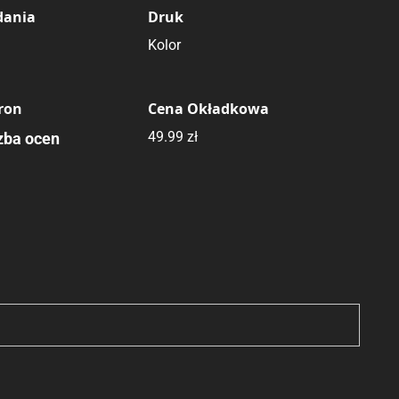
dania
Druk
Kolor
tron
Cena Okładkowa
49.99 zł
zba ocen