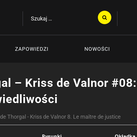
Szukaj:
ZAPOWIEDZI
NOWOŚCI
al – Kriss de Valnor #08:
iedliwości
e Thorgal - Kriss de Valnor 8. Le maître de justice
Rysunki
Okładka