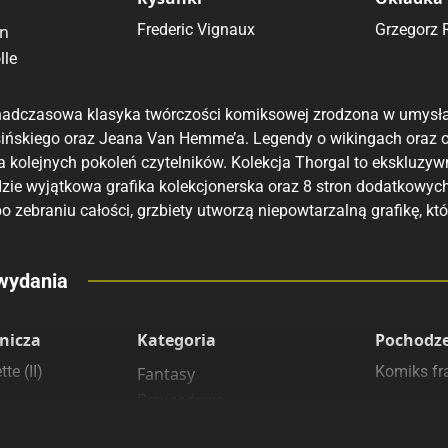
Frederic Vignaux
Grzegorz 
on
lle
nadczasowa klasyka twórczości komiksowej zrodzona w umysła
ińskiego oraz Jeana Van Hemme’a. Legendy o wikingach oraz o
ra kolejnych pokoleń czytelników. Kolekcja Thorgal to eksklu
ie wyjątkowa grafika kolekcjonerska oraz 8 stron dodatkowych i
 zebraniu całości, grzbiety utworzą niepowtarzalną grafikę, kt
eny
wydania
 polecamy
sięgarnie
nicza
Kategoria
Pochodz
te (II)
Komiks fra
Fantasy
Przygodowe