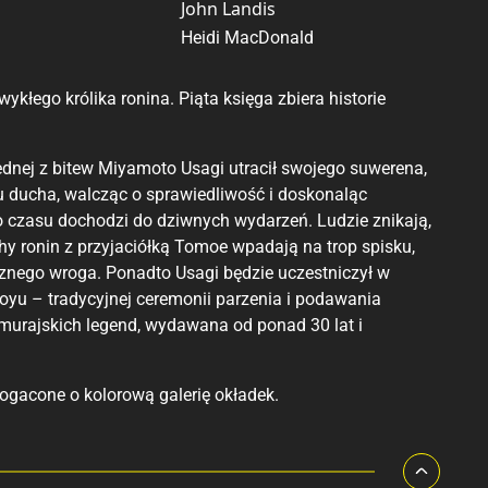
John Landis
Heidi MacDonald
ykłego królika ronina. Piąta księga zbiera historie
dnej z bitew Miyamoto Usagi utracił swojego suwerena,
u ducha, walcząc o sprawiedliwość i doskonaląc
o czasu dochodzi do dziwnych wydarzeń. Ludzie znikają,
hy ronin z przyjaciółką Tomoe wpadają na trop spisku,
cznego wroga. Ponadto Usagi będzie uczestniczył w
oyu – tradycyjnej ceremonii parzenia i podawania
murajskich legend, wydawana od ponad 30 lat i
ogacone o kolorową galerię okładek.