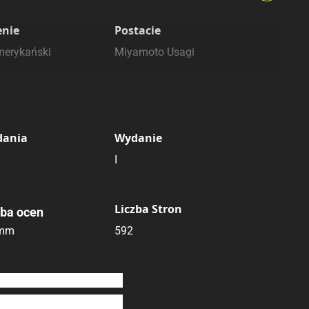
enie
Postacie
merykański
Miyamoto Usagi
dania
Wydanie
I
Liczba Stron
zba ocen
oceny
 mm
592
1
ocena
1
ocena