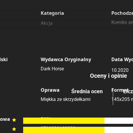
 polecamy
sięgarnie
Kategoria
Pochodz
Submit Rating
Rating
Komiks a
Akcja
Fantasy
Historyczne
ski
Wydawca Oryginalny
Data Wy
Dark Horse
10.2020
Oceny i opinie
Oprawa
Format
Średnia ocen
Lic
2 
Miękka ze skrzydełkami
145x205
5.50
/6
kowa
EAN
6

9788328198890
5
