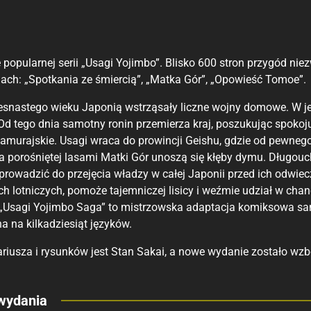
opularnej serii „Usagi Yojimbo”. Blisko 600 stron przygód niezw
ch: „Spotkania ze śmiercią”, „Matka Gór”, „Opowieść Tomoe”.
esnastego wieku Japonią wstrząsały liczne wojny domowe. W je
Od tego dnia samotny ronin przemierza kraj, poszukując spokoj
samurajskie. Usagi wraca do prowincji Geishu, gdzie od pewneg
a porośniętej lasami Matki Gór unoszą się kłęby dymu. Długouc
prowadzić do przejęcia władzy w całej Japonii przed ich odwie
h lotniczych, pomoże tajemniczej lisicy i weźmie udział w chan
a „Usagi Yojimbo Saga” to mistrzowska adaptacja komiksowa sa
a na kilkadziesiąt języków.
riusza i rysunków jest Stan Sakai, a nowe wydanie zostało wzb
eny
wydania