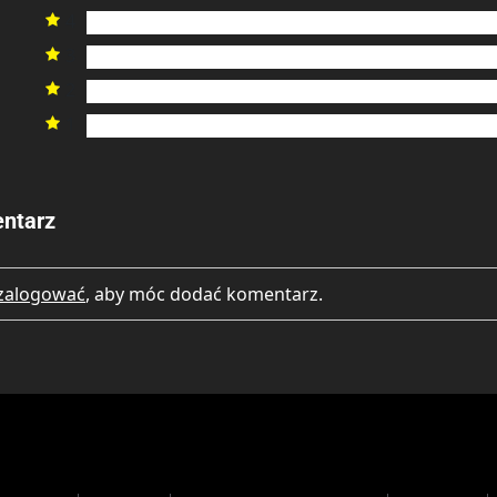
4

3

2

1

ntarz
zalogować
, aby móc dodać komentarz.