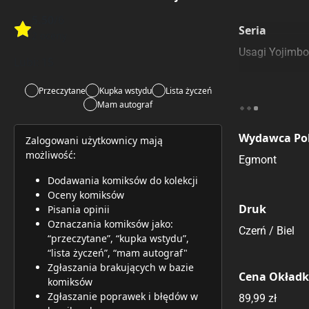
Szczególnie
5.50
/6
Pozostałe k
Seria
Rate this item:
2 oceny
Rate this item:
Submit 
Usagi Yojimbo
Lubi:
15
Przeczytane
Kupka wstydu
Lista życzeń
Mam autograf
Wydawca Pol
Zalogowani użytkownicy mają
możliwość:
Egmont
Dodawania komiksów do kolekcji
Oceny komiksów
Druk
Pisania opinii
Oznaczania komiksów jako:
Czerń / Biel
“przeczytane”, “kupka wstydu”,
“lista życzeń”, “mam autograf"
Zgłaszania brakujących w bazie
Cena Okład
komiksów
Zgłaszanie poprawek i błędów w
89,99 zł