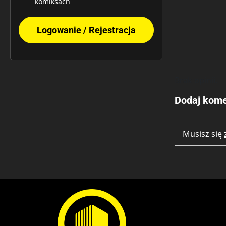
komiksach
Logowanie / Rejestracja
Brak opinii.
Dodaj kome
Musisz się