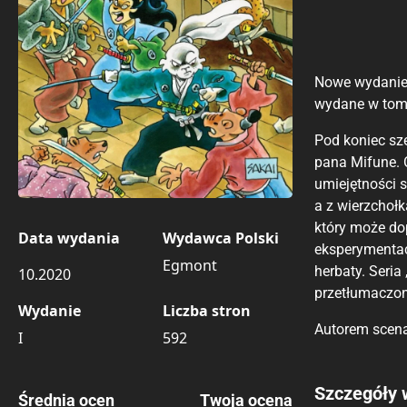
Nowe wydanie p
wydane w toma
Pod koniec sz
pana Mifune. 
umiejętności 
a z wierzchołk
który może do
Data wydania
Wydawca Polski
eksperymentac
Egmont
herbaty. Seri
10.2020
przetłumaczon
Wydanie
Liczba stron
Autorem scena
I
592
Porównaj c
Szczegóły 
Średnia ocen
Twoja ocena