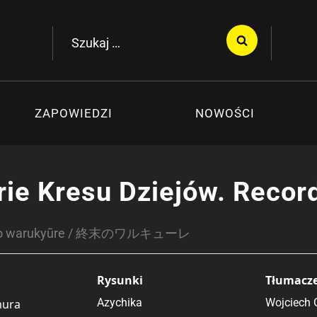
Szukaj:
ZAPOWIEDZI
NOWOŚCI
rie Kresu Dziejów. Recor
no warukyūre / 終末のワルキューレ
Rysunki
Tłumacz
Azychika
Wojciech 
mura