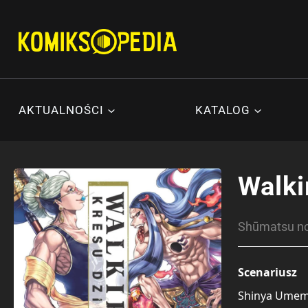
Przejdź
do
treści
AKTUALNOŚCI
KATALOG
Walki
Shūmatsu 
Scenariusz
Shinya Ume