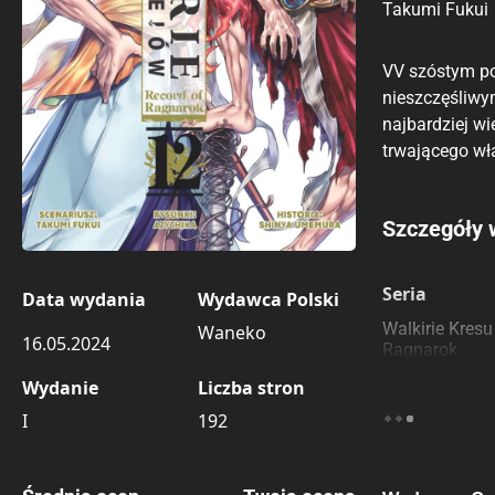
Takumi Fukui
VV szóstym po
nieszczęśliwy
najbardziej wi
trwającego wł
Porównaj c
Szczegóły 
Szczególnie
Pozostałe k
Seria
Data wydania
Wydawca Polski
Walkirie Kresu
Waneko
16.05.2024
Ragnarok
Wydanie
Liczba stron
I
192