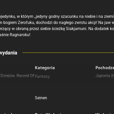
jedynku, w którym „jedyny godny szacunku na niebie i na ziemi
m bogiem Zerofuku, dochodzi do nagłego zwrotu akcji! Na jaw w
erzący w obraną przez siebie ścieżkę Siakjamuni. Na dodatek ko
aśnie Ragnaroku!
eny
wydania
 polecamy
sięgarnie
Kategoria
Pochodz
 Dziejów. Record Of
Japonia 
Fantasy
Przygodowe
Sztuki walki
Seinen