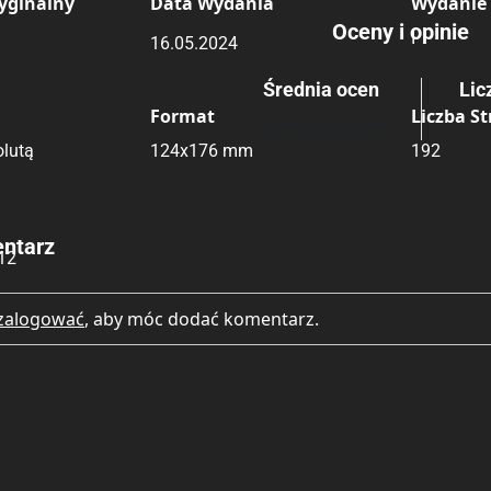
yginalny
Data Wydania
Wydanie
Oceny i opinie
I
16.05.2024
Rating
Submit Rating
Średnia ocen
Lic
Format
Liczba S
Brak głosów
lutą
124x176 mm
192
ntarz
12
zalogować
, aby móc dodać komentarz.