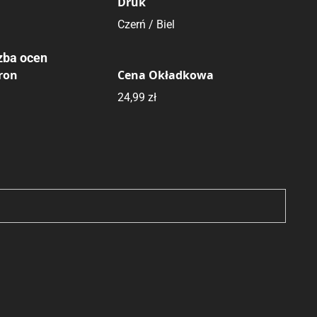
Druk
Czerń / Biel
zba ocen
tron
Cena Okładkowa
24,99 zł