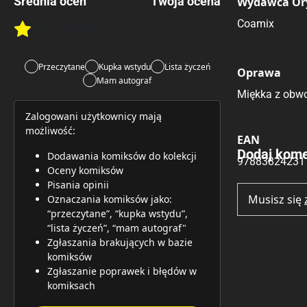
Średnia ocen
Twoja ocena
Wydawca Or
Coamix
Brak głosów
Rate this item:
Rate this item:
Submit 
Przeczytane
Kupka wstydu
Lista życzeń
Oprawa
Mam autograf
Miękka z obwo
Zalogowani użytkownicy mają
Brak opinii.
możliwość:
EAN
Dodaj kome
Dodawania komiksów do kolekcji
97883824231
Oceny komiksów
Pisania opinii
Musisz się
Oznaczania komiksów jako:
“przeczytane”, “kupka wstydu”,
“lista życzeń”, “mam autograf"
Zgłaszania brakujących w bazie
komiksów
Zgłaszanie poprawek i błędów w
komiksach